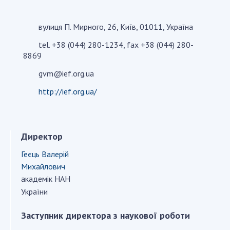
вулиця П. Мирного, 26, Київ, 01011, Україна
СТРУКТУРА
tel. +38 (044) 280-1234, fax +38 (044) 280-
8869
Президія НАН України
Апарат Президії
gvm@ief.org.ua
Секція фізико-технічних і математичних
http://ief.org.ua/
наук
Секція хімічних і біологічних наук
Секція суспільних і гуманітарних наук
Директор
Установи при Президії
Геєць Валерій
Ради, комітети та комісії
Михайлович
Наукові центри МОН та НАН України
академік НАН
Громадські організації
України
Заступник директора з наукової роботи