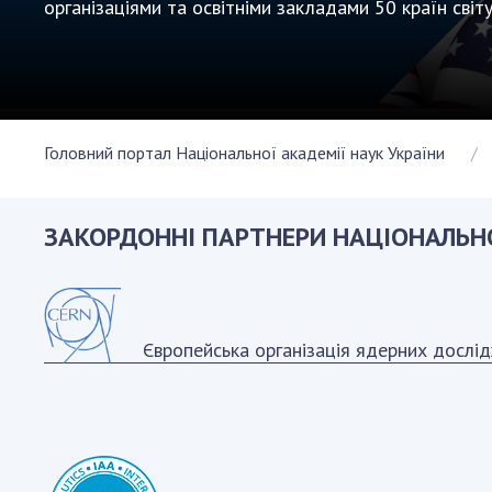
організаціями та освітніми закладами 50 країн світу
Персонал
Благодій
імені Бо
Віртуаль
НАН Укра
Головний портал Національної академії наук України
Концепці
Націонал
академії
ЗАКОРДОННІ ПАРТНЕРИ НАЦІОНАЛЬНО
України
Книга пам
Європейська організація ядерних дослі