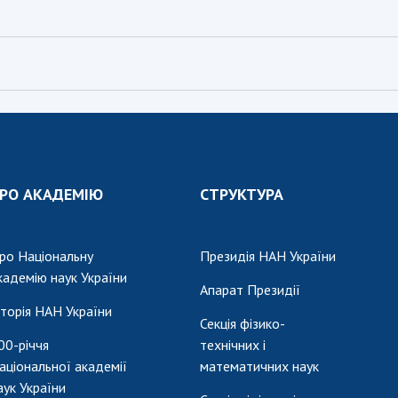
РО АКАДЕМІЮ
СТРУКТУРА
ро Національну
Президія НАН України
кадемію наук України
Апарат Президії
сторія НАН України
Секція фізико-
00-річчя
технічних і
аціональної академії
математичних наук
аук України