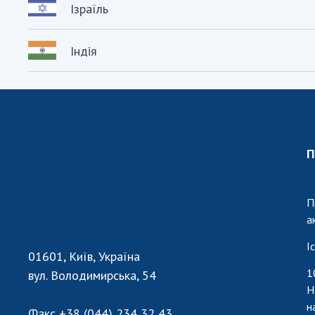
Ізраїль
Індія
П
П
а
І
01601, Київ, Україна
1
вул. Володимирська, 54
Н
н
Факс
+38 (044) 234 32 43