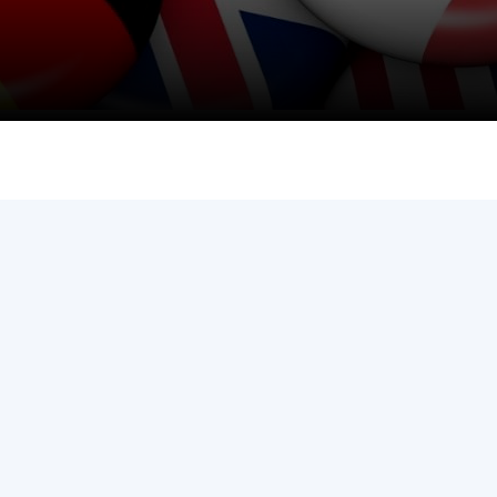
и, що становлять
НАН України
адбання
Державний
ивного
бюджет НАН
науковими
України
 України
Вибори до складу
ективності
НАН України
кових установ
Бланки документів
ових досліджень
НОВИНИ
 в НАН України
ЗАСІДАННЯ
кових кадрів
ПРЕЗИДІЇ НАН
оддю
УКРАЇНИ
НАУКОВІ
ВИДАННЯ
МЕДІА ПРО НАС