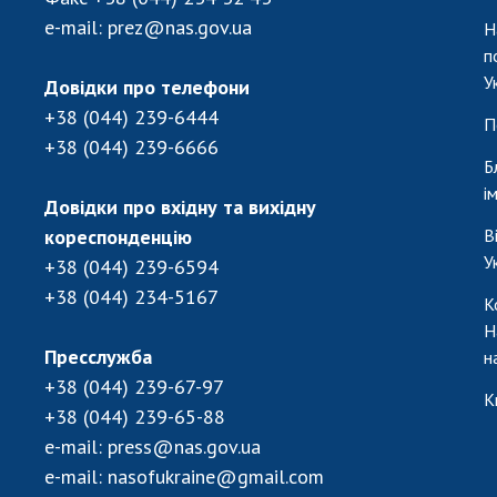
e-mail:
prez@nas.gov.ua
Н
п
У
Довідки про телефони
+38 (044) 239-6444
П
+38 (044) 239-6666
Б
і
Довідки про вхідну та вихідну
кореспонденцію
В
У
+38 (044) 239-6594
+38 (044) 234-5167
К
Н
Пресслужба
н
+38 (044) 239-67-97
К
+38 (044) 239-65-88
e-mail:
press@nas.gov.ua
e-mail:
nasofukraine@gmail.com