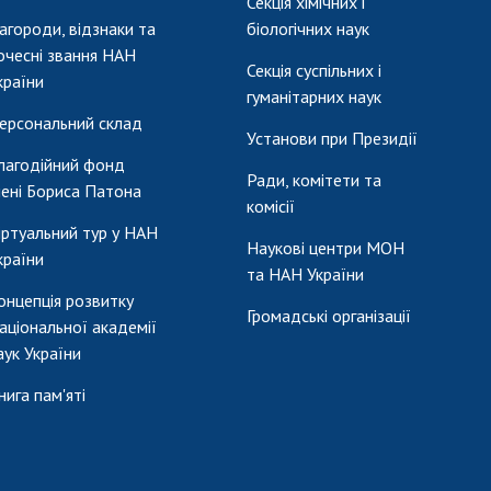
Секція хімічних і
агороди, відзнаки та
біологічних наук
очесні звання НАН
Секція суспільних і
країни
гуманітарних наук
ерсональний склад
Установи при Президії
лагодійний фонд
Ради, комітети та
мені Бориса Патона
комісії
іртуальний тур у НАН
Наукові центри МОН
країни
та НАН України
онцепція розвитку
Громадські організації
аціональної академії
аук України
нига пам'яті