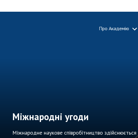
Про Академію
ПРО АКА
Про Наці
академію
України
Історія 
100-річч
Націонал
академії
України
Міжнародні угоди
Нагороди
та почесн
Міжнародне наукове співробітництво здійснюється 
НАН Укра