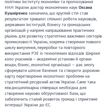
політики Інституту економіки та прогнозування
НАН України доктор економічних наук
Оксана
Кушніренко
зазначила, що круглий стіл став
результатом тривалої спільної роботи науковців,
державних інституцій, бізнесу та громадських
організацій у напрямі напрацювання практичних
рішень для розвитку стратегічно важливих секторів
промисловості України, зокрема створення повного
циклу вилучення, переробки та повторного
використання РЗЕ із техногенних відходів. Широке
коло учасників – академічні установи й органи
влади, бізнес, екологічні організації – дає змогу
сформувати цілісне бачення та створити дорожню
карту перетворення екологічної проблеми на
стратегічний ресурсний актив України. Саме така
міждисциплінарна співпраця необхідна для
створення науково обґрунтованої бази, що
забезпечить сталий розвиток громад і сприятиме
інтеграції України до ЄС.