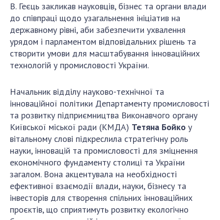
НОВИНИ
В. Геєць закликав науковців, бізнес та органи влади
до співпраці щодо узагальнення ініціатив на
ЗАСІДАННЯ ПРЕЗИДІЇ НАН УКРАЇНИ
державному рівні, аби забезпечити ухвалення
урядом і парламентом відповідальних рішень та
НАУКОВІ ВИДАННЯ
створити умови для масштабування інноваційних
МЕДІА ПРО НАС
технологій у промисловості України.
АКАДЕМІЯ КОМЕНТУЄ
Начальник відділу науково-технічної та
інноваційної політики Департаменту промисловості
КОНТАКТИ
та розвитку підприємництва Виконавчого органу
ПРОФСПІЛКА НАН УКРАЇНИ
Київської міської ради (КМДА)
Тетяна Бойко
у
вітальному слові підкреслила стратегічну роль
КАБІНЕТ
науки, інновацій та промисловості для зміцнення
економічного фундаменту столиці та України
загалом. Вона акцентувала на необхідності
ефективної взаємодії влади, науки, бізнесу та
інвесторів для створення спільних інноваційних
проєктів, що сприятимуть розвитку екологічно