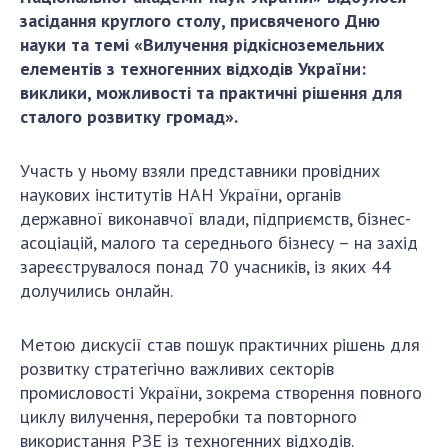
ДІЯЛЬНІСТЬ
засідання круглого столу, присвяченого Дню
науки та темі «Вилучення рідкісноземельних
елементів з техногенних відходів України:
Засідання Президії НАН України
виклики, можливості та практичні рішення для
Сесії Загальних зборів НАН України
сталого розвитку громад».
Річні звіти НАН України
Річні фінансові звіти НАН України
Участь у ньому взяли представники провідних
Наукові публікації та видавнича діяльність
наукових інститутів НАН України, органів
Охорона прав інтелектуальної власності та
державної виконавчої влади, підприємств, бізнес-
трансфер технологій в наукових установах
асоціацій, малого та середнього бізнесу – на захід
зареєструвалося понад 70 учасників, із яких 44
Наукові об'єкти, що становлять національне
долучились онлайн.
надбання
Центри колективного користування
Метою дискусії став пошук практичних рішень для
науковими приладами НАН України
розвитку стратегічно важливих секторів
Оцінювання ефективності діяльності
промисловості України, зокрема створення повного
наукових установ
циклу вилучення, переробки та повторного
Конкурси наукових досліджень НАН України
використання РЗЕ із техногенних відходів.