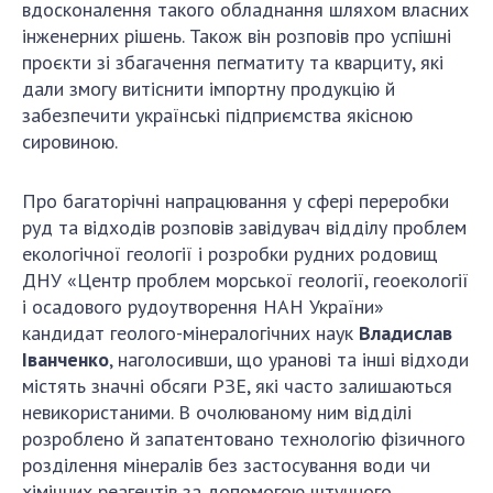
вдосконалення такого обладнання шляхом власних
інженерних рішень. Також він розповів про успішні
проєкти зі збагачення пегматиту та кварциту, які
дали змогу витіснити імпортну продукцію й
забезпечити українські підприємства якісною
сировиною.
Про багаторічні напрацювання у сфері переробки
руд та відходів розповів завідувач відділу проблем
екологічної геології і розробки рудних родовищ
ДНУ «Центр проблем морської геології, геоекології
і
осадового рудоутворення НАН України»
кандидат геолого-мінералогічних наук
Владислав
Іванченко
, наголосивши, що уранові та інші відходи
містять значні обсяги РЗЕ, які часто залишаються
невикористаними. В очолюваному ним відділі
розроблено й запатентовано технологію фізичного
розділення мінералів без застосування води чи
хімічних реагентів за допомогою штучного