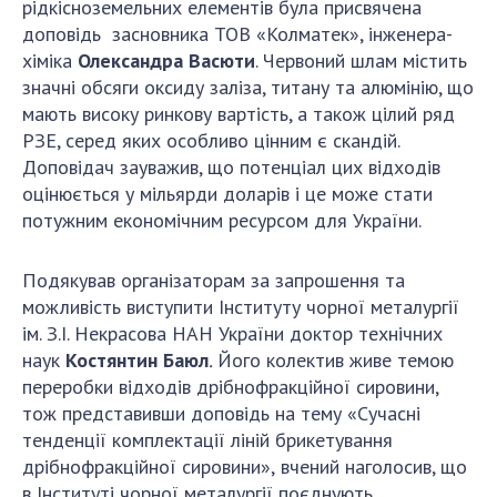
рідкісноземельних елементів була присвячена
доповідь
засновника ТОВ «Колматек», інженера-
хіміка
Олександра Васюти
. Червоний шлам містить
значні обсяги оксиду заліза, титану та алюмінію, що
мають високу ринкову вартість, а також цілий ряд
РЗЕ, серед яких особливо цінним є скандій.
Доповідач зауважив, що потенціал цих відходів
оцінюється у мільярди доларів і це може стати
потужним економічним ресурсом для України.
Подякував організаторам за запрошення та
можливість виступити Інституту чорної металургії
ім. З.І. Некрасова НАН України доктор технічних
наук
Костянтин Баюл
.
Його колектив живе темою
переробки відходів дрібнофракційної сировини,
тож
представивши доповідь на тему
«Сучасні
тенденції комплектації ліній брикетування
дрібнофракційної сировини»,
вчений наголосив, що
в Інституті чорної металургії поєднують