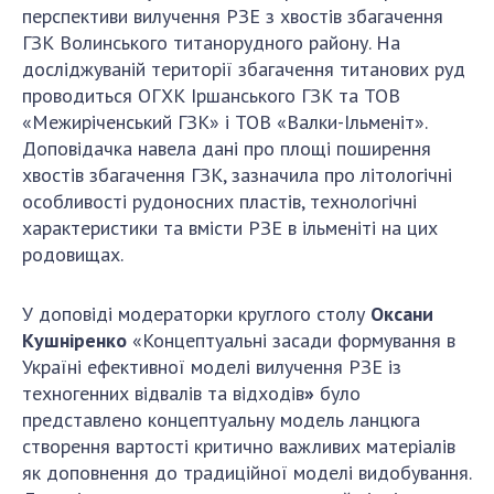
перспективи вилучення РЗЕ з хвостів збагачення
ГЗК Волинського титанорудного району. На
досліджуваній території збагачення титанових руд
проводиться ОГХК Іршанського ГЗК та ТОВ
«Межиріченський ГЗК» і ТОВ «Валки-Ільменіт».
Доповідачка навела дані про площі поширення
хвостів збагачення ГЗК, зазначила про літологічні
особливості рудоносних пластів, технологічні
характеристики та вмісти РЗЕ в ільменіті на цих
родовищах.
У доповіді
модераторки круглого столу
Оксани
Кушніренко
«Концептуальні засади формування в
Україні ефективної моделі вилучення РЗЕ із
техногенних відвалів та відходів
»
було
представлено концептуальну модель ланцюга
створення вартості критично важливих матеріалів
як доповнення до традиційної моделі видобування.