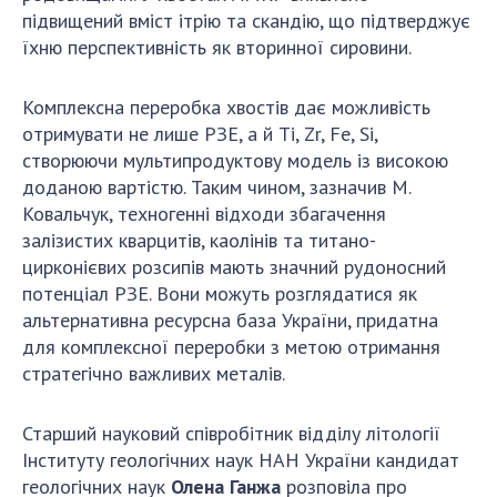
підвищений вміст ітрію та скандію, що підтверджує
їхню перспективність як вторинної сировини.
Комплексна переробка хвостів дає можливість
отримувати не лише РЗЕ, а й Ti, Zr, Fe, Si,
створюючи мультипродуктову модель із високою
доданою вартістю. Таким чином, зазначив М.
Ковальчук, техногенні відходи збагачення
залізистих кварцитів, каолінів та титано-
цирконієвих розсипів мають значний рудоносний
потенціал РЗЕ. Вони можуть розглядатися як
альтернативна ресурсна база України, придатна
для комплексної переробки з метою отримання
стратегічно важливих металів.
Старший науковий співробітник відділу літології
Інституту геологічних наук НАН України кандидат
геологічних наук
Олена Ганжа
розповіла про