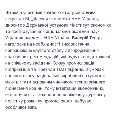
Відкрита наука в НАН України
Підготовка наукових кадрів
Вітаючи учасників круглого столу, академік-
Робота з молоддю
секретар Відділення економіки НАН України,
директор Державної установи «Інститут економіки
та прогнозування Національної академії наук
МІЖНАРОДНЕ СПІВРОБІТНИЦТВО
України» академік НАН України
Валерій Геєць
наголосив на необхідності використання
Членство в міжнародних організаціях
напрацювань круглого столу для формування
Міжнародні угоди
практичних рекомендацій, які будуть представлені
на спільному засіданні Союзу промисловців і
Міжнародні програми та конкурси
підприємців та Президії НАН України. В умовах
ДОКУМЕНТИ
воєнного часу національні виробничі потужності
мають стати основним чинником технологічного
Нормативні акти НАН України
піднесення країни, тому інтеграція економічних,
Державний бюджет НАН України
екологічних та технологічних рішень у державну
Вибори до складу НАН України
політику розвитку промисловості набуває
особливої ваги.
Бланки документів