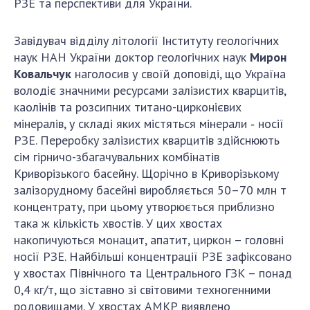
РЗЕ та перспективи для України.
Завідувач відділу літології Інституту геологічних
наук НАН України доктор геологічних наук
Мирон
Ковальчук
наголосив у своїй доповіді, що Україна
володіє значними ресурсами залізистих кварцитів,
каолінів та розсипних титано-цирконієвих
мінералів, у складі яких містяться мінерали ‑ носії
РЗЕ. Переробку залізистих кварцитів здійснюють
сім гірничо-збагачувальних комбінатів
Криворізького басейну. Щорічно в Криворізькому
залізорудному басейні виробляється 50–70 млн т
концентрату, при цьому утворюється приблизно
така ж кількість хвостів. У цих хвостах
накопичуються монацит, апатит, циркон – головні
носії РЗЕ. Найбільші концентрації РЗЕ зафіксовано
у хвостах Північного та Центрального ГЗК – понад
0,4 кг/т, що зіставно зі світовими техногенними
родовищами. У хвостах АМКР виявлено