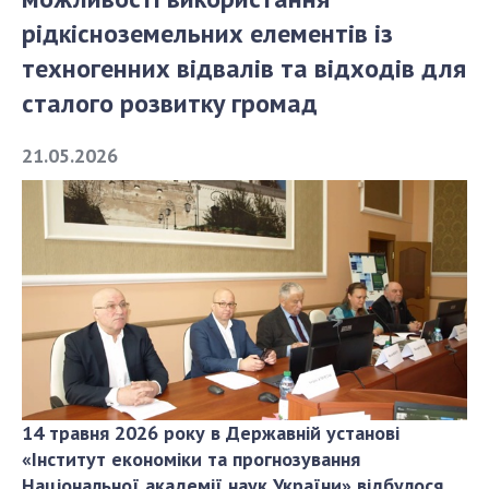
рідкісноземельних елементів із
СТРУКТУРА
техногенних відвалів та відходів для
сталого розвитку громад
Президія НАН України
21.05.2026
Апарат Президії
Секція фізико-технічних і математичних
наук
Секція хімічних і біологічних наук
Секція суспільних і гуманітарних наук
Установи при Президії
Ради, комітети та комісії
Наукові центри МОН та НАН України
Громадські організації
14 травня 2026 року в Державній установі
«Інститут економіки та прогнозування
Національної академії наук України» відбулося