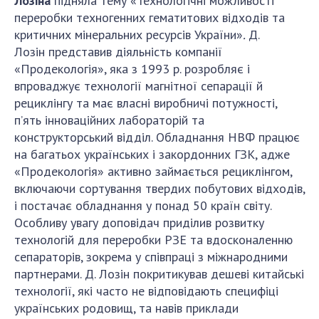
Лозіна
підняла тему
«Технологічні можливості
переробки техногенних гематитових відходів та
критичних мінеральних ресурсів України»
.
Д.
Лозін
представив діяльність компанії
«Продекологія», яка з 1993 р. розробляє і
впроваджує технології магнітної сепарації й
рециклінгу та має власні виробничі потужності,
п’ять інноваційних лабораторій та
конструкторський відділ. Обладнання НВФ працює
на багатьох українських і закордонних ГЗК, адже
«Продекологія» активно займається рециклінгом,
включаючи сортування твердих побутових відходів,
і постачає обладнання у понад 50 країн світу.
Особливу увагу доповідач приділив розвитку
технологій для переробки РЗЕ та вдосконаленню
сепараторів, зокрема у співпраці з міжнародними
партнерами. Д. Лозін покритикував дешеві китайські
технології, які часто не відповідають специфіці
українських родовищ, та навів приклади