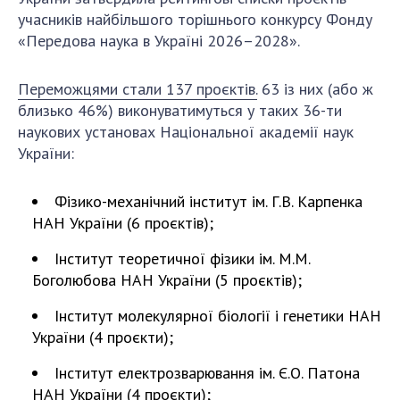
ДІЯЛЬНІСТЬ
учасників найбільшого торішнього конкурсу Фонду
«Передова наука в Україні 2026–2028».
Засідання Президії НАН України
Переможцями стали 137 проєктів.
63 із них (або ж
Сесії Загальних зборів НАН України
близько 46%) виконуватимуться у таких 36-ти
Річні звіти НАН України
наукових установах Національної академії наук
Річні фінансові звіти НАН України
України:
Наукові публікації та видавнича діяльність
Охорона прав інтелектуальної власності та
Фізико-механічний інститут ім. Г.В. Карпенка
трансфер технологій в наукових установах
НАН України (6 проєктів);
Наукові об'єкти, що становлять національне
Інститут теоретичної фізики ім. М.М.
надбання
Боголюбова НАН України (5 проєктів);
Центри колективного користування
науковими приладами НАН України
Інститут молекулярної біології і генетики НАН
Оцінювання ефективності діяльності
України (4 проєкти);
наукових установ
Інститут електрозварювання ім. Є.О. Патона
Конкурси наукових досліджень НАН України
НАН України (4 проєкти);