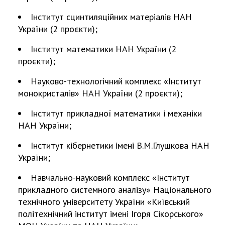
НОВИНИ
Інститут сцинтиляційних матеріалів НАН
ЗАСІДАННЯ ПРЕЗИДІЇ НАН УКРАЇНИ
України (2 проєкти);
НАУКОВІ ВИДАННЯ
Інститут математики НАН України (2
проєкти);
МЕДІА ПРО НАС
Науково-технологічний комплекс «Інститут
АКАДЕМІЯ КОМЕНТУЄ
монокристалів» НАН України (2 проєкти);
КОНТАКТИ
Інститут прикладної математики і механіки
НАН України;
ПРОФСПІЛКА НАН УКРАЇНИ
Інститут кібернетики імені В.М.Глушкова НАН
КАБІНЕТ
України;
Навчально-науковий комплекс «Інститут
прикладного системного аналізу» Національного
технічного університету України «Київський
політехнічний інститут імені Ігоря Сікорського»