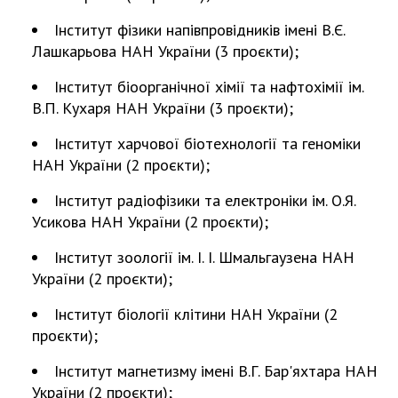
Відкрита наука в НАН України
Інститут фізики напівпровідників імені В.Є.
Підготовка наукових кадрів
Лашкарьова НАН України (3 проєкти);
Робота з молоддю
Інститут біоорганічної хімії та нафтохімії ім.
В.П. Кухаря НАН України (3 проєкти);
МІЖНАРОДНЕ СПІВРОБІТНИЦТВО
Інститут харчової біотехнології та геноміки
Членство в міжнародних організаціях
НАН України (2 проєкти);
Міжнародні угоди
Інститут радіофізики та електроніки ім. О.Я.
Міжнародні програми та конкурси
Усикова НАН України (2 проєкти);
ДОКУМЕНТИ
Інститут зоології ім. І. І. Шмальгаузена НАН
України (2 проєкти);
Нормативні акти НАН України
Державний бюджет НАН України
Iнститут біології клітини НАН України (2
проєкти);
Вибори до складу НАН України
Бланки документів
Інститут магнетизму імені В.Г. Бар'яхтара НАН
України (2 проєкти);