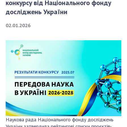
конкурсу від Національного фонду
досліджень України
СТРУКТУРА
02.01.2026
Президія НАН України
Апарат Президії
Секція фізико-технічних і математичних
наук
Секція хімічних і біологічних наук
Секція суспільних і гуманітарних наук
Установи при Президії
Ради, комітети та комісії
Наукові центри МОН та НАН України
Громадські організації
Наукова рада Національного фонду досліджень
України затвердила рейтингові списки проєктів-