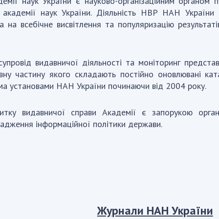
емії наук України є науково-організаційним органом п
 академії наук України.
Діяльність НВР НАН України 
на на всебічне висвітлення та популяризацію результа
ровід видавничої діяльності та моніторинг представл
вну частину якого складають постійно оновлювані кат
сіма установами НАН України починаючи від 2004 року.
итку видавничої справи Академії є запорукою органі
вадження інформаційної політики держави.
Журнали НАН України