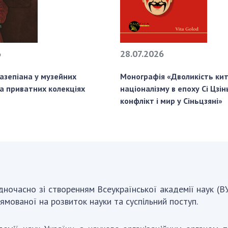
6
28.07.2026
азепіана у музейних
Монографія «Дволикість ки
та приватних колекціях
націоналізму в епоху Сі Цзін
конфлікт і мир у Сіньцзяні»
дночасно зі створенням Всеукраїнської академії наук (
рямованої на розвиток науки та суспільний поступ.