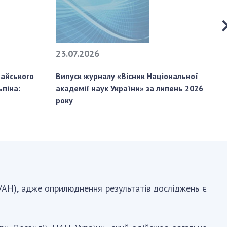
АКАДЕМІЯ
КОМЕНТУЄ
КОНТАКТИ
23.07.2026
2
ПРОФСПІЛКА НАН
УКРАЇНИ
тайського
Випуск журналу «Вісник Національної
М
ьпіна:
академії наук України» за липень 2026
«У
КАБІНЕТ
року
ВУАН), адже оприлюднення результатів досліджень є