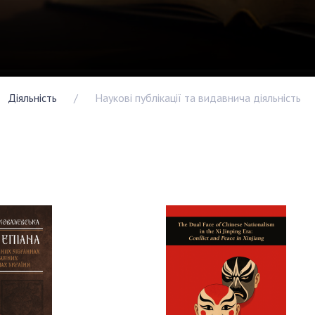
Наукові об'єкт
ьний склад
наук
національне н
ний фонд
Установи при
Центри колект
риса Патона
Президії
користування 
ний тур у
Ради, комітети
приладами НАН
їни
та комісії
Оцінювання еф
Діяльність
Наукові публікації та видавнича діяльність
я розвитку
Наукові центри
діяльності нау
ьної
МОН та НАН
Конкурси наук
 наук
України
НАН України
Громадські
Відкрита наука
'яті
організації
Підготовка нау
Робота з мол