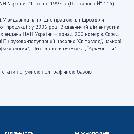
Н України 21 квітня 1995 р. (Постанова № 115).
. У видавництві плідно працюють підрозділи
ої продукції: у 2006 році Видавничий дім випустив
них видань НАН України – понад 200 номерів. Серед
ї”, науково-популярний часопис “Світогляд”, наукові
изиология”, “Цитология и генетика”, “Археологія”
– стати потужною поліграфічною базою
ДІЯЛЬНІСТЬ
МІЖНАРОДНЕ