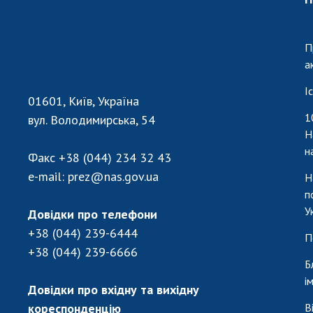
П
а
І
01601, Київ, Україна
1
вул. Володимирська, 54
Н
н
Факс
+38 (044) 234 32 43
e-mail:
prez@nas.gov.ua
Н
п
У
Довідки про телефони
+38 (044) 239-6444
П
+38 (044) 239-6666
Б
і
Довідки про вхідну та вихідну
кореспонденцію
В