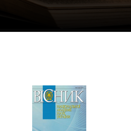
и, що становлять
НАН України
адбання
Державний
ивного
бюджет НАН
науковими
України
 України
Вибори до складу
ективності
НАН України
кових установ
Бланки документів
ових досліджень
НОВИНИ
 в НАН України
ЗАСІДАННЯ
кових кадрів
ПРЕЗИДІЇ НАН
оддю
УКРАЇНИ
НАУКОВІ
ВИДАННЯ
МЕДІА ПРО НАС