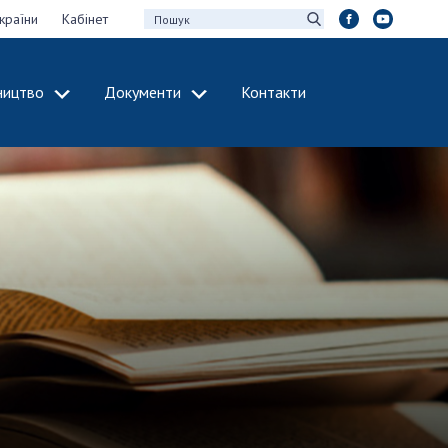
країни
Кабінет
ництво
Документи
Контакти
МІЖНАРОДНЕ
СПІВРОБІТНИЦТВО
идії НАН України
Членство в
х зборів НАН
міжнародних
організаціях
Н України
Міжнародні угоди
 звіти НАН України
Міжнародні
ації та видавнича
програми та
конкурси
інтелектуальної
ДОКУМЕНТИ
рансфер
аукових установах
Нормативні акти