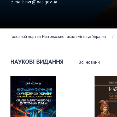
e-mail:
nvr@nas.gov.ua
Персонал
Благодій
імені Бо
Віртуаль
НАН Укра
Головний портал Національної академії наук України
Концепці
Націонал
академії
України
НАУКОВІ ВИДАННЯ
Всі новини
Книга пам