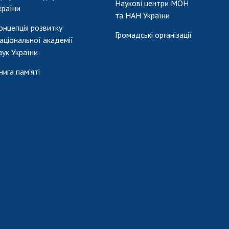
Наукові центри МОН
країни
та НАН України
онцепція розвитку
Громадські організації
аціональної академії
аук України
нига пам'яті