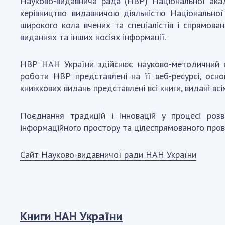
Науково-видавнича рада (НВР) Національної акад
керівництво видавничою діяльністю Національної
широкого кола вчених та спеціалістів і спрямова
виданнях та інших носіях інформації.
НВР НАН України здійснює науково-методичний суп
роботи НВР представлені на її веб-ресурсі, осно
книжкових видань представлені всі книги, видані в
Поєднання традицій і інновацій у процесі розв
інформаційного простору та цілеспрямованого про
Сайт Науково-видавничої ради НАН України
Книги НАН України