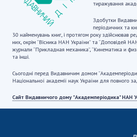
тиражування акад
Здобутки Видавнич
періодичних та кн
30 найменувань книг, і протягом року здійснював р
них, окрім “Вісника НАН України” та “Доповідей НАН
журнали “Прикладная механика”, “Кинематика и физи
та інші.
Сьогодні перед Видавничим домом “Академперіоди
Національної академії наук України для повного за
Сайт Видавничого дому "Академперіодика" НАН У
П