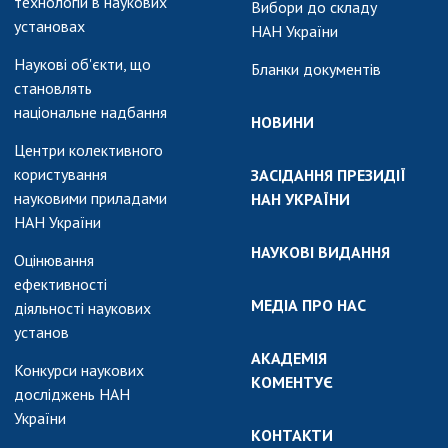
технологій в наукових
Вибори до складу
установах
НАН України
Наукові об'єкти, що
Бланки документів
становлять
національне надбання
НОВИНИ
Центри колективного
користування
ЗАСІДАННЯ ПРЕЗИДІЇ
науковими приладами
НАН УКРАЇНИ
НАН України
НАУКОВІ ВИДАННЯ
Оцінювання
ефективності
МЕДІА ПРО НАС
діяльності наукових
установ
АКАДЕМІЯ
Конкурси наукових
КОМЕНТУЄ
досліджень НАН
України
КОНТАКТИ