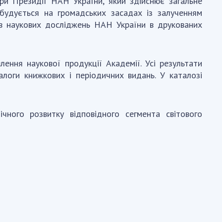
ри Президії НАН України, який здійснює загальне
будується на громадських засадах із залученням
тів наукових досліджень НАН України в друкованих
ення наукової продукції Академії. Усі результати
алоги книжкових і періодичних видань. У каталозі
чного розвитку відповідного сегмента світового