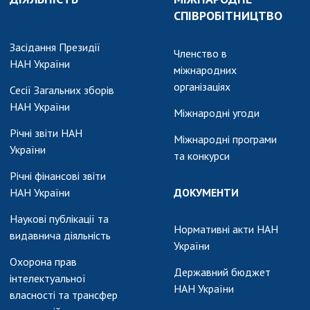
СПІВРОБІТНИЦТВО
Засідання Президії
Членство в
НАН України
міжнародних
організаціях
Сесії Загальних зборів
НАН України
Міжнародні угоди
Річні звіти НАН
Міжнародні програми
України
та конкурси
Річні фінансові звіти
НАН України
ДОКУМЕНТИ
Наукові публікації та
Нормативні акти НАН
видавнича діяльність
України
Охорона прав
Державний бюджет
інтелектуальної
НАН України
власності та трансфер