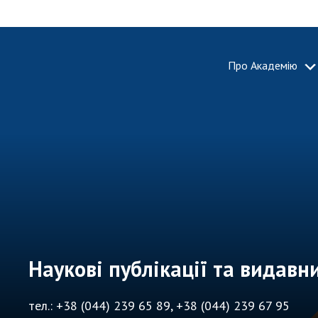
Про Академію
ПРО АКА
Про Наці
академію
України
Історія 
100-річч
Націонал
академії
України
Наукові публікації та видавн
Нагороди
та почесн
тел.: +38 (044) 239 65 89, +38 (044) 239 67 95
НАН Укра