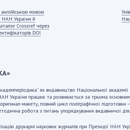
 англійською мовою
Уні
г НАН України й
Нац
каталог Crossref через
ентифікаторів DOI
КА»
кадемперіодика” як видавництво Національної академії н
НАН України працює та розвивається за трьома основним
 оригинал-макету, повний цикл поліграфічної підготовки 
тодична робота з питань упорядкування видавничої діял
ізацію друкарні наукових журналів при Президії НАН Ук