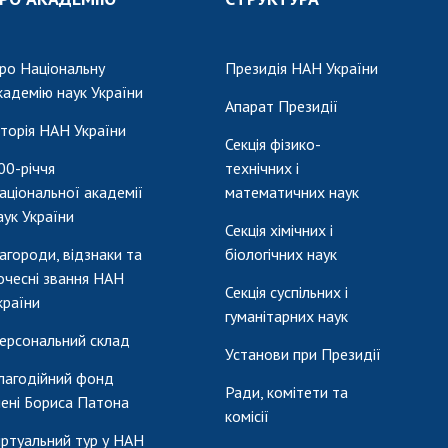
ро Національну
Президія НАН України
кадемію наук України
Апарат Президії
сторія НАН України
Секція фізико-
00-річчя
технічних і
аціональної академії
математичних наук
аук України
Секція хімічних і
агороди, відзнаки та
біологічних наук
очесні звання НАН
Секція суспільних і
країни
гуманітарних наук
ерсональний склад
Установи при Президії
лагодійний фонд
Ради, комітети та
мені Бориса Патона
комісії
іртуальний тур у НАН