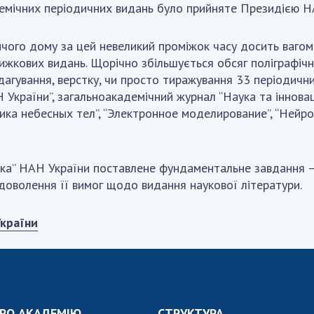
емічних періодичних видань було прийняте Президією НА
ого дому за цей невеликий проміжок часу досить вагомі
ижкових видань. Щорічно збільшується обсяг поліграфічн
едагування, верстку, чи просто тиражування 33 періодич
 України”, загальноакадемічний журнал “Наука та інноваці
ка небесных тел”, “Электронное моделирование”, “Нейроф
ка” НАН України поставлене фундаментальне завдання 
доволення її вимог щодо видання наукової літератури.
країни
РО АКАДЕМІЮ
СТРУКТУРА