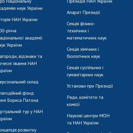
ро Національну
Президія НАН України
кадемію наук України
Апарат Президії
сторія НАН України
Секція фізико-
00-річчя
технічних і
аціональної академії
математичних наук
аук України
Секція хімічних і
агороди, відзнаки та
біологічних наук
очесні звання НАН
Секція суспільних і
країни
гуманітарних наук
ерсональний склад
Установи при Президії
лагодійний фонд
Ради, комітети та
мені Бориса Патона
комісії
іртуальний тур у НАН
Наукові центри МОН
країни
та НАН України
онцепція розвитку