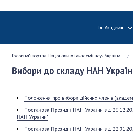
Про Академію
ПРО АКА
Головний портал Національної академії наук України
Про Наці
академію
Вибори до складу НАН Украї
України
Історія 
100-річч
Націонал
Положення про вибори дійсних членів (академік
академії
України
Постанова Президії НАН України від 26.12.202
НАН України"
Нагороди
та почесн
Постанова Президії НАН України від 22.01.20
НАН Укра