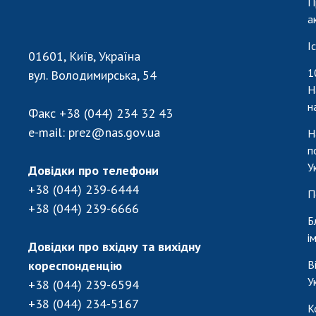
П
а
І
01601, Київ, Україна
1
вул. Володимирська, 54
Н
н
Факс
+38 (044) 234 32 43
e-mail:
prez@nas.gov.ua
Н
п
У
Довідки про телефони
+38 (044) 239-6444
П
+38 (044) 239-6666
Б
і
Довідки про вхідну та вихідну
кореспонденцію
В
У
+38 (044) 239-6594
+38 (044) 234-5167
К