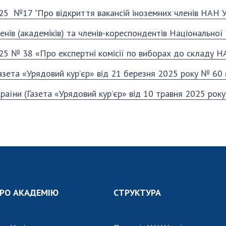
Наукові об'єкт
ьний склад
наук
25 №17 "Про відкриття вакансій іноземних членів НАН У
національне н
ний фонд
Установи при
Центри колект
енів (академіків) та членів-кореспондентів Національної
риса Патона
Президії
користування 
ний тур у
Ради, комітети
25 № 38 «Про експертні комісії по виборах до складу Н
приладами НАН
їни
та комісії
Оцінювання еф
азета «Урядовий кур’єр» від 21 березня 2025 року № 60 
я розвитку
Наукові центри
діяльності нау
ьної
МОН та НАН
раїни (Газета «Урядовий кур’єр» від 10 травня 2025 рок
Конкурси наук
 наук
України
НАН України
Громадські
Відкрита наука
'яті
організації
Підготовка нау
Робота з мол
РО АКАДЕМІЮ
СТРУКТУРА