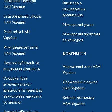
АКАДЕМІЯ
Засідання Президії
Членство в
КОМЕНТУЄ
НАН України
міжнародних
організаціях
Сесії Загальних зборів
КОНТАКТИ
НАН України
Міжнародні угоди
ПРОФСПІЛКА НАН
Річні звіти НАН
УКРАЇНИ
Міжнародні програми
України
та конкурси
КАБІНЕТ
Річні фінансові звіти
НАН України
ДОКУМЕНТИ
Наукові публікації та
Нормативні акти НАН
видавнича діяльність
України
Охорона прав
Державний бюджет
інтелектуальної
НАН України
власності та трансфер
технологій в наукових
Вибори до складу
установах
НАН України
Наукові об'єкти, що