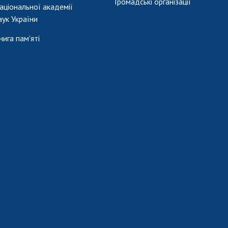
Громадські організації
аціональної академії
аук України
нига пам'яті