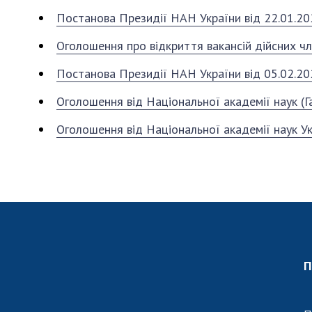
Персонал
Постанова Президії НАН України від 22.01.20
Благодій
Оголошення про відкриття вакансій дійсних чл
імені Бо
Віртуаль
Постанова Президії НАН України від 05.02.20
НАН Укра
Оголошення від Національної академії наук (Г
Концепці
Націонал
Оголошення від Національної академії наук Ук
академії
України
Книга пам
П