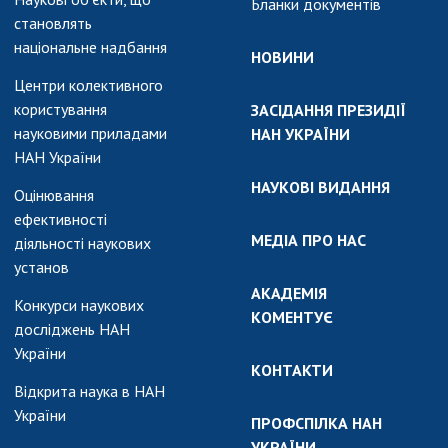
Бланки документів
становлять
національне надбання
НОВИНИ
Центри колективного
користування
ЗАСІДАННЯ ПРЕЗИДІЇ
науковими приладами
НАН УКРАЇНИ
НАН України
НАУКОВІ ВИДАННЯ
Оцінювання
ефективності
МЕДІА ПРО НАС
діяльності наукових
установ
АКАДЕМІЯ
Конкурси наукових
КОМЕНТУЄ
досліджень НАН
України
КОНТАКТИ
Відкрита наука в НАН
України
ПРОФСПІЛКА НАН
УКРАЇНИ