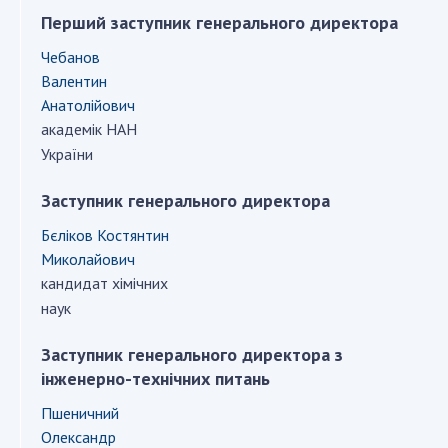
ДІЯЛЬНІСТЬ
Перший заступник генерального директора
Чебанов
Засідання Президії НАН України
Валентин
Анатолійович
Сесії Загальних зборів НАН України
академік НАН
Річні звіти НАН України
України
Річні фінансові звіти НАН України
Наукові публікації та видавнича діяльність
Заступник генерального директора
Охорона прав інтелектуальної власності та
Бєліков Костянтин
трансфер технологій в наукових установах
Миколайович
Наукові об'єкти, що становлять національне
кандидат хімічних
надбання
наук
Центри колективного користування
науковими приладами НАН України
Заступник генерального директора з
Оцінювання ефективності діяльності
інженерно-технічних питань
наукових установ
Пшеничний
Конкурси наукових досліджень НАН України
Олександр