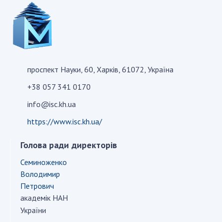
СТРУКТУРА
Президія НАН України
проспект Науки, 60, Харків, 61072, Україна
Апарат Президії
Секція фізико-технічних і математичних
+38 057 341 0170
наук
info@isc.kh.ua
Секція хімічних і біологічних наук
https://www.isc.kh.ua/
Секція суспільних і гуманітарних наук
Установи при Президії
Голова ради директорів
Ради, комітети та комісії
Семиноженко
Наукові центри МОН та НАН України
Володимир
Громадські організації
Петрович
академік НАН
України