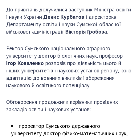
Відкрита наука в НАН України
До привітань долучилися заступник Міністра освіти
Підготовка наукових кадрів
і науки України
Денис Курбатов
і директорка
Робота з молоддю
Департаменту освіти і науки Сумської обласної
військової адміністрації
Вікторія Гробова
.
МІЖНАРОДНЕ СПІВРОБІТНИЦТВО
Ректор Сумського національного аграрного
університету доктор біологічних наук, професор
Членство в міжнародних організаціях
Ігор Коваленко
розповів про діяльність цього й
Міжнародні угоди
інших університетів і наукових установ регіону, їхню
Міжнародні програми та конкурси
адаптацію до воєнних викликів і збереження
наукового й освітнього потенціалу.
ДОКУМЕНТИ
Нормативні акти НАН України
Обговорення продовжили керівники провідних
Державний бюджет НАН України
закладів освіти і наукових установ:
Вибори до складу НАН України
проректор Сумського державного
Бланки документів
університету доктор фізико-математичних наук,