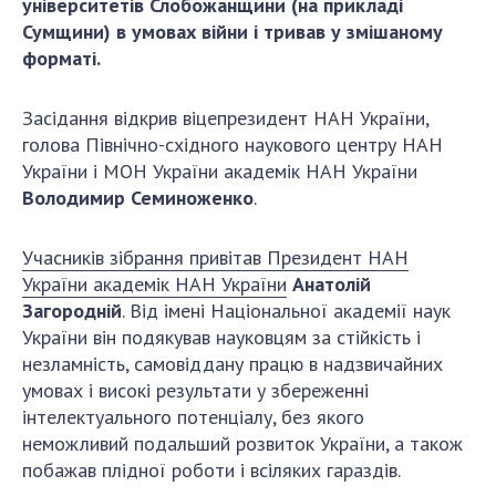
університетів Слобожанщини (на прикладі
ДІЯЛЬНІСТЬ
Сумщини) в умовах війни і тривав у змішаному
форматі.
Засідання Президії НАН України
Засідання відкрив віцепрезидент НАН України,
Сесії Загальних зборів НАН України
голова Північно-східного наукового центру НАН
Річні звіти НАН України
України і МОН України академік НАН України
Річні фінансові звіти НАН України
Володимир Семиноженко
.
Наукові публікації та видавнича діяльність
Охорона прав інтелектуальної власності та
Учасників зібрання привітав Президент НАН
трансфер технологій в наукових установах
України академік НАН України
Анатолій
Наукові об'єкти, що становлять національне
Загородній
. Від імені Національної академії наук
надбання
України він подякував науковцям за стійкість і
Центри колективного користування
незламність, самовіддану працю в надзвичайних
науковими приладами НАН України
умовах і високі результати у збереженні
Оцінювання ефективності діяльності
інтелектуального потенціалу, без якого
наукових установ
неможливий подальший розвиток України, а також
побажав плідної роботи і всіляких гараздів.
Конкурси наукових досліджень НАН України