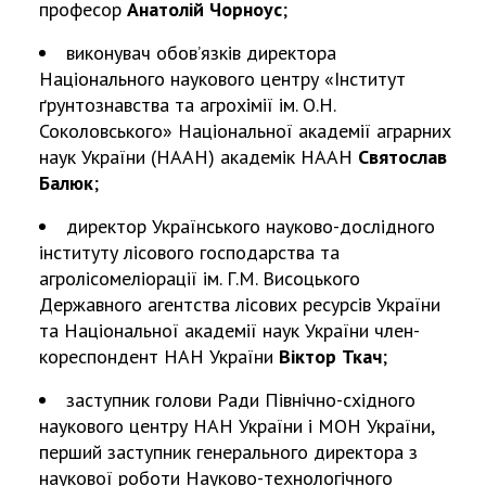
НОВИНИ
професор
Анатолій Чорноус
;
ЗАСІДАННЯ ПРЕЗИДІЇ НАН УКРАЇНИ
виконувач обов’язків директора
Національного наукового центру «Інститут
НАУКОВІ ВИДАННЯ
ґрунтознавства та агрохімії ім. О.Н.
Соколовського» Національної академії аграрних
МЕДІА ПРО НАС
наук України (НААН) академік НААН
Святослав
Балюк
;
АКАДЕМІЯ КОМЕНТУЄ
директор Українського науково-дослідного
КОНТАКТИ
інституту лісового господарства та
ПРОФСПІЛКА НАН УКРАЇНИ
агролісомеліорації ім. Г.М. Висоцького
Державного агентства лісових ресурсів України
КАБІНЕТ
та Національної академії наук України член-
кореспондент НАН України
Віктор Ткач
;
заступник голови Ради Північно-східного
наукового центру НАН України і МОН України,
перший заступник генерального директора з
наукової роботи Науково-технологічного