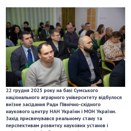
СТРУКТУРА
Президія НАН України
Апарат Президії
Секція фізико-технічних і математичних
наук
Секція хімічних і біологічних наук
Секція суспільних і гуманітарних наук
Установи при Президії
Ради, комітети та комісії
22 грудня 2025 року на базі Сумського
національного аграрного університету відбулося
Наукові центри МОН та НАН України
виїзне засідання Ради Північно-східного
Громадські організації
наукового центру НАН України і МОН України.
Захід присвячувався реальному стану та
перспективам розвитку наукових установ і