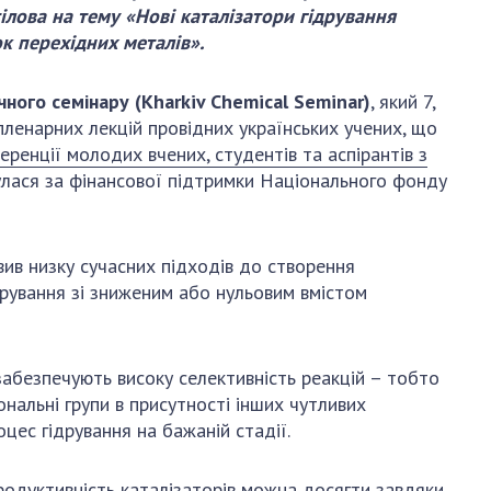
и, що становлять
НАН України
лова на тему «Нові каталізатори гідрування
адбання
к перехідних металів».
Державний
ивного
бюджет НАН
науковими
України
чного семінару (Kharkiv Chemical Seminar)
, який 7,
 України
пленарних лекцій провідних українських учених, що
Вибори до складу
ективності
еренції молодих вчених, студентів та аспірантів з
НАН України
кових установ
улася за фінансової підтримки Національного фонду
Бланки документів
ових досліджень
НОВИНИ
 в НАН України
вив низку сучасних підходів до створення
ЗАСІДАННЯ
дрування зі зниженим або нульовим вмістом
кових кадрів
ПРЕЗИДІЇ НАН
оддю
УКРАЇНИ
НАУКОВІ
 забезпечують високу селективність реакцій – тобто
ВИДАННЯ
нальні групи в присутності інших чутливих
цес гідрування на бажаній стадії.
МЕДІА ПРО НАС
продуктивність каталізаторів можна досягти завдяки