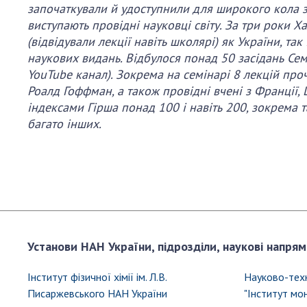
започаткували й удоступнили для широкого кола за
виступають провідні науковці світу. За три роки Х
(відвідували лекції навіть школярі) як України, та
наукових видань. Відбулося понад 50 засідань Сем
YouTube канал). Зокрема на семінарі 8 лекцій про
Роалд Гоффман, а також провідні вчені з Франції, Ш
індексами Гірша понад 100 і навіть 200, зокрема та
багато інших.
Установи НАН України, підрозділи, наукові напрям
Інститут фізичної хімії ім. Л.В.
Науково-тех
Писаржевського НАН України
"Інститут мо