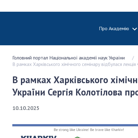
Про Академію
ПРО АКА
Головний портал Національної академії наук України
Про Наці
В рамках Харківського хімічного семінару відбулася лекці
академію
України
В рамках Харківського хіміч
Історія 
України Сергія Колотілова пр
100-річч
Націонал
академії
10.10.2025
України
Нагороди
та почесн
НАН Укра