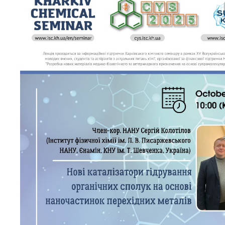
Персонал
Благодій
імені Бо
Віртуаль
НАН Укра
Концепці
Націонал
академії
України
Книга пам