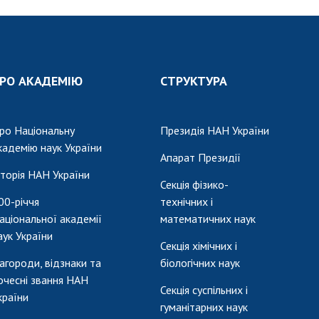
РО АКАДЕМІЮ
СТРУКТУРА
ро Національну
Президія НАН України
кадемію наук України
Апарат Президії
сторія НАН України
Секція фізико-
00-річчя
технічних і
аціональної академії
математичних наук
аук України
Секція хімічних і
агороди, відзнаки та
біологічних наук
очесні звання НАН
Секція суспільних і
країни
гуманітарних наук