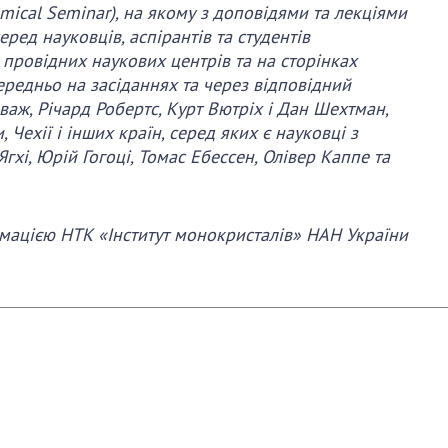
mical Seminar), на якому з доповідями та лекціями
ред науковців, аспірантів та студентів
х провідних наукових центрів та на сторінках
ередньо на засіданнях та через відповідний
важ, Річард Робертс, Курт Вютріх і Дан Шехтман,
 Чехії і інших країн, серед яких є науковці з
гхі, Юрій Гогоці, Томас Ебессен, Олівер Каппе та
мацією НТК «Інститут монокристалів» НАН України