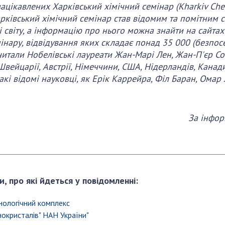
цікавлених Харківський хімічний семінар (Kharkiv Che
арківський хімічний семінар став відомим та помітним се
к і світу, а інформацію про нього можна знайти на сайта
інару, відвідування яких складає понад 35 000 (безпос
читали Нобелівські лауреати Жан-Марі Лен, Жан-П'єр Со
вейцарії, Австрії, Німеччини, США, Нідерландів, Канади,
кі відомі науковці, як Ерік Каррейра, Філ Баран, Омар Я
За інфор
и, про які йдеться у повідомленні:
нологічний комплекс
нокристалів" НАН України"