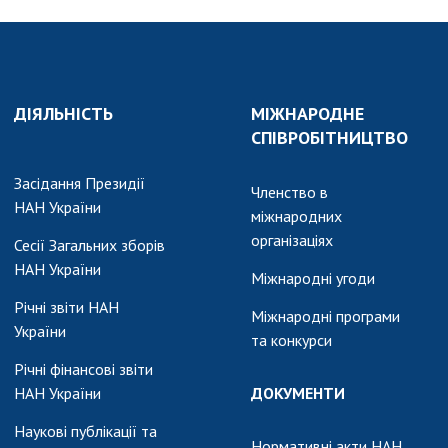
ДІЯЛЬНІСТЬ
МІЖНАРОДНЕ
СПІВРОБІТНИЦТВО
Засідання Президії
Членство в
НАН України
міжнародних
організаціях
Сесії Загальних зборів
НАН України
Міжнародні угоди
Річні звіти НАН
Міжнародні програми
України
та конкурси
Річні фінансові звіти
НАН України
ДОКУМЕНТИ
Наукові публікації та
Нормативні акти НАН