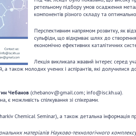
ретельному підбору умов осадження метал
компонентів різного складу та оптимально
Перспективним напрямом розвитку, як відз
сульфіди, що відкриває шлях до створення
економічно ефективних каталітичних систе
Лекція викликала жвавий інтерес серед учас
ій, а також молодих учених і аспірантів, які долучилися 
тин Чебанов
(
chebanov@gmail.com
;
info@isc.kh.ua
).
на, є можливість спілкування зі спікерами.
Kharkiv Chemical Seminar), а також детальна інформація п
іональних матеріалів Науково-технологічного комплекс