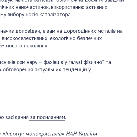
АКАДЕМІЯ
ічних наночастинок, використанню активних
КОМЕНТУЄ
му вибору носія каталізатора.
КОНТАКТИ
начив доповідач, є заміна дорогоцінних металів на
ПРОФСПІЛКА НАН
 високоселективних, екологічно безпечних і
УКРАЇНИ
м нового покоління.
КАБІНЕТ
ників семінару – фахівців у галузі фізичної та
до обговорення актуальних тенденцій у
ро засідання
за посиланням
.
у «Інститут монокристалів» НАН України