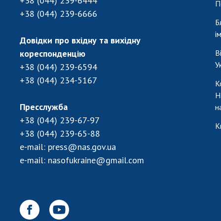
+38 (044) 239-6444
П
+38 (044) 239-6666
Б
і
Довідки про вхідну та вихідну
кореспонденцію
В
У
+38 (044) 239-6594
+38 (044) 234-5167
К
Н
Пресслужба
н
+38 (044) 239-67-97
К
+38 (044) 239-65-88
e-mail:
press@nas.gov.ua
e-mail:
nasofukraine@gmail.com