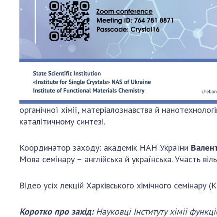
органічної хімії, матеріалознавства й нанотехнолог
каталітичному синтезі.
Координатор заходу: академік НАН України
Вален
Мова семінару – англійська й українська. Участь віль
Відео усіх лекцій Харківського хімічного семінару (
Коротко про захід:
Науковці Інституту хімії функц