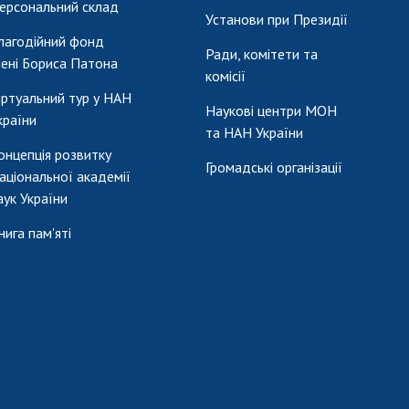
ерсональний склад
Установи при Президії
лагодійний фонд
Ради, комітети та
мені Бориса Патона
комісії
іртуальний тур у НАН
Наукові центри МОН
країни
та НАН України
онцепція розвитку
Громадські організації
аціональної академії
аук України
нига пам'яті