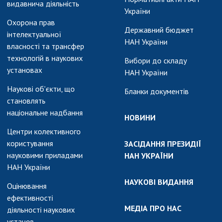
видавнича діяльність
України
Охорона прав
Державний бюджет
інтелектуальної
НАН України
власності та трансфер
технологій в наукових
Вибори до складу
установах
НАН України
Наукові об'єкти, що
Бланки документів
становлять
національне надбання
НОВИНИ
Центри колективного
користування
ЗАСІДАННЯ ПРЕЗИДІЇ
науковими приладами
НАН УКРАЇНИ
НАН України
НАУКОВІ ВИДАННЯ
Оцінювання
ефективності
МЕДІА ПРО НАС
діяльності наукових
установ