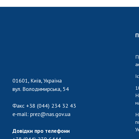
П
П
а
І
01601, Київ, Україна
1
вул. Володимирська, 54
Н
н
Факс
+38 (044) 234 32 43
e-mail:
prez@nas.gov.ua
Н
п
У
Довідки про телефони