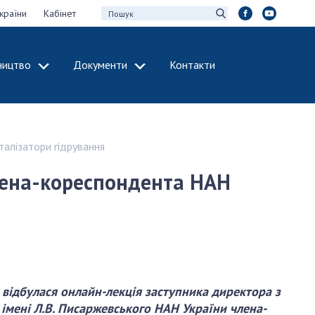
країни
Кабінет
ництво
Документи
Контакти
МІЖНАРОДНЕ
СПІВРОБІТНИЦТВО
идії НАН України
Членство в
талізатори гідрування
х зборів НАН
міжнародних
організаціях
члена-кореспондента НАН
Н України
Міжнародні угоди
 звіти НАН України
Міжнародні
ації та видавнича
програми та
конкурси
інтелектуальної
ДОКУМЕНТИ
рансфер
відбулася онлайн-лекція заступника директора з
аукових установах
Нормативні акти
ї імені Л.В. Писаржевського НАН України члена-