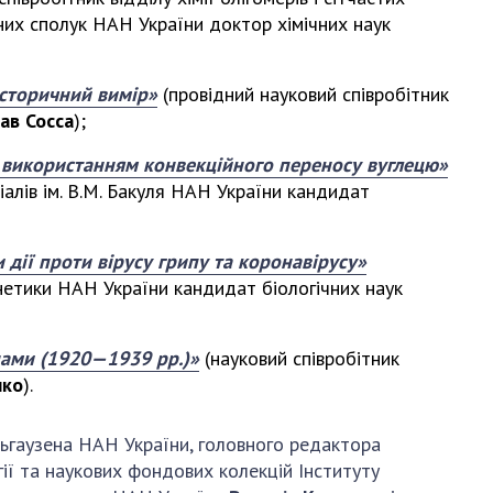
АКАДЕМІЯ
рних сполук НАН України доктор хімічних наук
КОМЕНТУЄ
КОНТАКТИ
історичний вимір»
(провідний науковий співробітник
ав Сосса
);
ПРОФСПІЛКА НАН
УКРАЇНИ
з використанням конвекційного переносу вуглецю»
алів ім. В.М. Бакуля НАН України кандидат
КАБІНЕТ
 дії проти вірусу грипу та коронавірусу»
генетики НАН України кандидат біологічних наук
йнами (1920—1939 рр.)»
(науковий співробітник
нко
).
альгаузена НАН України, головного редактора
гії та наукових фондових колекцій Інституту