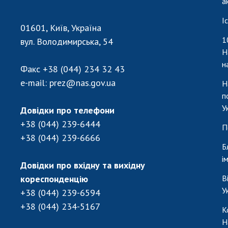
а
І
01601, Київ, Україна
1
вул. Володимирська, 54
Н
н
Факс
+38 (044) 234 32 43
e-mail:
prez@nas.gov.ua
Н
п
У
Довідки про телефони
+38 (044) 239-6444
П
+38 (044) 239-6666
Б
і
Довідки про вхідну та вихідну
кореспонденцію
В
У
+38 (044) 239-6594
+38 (044) 234-5167
К
Н