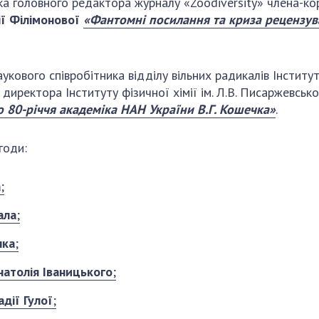
пника головного редактора журналу «Zoodiversity» члена
ії Філімонової
«Фантомні посилання та криза рецензува
ового співробітника відділу вільних радикалів Інституту
 директора Інституту фізичної хімії ім. Л.В. Писаржевс
 80-річчя академіка НАН України В.Г. Кошечка»
.
годи:
а
;
ала
;
нка
;
натолія Іваницького
;
адії Гулої
;