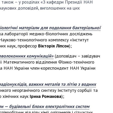
и, що становлять
а також – у розділах «З кафедри Президії НАН
НАН України
адбання
наукових доповідей, виголошених на цих
Державний
ивного
бюджет НАН
науковими
України
 України
іологічні матеріали для подолання бактеріальної
Вибори до складу
ка лабораторії медико-біологічних досліджень
ективності
НАН України
 Науково-технологічного комплексу «Інститут
кових установ
Бланки документів
них наук, професор
Вікторія Ліпсон
);
ових досліджень
НОВИНИ
оволоконних комунікацій»
(доповідач – завідувач
 в НАН України
рії Математичного відділення Фізико-технічного
ЗАСІДАННЯ
кових кадрів
ркіна НАН України член-кореспондент НАН України
ПРЕЗИДІЇ НАН
оддю
УКРАЇНИ
адіонуклідів, важких металів та літію з водних
НАУКОВІ
онкого неорганічного синтезу Інституту сорбції та
ВИДАННЯ
 хімічних наук
Ірина Романова
);
МЕДІА ПРО НАС
ри — будівельні блоки електролітних систем
івробітник відділу хімії олігомерів і сітчастих