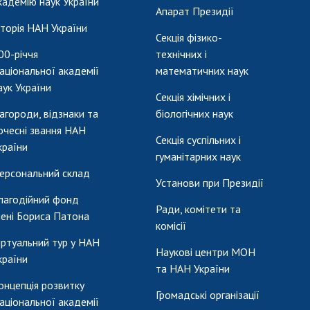
кадемію наук України
Апарат Президії
сторія НАН України
Секція фізико-
00-річчя
технічних і
аціональної академії
математичних наук
аук України
Секція хімічних і
агороди, відзнаки та
біологічних наук
очесні звання НАН
Секція суспільних і
країни
гуманітарних наук
ерсональний склад
Установи при Президії
лагодійний фонд
Ради, комітети та
мені Бориса Патона
комісії
іртуальний тур у НАН
Наукові центри МОН
країни
та НАН України
онцепція розвитку
Громадські організації
аціональної академії