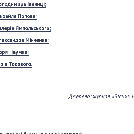
олодимира Іваниці
;
ихайла Попова
;
алерія Ямпольського
;
лександра Мінченка
;
горя Наумка
;
рія Токового
.
Джерело: журнал «Вісник Н
и, про які йдеться у повідомленні: