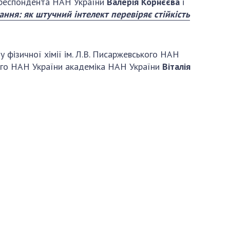
-кореспондента НАН України
Валерія Корнєєва
і
ння: як штучний інтелект перевіряє стійкість
 фізичної хімії ім. Л.В. Писаржевського НАН
ького НАН України академіка НАН України
Віталія