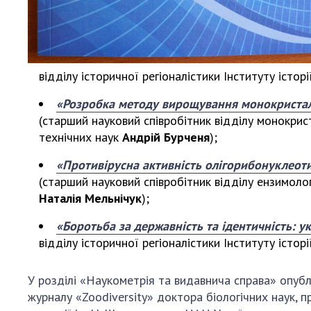
відділу історичної регіоналістики Інституту істо
«Розробка методу вирощування монокристалів
(старший науковий співробітник відділу монокрис
технічних наук
Андрій Бурченя
);
«Противірусна активність олігорибонуклеотид
(старший науковий співробітник відділу ензимолог
Наталія Мельнічук
);
«Боротьба за державність та ідентичність: у
відділу історичної регіоналістики Інституту істо
У розділі «Наукометрія та видавнича справа» опубл
журналу «Zoodiversity» доктора біологічних наук,