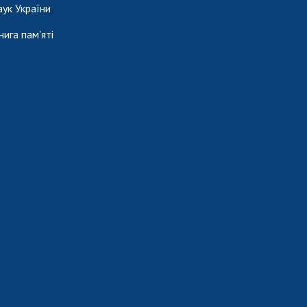
аук України
нига пам'яті