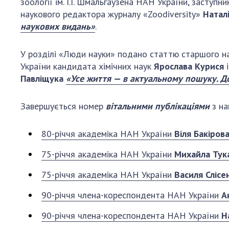
зоології ім. І.І. Шмальгаузена НАН України, засту
наукового редактора журналу «Zoodiversity»
Натал
наукових видань»
.
У розділі «Люди науки» подано статтю старшого наук
України кандидата хімічних наук
Ярослава Курися
і
Павліщука
«Усе життя — в актуальному пошуку. До
Завершується номер
вітальними публікаціями
з на
80-річчя академіка НАН України
Віля Бакіров
75-річчя академіка НАН України
Михайла Тук
75-річчя академіка НАН України
Василя Слісе
90-річчя члена-кореспондента НАН України
А
90-річчя члена-кореспондента НАН України
Н