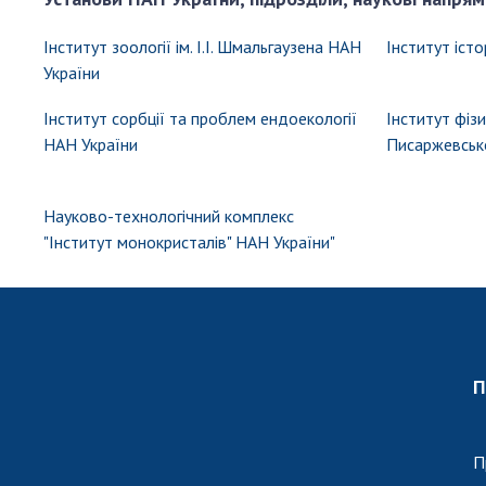
Інститут зоології ім. І.І. Шмальгаузена НАН
Інститут істо
України
Інститут сорбції та проблем ендоекології
Інститут фізич
НАН України
Писаржевськ
Науково-технологічний комплекс
"Інститут монокристалів" НАН України"
П
П