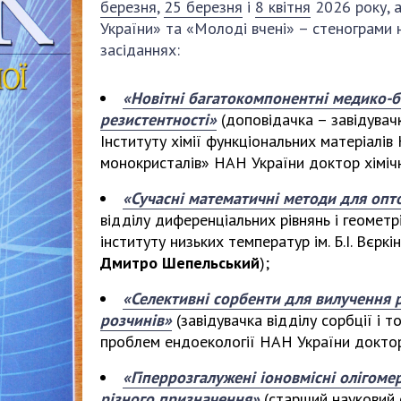
Наукові об'єкт
березня
,
25 березня
і
8 квітня
2026 року, 
ьний склад
наук
національне н
України» та «Молоді вчені» – стенограми 
ний фонд
Установи при
засіданнях:
Центри колект
риса Патона
Президії
користування 
ний тур у
Ради, комітети
приладами НАН
«Новітні багатокомпонентні медико-б
їни
та комісії
резистентності»
(доповідачка – завідувач
Оцінювання еф
я розвитку
Наукові центри
Інституту хімії функціональних матеріалів
діяльності нау
ьної
МОН та НАН
монокристалів» НАН України доктор хіміч
Конкурси наук
 наук
України
НАН України
«Сучасні математичні методи для опт
Громадські
Відкрита наука
відділу диференціальних рівнянь і геомет
'яті
організації
Підготовка нау
інституту низьких температур ім. Б.І. Вє
Дмитро Шепельський
);
Робота з мол
«Селективні сорбенти для вилучення р
розчинів»
(завідувачка відділу сорбції і т
проблем ендоекології НАН України доктор
«Гіперрозгалужені іоновмісні олігоме
різного призначення»
(старший науковий сп