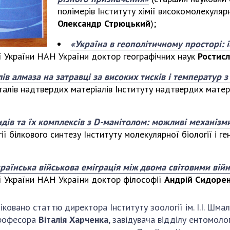
полімерів Інституту хімії високомолекуля
Олександр Стрюцький
);
«Україна в геополітичному просторі: 
рії України НАН України доктор географічних наук
Ростисл
 алмаза на затравці за високих тисків і температур 
талів надтвердих матеріалів Інституту надтвердих матері
ів та їх комплексів з D-манітолом: можливі механізми
ії білкового синтезу Інституту молекулярної біології і 
країнська військова еміграція між двома світовими ві
рії України НАН України доктор філософії
Андрій Сидоре
іковано статтю директора Інституту зоології ім. І.І. Шм
 професора
Віталія Харченка
, завідувача відділу ентомоло