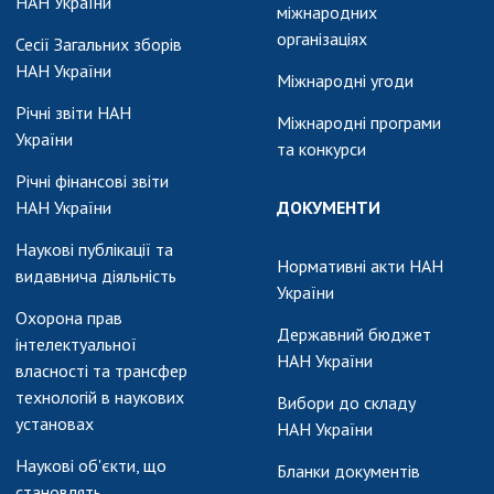
НАН України
міжнародних
організаціях
Сесії Загальних зборів
НАН України
Міжнародні угоди
Річні звіти НАН
Міжнародні програми
України
та конкурси
Річні фінансові звіти
НАН України
ДОКУМЕНТИ
Наукові публікації та
Нормативні акти НАН
видавнича діяльність
України
Охорона прав
Державний бюджет
інтелектуальної
НАН України
власності та трансфер
технологій в наукових
Вибори до складу
установах
НАН України
Наукові об'єкти, що
Бланки документів
становлять