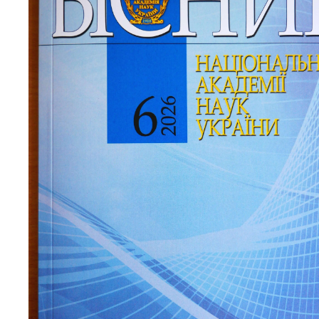
Персонал
Благодій
імені Бо
Віртуаль
НАН Укра
Концепці
Націонал
академії
України
Книга пам