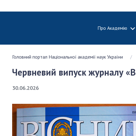
Про Академію
ПРО АКА
Головний портал Національної академії наук України
Про Наці
академію
Червневий випуск журналу «Ві
України
Історія 
30.06.2026
100-річч
Націонал
академії
України
Нагороди
та почесн
НАН Укра