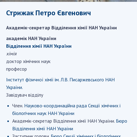
ДІЯЛЬНІСТЬ
Стрижак Петро Євгенович
Засідання Президії НАН України
Академік-секретар Відділення хімії НАН України
Сесії Загальних зборів НАН України
академік НАН України
Річні звіти НАН України
Відділення хімії НАН України
Річні фінансові звіти НАН України
хімія
Наукові публікації та видавнича діяльність
доктор хімічних наук
Охорона прав інтелектуальної власності та
професор
трансфер технологій в наукових установах
Інститут фізичної хімії ім. Л.В. Писаржевського НАН
Наукові об'єкти, що становлять національне
України.
надбання
Завідувач відділу
Центри колективного користування
Член.
Науково-координаційна рада Секції хімічних і
науковими приладами НАН України
біологічних наук НАН України
Оцінювання ефективності діяльності
Академік-секретар Відділення хімії НАН України.
Бюро
наукових установ
Відділення хімії НАН України
Конкурси наукових досліджень НАН України
Заступник голови.
Бюро Секції хімічних і біологічних