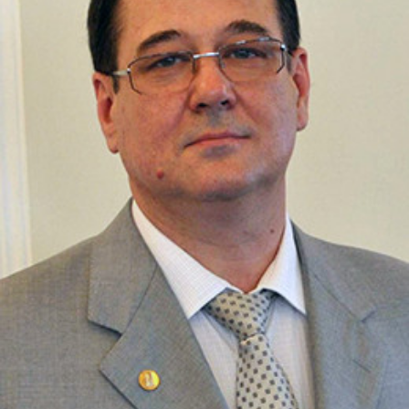
СТРУКТУРА
Президія НАН України
Апарат Президії
Секція фізико-технічних і математичних
наук
Секція хімічних і біологічних наук
Секція суспільних і гуманітарних наук
Установи при Президії
Ради, комітети та комісії
Наукові центри МОН та НАН України
Громадські організації