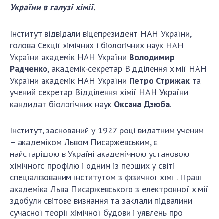
України в галузі хімії.
ДІЯЛЬНІСТЬ
Інститут відвідали віцепрезидент НАН України,
Засідання Президії НАН України
голова Секції хімічних і біологічних наук НАН
Сесії Загальних зборів НАН України
України академік НАН України
Володимир
Річні звіти НАН України
Радченко
, академік-секретар Відділення хімії НАН
Річні фінансові звіти НАН України
України академік НАН України
Петро Стрижак
та
учений секретар Відділення хімії НАН України
Наукові публікації та видавнича діяльність
кандидат біологічних наук
Оксана Дзюба
.
Охорона прав інтелектуальної власності та
трансфер технологій в наукових установах
Інститут, заснований у 1927 році видатним ученим
Наукові об'єкти, що становлять національне
– академіком Львом Писаржевським, є
надбання
найстарішою в Україні академічною установою
Центри колективного користування
хімічного профілю і одним із перших у світі
науковими приладами НАН України
спеціалізованим інститутом з фізичної хімії. Праці
Оцінювання ефективності діяльності
академіка Льва Писаржевського з електронної хімії
наукових установ
здобули світове визнання та заклали підвалини
Конкурси наукових досліджень НАН України
сучасної теорії хімічної будови і уявлень про