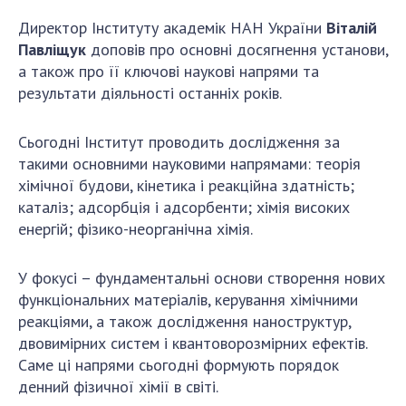
НОВИНИ
Директор Інституту академік НАН України
Віталій
ЗАСІДАННЯ ПРЕЗИДІЇ НАН УКРАЇНИ
Павліщук
доповів про основні досягнення установи,
а також про її ключові наукові напрями та
НАУКОВІ ВИДАННЯ
результати діяльності останніх років.
МЕДІА ПРО НАС
Сьогодні Інститут проводить дослідження за
АКАДЕМІЯ КОМЕНТУЄ
такими основними науковими напрямами: теорія
хімічної будови, кінетика і реакційна здатність;
КОНТАКТИ
каталіз; адсорбція і адсорбенти; хімія високих
енергій; фізико-неорганічна хімія.
ПРОФСПІЛКА НАН УКРАЇНИ
КАБІНЕТ
У фокусі – фундаментальні основи створення нових
функціональних матеріалів, керування хімічними
реакціями, а також дослідження наноструктур,
двовимірних систем і квантоворозмірних ефектів.
Саме ці напрями сьогодні формують порядок
денний фізичної хімії в світі.