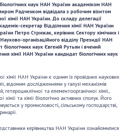
и, що становлять
НАН України
і біологічних наук НАН України академіком НАН
адбання
иром Радченком відвідала з робочим візитом
Державний
ивного
ної хімії НАН України. До складу делегації
бюджет НАН
науковими
кадемік-секретар Відділення хімії НАН України
України
 України
раїни Петро Стрижак, керівник Сектору хімічних і
Вибори до складу
 Науково-організаційного відділу Президії НАН
ективності
НАН України
 біологічних наук Євгеній Рутьян і вчений
кових установ
Бланки документів
ення хімії НАН України кандидат біологічних наук
ових досліджень
НОВИНИ
 в НАН України
ЗАСІДАННЯ
ної хімії НАН України є одним із провідних наукових
кових кадрів
ПРЕЗИДІЇ НАН
ії, відомим дослідженнями у галузі механізмів
оддю
УКРАЇНИ
й, гетероциклічної та елементоорганічної хімії,
 хімії та хімії біологічно активних сполук. Його
НАУКОВІ
вуються у промисловості, сільському господарстві,
ВИДАННЯ
ринарії.
МЕДІА ПРО НАС
редставники керівництва НАН України ознайомилися