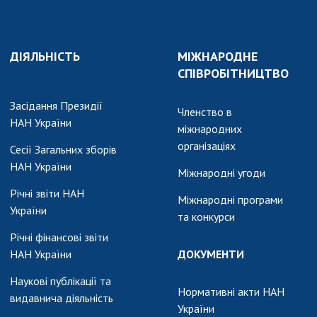
ДІЯЛЬНІСТЬ
МІЖНАРОДНЕ
СПІВРОБІТНИЦТВО
Засідання Президії
Членство в
НАН України
міжнародних
організаціях
Сесії Загальних зборів
НАН України
Міжнародні угоди
Річні звіти НАН
Міжнародні програми
України
та конкурси
Річні фінансові звіти
НАН України
ДОКУМЕНТИ
Наукові публікації та
Нормативні акти НАН
видавнича діяльність
України