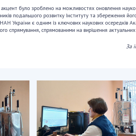
й акцент було зроблено на можливостях оновлення науко
ників подальшого розвитку Інституту та збереження йог
ії НАН України є одним із ключових наукових осередків А
о спрямування, спрямованими на вирішення актуальних за
За 