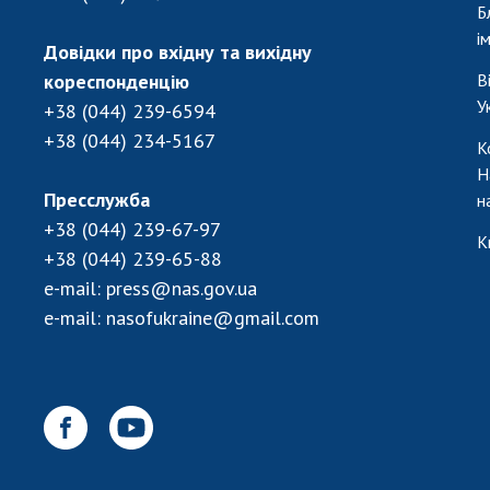
Б
і
Довідки про вхідну та вихідну
кореспонденцію
В
У
+38 (044) 239-6594
+38 (044) 234-5167
К
Н
Пресслужба
н
+38 (044) 239-67-97
К
+38 (044) 239-65-88
e-mail:
press@nas.gov.ua
e-mail:
nasofukraine@gmail.com