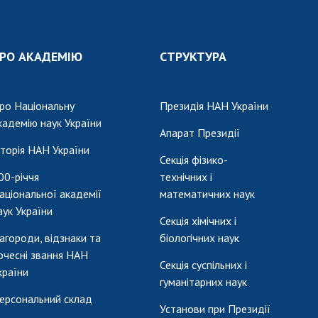
РО АКАДЕМІЮ
СТРУКТУРА
ро Національну
Президія НАН України
кадемію наук України
Апарат Президії
сторія НАН України
Секція фізико-
00-річчя
технічних і
аціональної академії
математичних наук
аук України
Секція хімічних і
агороди, відзнаки та
біологічних наук
очесні звання НАН
Секція суспільних і
країни
гуманітарних наук
ерсональний склад
Установи при Президії