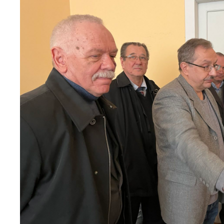
Персонал
Благодій
імені Бо
Віртуаль
НАН Укра
Концепці
Націонал
академії
України
Книга пам