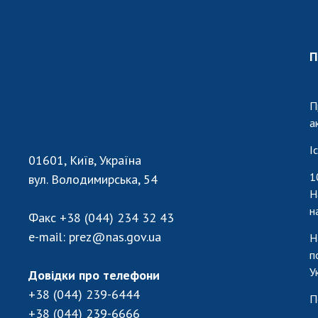
П
П
а
І
01601, Київ, Україна
1
вул. Володимирська, 54
Н
н
Факс
+38 (044) 234 32 43
e-mail:
prez@nas.gov.ua
Н
п
У
Довідки про телефони
+38 (044) 239-6444
П
+38 (044) 239-6666