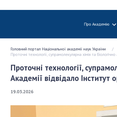
Про Академію
ПРО АКА
Головний портал Національної академії наук України
Про Наці
Проточні технології, супрамолекулярна хімія та біологічно 
академію
України
Проточні технології, супрамо
Історія 
Академії відвідало Інститут 
100-річч
Націонал
академії
19.03.2026
України
Нагороди
та почесн
НАН Укра