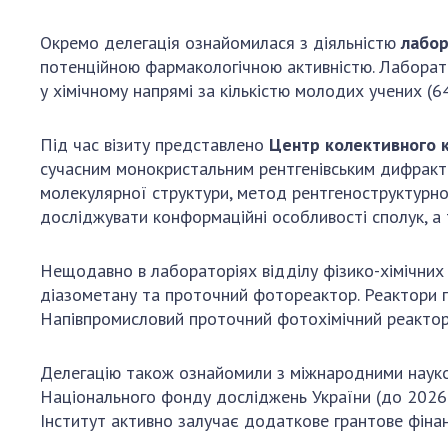
Окремо делегація ознайомилася з діяльністю
лабор
потенційною фармакологічною активністю. Лаборатор
у хімічному напрямі за кількістю молодих учених (6
Під час візиту представлено
Центр колективного 
сучасним монокристальним рентгенівським дифракт
молекулярної структури, метод рентгеноструктурної
досліджувати конформаційні особливості сполук, а 
Нещодавно в лабораторіях відділу фізико-хімічних
діазометану та проточний фотореактор. Реактори пр
Напівпромисловий проточний фотохімічний реактор
Делегацію також ознайомили з міжнародними науко
Національного фонду досліджень України (до 2026 р
Інститут активно залучає додаткове грантове фінан