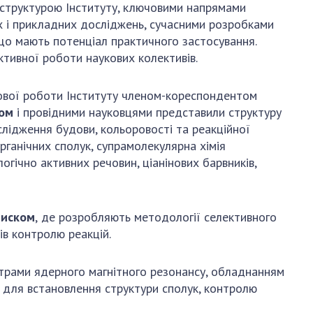
АКАДЕМІЯ
аструктурою Інституту, ключовими напрямами
КОМЕНТУЄ
 і прикладних досліджень, сучасними розробками
 що мають потенціал практичного застосування.
КОНТАКТИ
ктивної роботи наукових колективів.
ПРОФСПІЛКА НАН
УКРАЇНИ
ової роботи Інституту членом-кореспондентом
ком
і провідними науковцями представили структуру
КАБІНЕТ
слідження будови, кольоровості та реакційної
органічних сполук, супрамолекулярна хімія
огічно активних речовин, ціанінових барвників,
тиском
,
де розробляють методології селективного
ів контролю реакцій.
трами ядерного магнітного резонансу, обладнанням
 для встановлення структури сполук, контролю