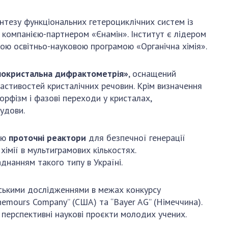
тезу функціональних гетероциклічних систем із
 компанією-партнером «Єнамін». Інститут є лідером
ною освітньо-науковою програмою «Органічна хімія».
нокристальна дифрактометрія»
, оснащений
стивостей кристалічних речовин. Крім визначення
орфізм і фазові переходи у кристалах,
удови.
цію
проточні реактори
для безпечної генерації
імії в мультиграмових кількостях.
нанням такого типу в Україні.
ськими дослідженнями в межах конкурсу
emours Company” (США) та “Bayer AG” (Німеччина).
 перспективні наукові проєкти молодих учених.