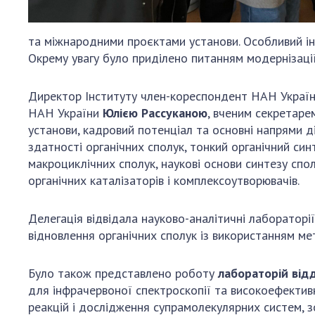
та міжнародними проєктами установи. Особливий інт
Окрему увагу було приділено питанням модернізації
Директор Інституту член-кореспондент НАН Украї
НАН України
Юлією Рассуканою
, вченим секретаре
установи, кадровий потенціал та основні напрями д
здатності органічних сполук, тонкий органічний син
макроциклічних сполук, наукові основи синтезу спол
органічних каталізаторів і комплексоутворювачів.
Делегація відвідала науково-аналітичні лабораторі
відновлення органічних сполук із використанням ме
Було також представлено роботу
лабораторій відд
для інфрачервоної спектроскопії та високоефектив
реакцій і дослідження супрамолекулярних систем, зо