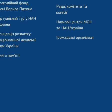
лагодійний фонд
Ради, комітети та
мені Бориса Патона
комісії
іртуальний тур у НАН
Наукові центри МОН
країни
та НАН України
онцепція розвитку
Громадські організації
аціональної академії
аук України
нига пам'яті