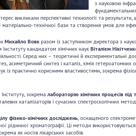
з науковою інфр
фундаментальних
ерес викликали перспективні технології та результати,
 матеріально-технічної бази та створення умов для ефе
ни
Михайло Вовк
разом із заступником директора з наук
м Інституту кандидатом хімічних наук
Віталієм Нікітчен
іяльності. Серед них – теоретичні й експериментальні до
тез, асиметричний синтез і каталіз, хімія гетероатомних 
ук із практично корисними властивостями, зокрема фізіол
ї Інституту, зокрема
лабораторію хімічних процесів під 
талевих каталізаторів і сучасних спектроскопічних метод
ілу фізико-хімічних досліджень
, оснащеного спектроме
ної рідинної хроматографії. Ці методи використовуються
крема як носіїв лікарських засобів.