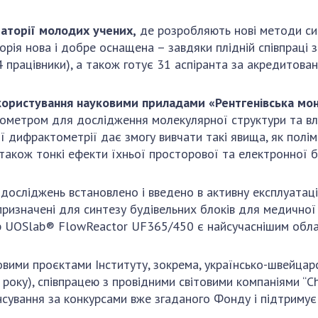
аторії молодих учених,
де розробляють нові методи син
ія нова і добре оснащена – завдяки плідній співпраці з
4 працівники), а також готує 31 аспіранта за акредитова
користування науковими приладами «Рентгенівська мо
ометром для дослідження молекулярної структури та вла
 дифрактометрії дає змогу вивчати такі явища, як полім
також тонкі ефекти їхньої просторової та електронної б
 досліджень встановлено і введено в активну експлуата
изначені для синтезу будівельних блоків для медичної х
 UOSlab® FlowReactor UF365/450 є найсучаснішим облад
вими проєктами Інституту, зокрема, українсько-швейцар
оку), співпрацею з провідними світовими компаніями “Ch
сування за конкурсами вже згаданого Фонду і підтримує