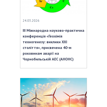
НОВИНИ
ЗАСІДАННЯ ПРЕЗИДІЇ НАН УКРАЇНИ
НАУКОВІ ВИДАННЯ
24.03.2026
III Міжнародна науково-практична
МЕДІА ПРО НАС
конференція «Геохімія
АКАДЕМІЯ КОМЕНТУЄ
техногенезу: виклики XXІ
століття», присвячена 40-м
КОНТАКТИ
роковинам аварії на
Чорнобильській АЕС (АНОНС)
ПРОФСПІЛКА НАН УКРАЇНИ
КАБІНЕТ