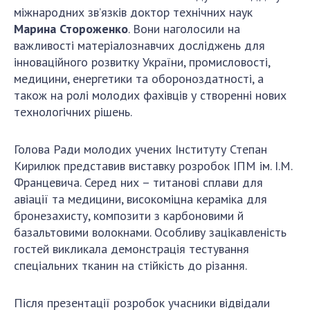
міжнародних зв’язків доктор технічних наук
ДІЯЛЬНІСТЬ
Марина Стороженко
. Вони наголосили на
важливості матеріалознавчих досліджень для
Засідання Президії НАН України
інноваційного розвитку України, промисловості,
Сесії Загальних зборів НАН України
медицини, енергетики та обороноздатності, а
Річні звіти НАН України
також на ролі молодих фахівців у створенні нових
технологічних рішень.
Річні фінансові звіти НАН України
Наукові публікації та видавнича діяльність
Голова Ради молодих учених Інституту Степан
Охорона прав інтелектуальної власності та
Кирилюк представив виставку розробок ІПМ ім. І.М.
трансфер технологій в наукових установах
Францевича. Серед них – титанові сплави для
Наукові об'єкти, що становлять національне
авіації та медицини, високоміцна кераміка для
надбання
бронезахисту, композити з карбоновими й
Центри колективного користування
базальтовими волокнами. Особливу зацікавленість
науковими приладами НАН України
гостей викликала демонстрація тестування
Оцінювання ефективності діяльності
спеціальних тканин на стійкість до різання.
наукових установ
Конкурси наукових досліджень НАН України
Після презентації розробок учасники відвідали