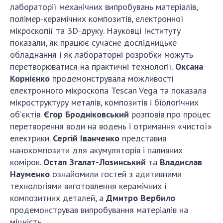
Відкрита наука в НАН України
лабораторії механічних випробувань матеріалів,
Підготовка наукових кадрів
полімер-керамічних композитів, електронної
мікроскопії та 3D-друку. Науковці Інституту
Робота з молоддю
показали, як працює сучасне дослідницьке
обладнання і як лабораторні розробки можуть
перетворюватися на практичні технології.
Оксана
МІЖНАРОДНЕ СПІВРОБІТНИЦТВО
Корнієнко
продемонструвала можливості
електронного мікроскопа Tescan Vega та показала
Членство в міжнародних організаціях
мікроструктуру металів, композитів і біологічних
Міжнародні угоди
об’єктів.
Єгор Бродніковський
розповів про процес
Міжнародні програми та конкурси
перетворення води на водень і отримання «чистої»
електрики.
Сергій Іванченко
представив
ДОКУМЕНТИ
нанокомпозити для акумуляторів і паливних
Нормативні акти НАН України
комірок.
Остап Згалат-Лозинський
та
Владислав
Науменко
ознайомили гостей з адитивними
Державний бюджет НАН України
технологіями виготовлення керамічних і
Вибори до складу НАН України
композитних деталей, а
Дмитро Вербило
Бланки документів
продемонстрував випробування матеріалів на
міцність.