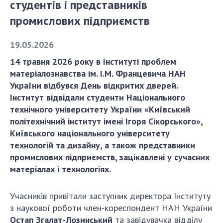
студентів і представників
промислових підприємств
СТРУКТУРА
19.05.2026
Президія НАН України
14 травня 2026 року в Інституті проблем
Апарат Президії
матеріалознавства ім. І.М. Францевича НАН
Секція фізико-технічних і математичних
України відбувся День відкритих дверей.
наук
Інститут відвідали студенти Національного
технічного університету України «Київський
Секція хімічних і біологічних наук
політехнічний інститут імені Ігоря Сікорського»,
Секція суспільних і гуманітарних наук
Київського національного університету
Установи при Президії
технологій та дизайну, а також представники
Ради, комітети та комісії
промислових підприємств, зацікавлені у сучасних
Наукові центри МОН та НАН України
матеріалах і технологіях.
Громадські організації
Учасників привітали заступник директора Інституту
з наукової роботи член-кореспондент НАН України
Остап Згалат-Лозинський
та завідувачка відділу