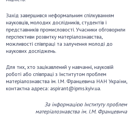
НОВИНИ
ЗАСІДАННЯ ПРЕЗИДІЇ НАН УКРАЇНИ
Захід завершився неформальним спілкуванням
науковців, молодих дослідників, студентів і
НАУКОВІ ВИДАННЯ
представників промисловості. Учасники обговорили
перспективи розвитку матеріалознавства,
МЕДІА ПРО НАС
можливості співпраці та залучення молоді до
АКАДЕМІЯ КОМЕНТУЄ
наукових досліджень.
КОНТАКТИ
Для тих, хто зацікавлений у навчанні, науковій
роботі або співпраці з Інститутом проблем
ПРОФСПІЛКА НАН УКРАЇНИ
матеріалознавства ім. І.М. Францевича НАН України,
КАБІНЕТ
контактна адреса:
aspirant@ipms.kyiv.ua
.
За інформацією Інституту проблем
матеріалознавства ім. І.М. Францевича