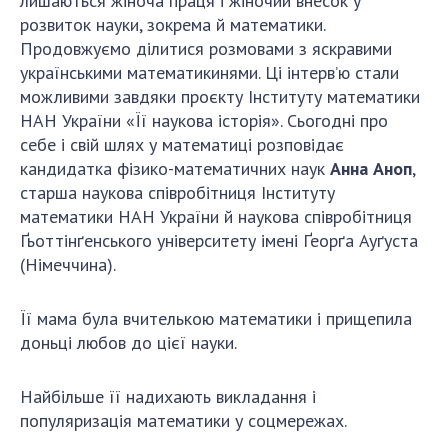
лишаються жіноча праця і жіночий внесок у
ДІЯЛЬНІСТЬ
розвиток науки, зокрема й математики.
Продовжуємо ділитися розмовами з яскравими
українськими математикинями. Ці інтерв’ю стали
Засідання Президії НАН України
можливими завдяки проєкту Інституту математики
Сесії Загальних зборів НАН України
НАН України «Її наукова історія». Сьогодні про
Річні звіти НАН України
себе і свій шлях у математиці розповідає
Річні фінансові звіти НАН України
кандидатка фізико-математичних наук
Анна Аноп
,
Наукові публікації та видавнича діяльність
старша наукова співробітниця Інституту
математики НАН України й наукова співробітниця
Охорона прав інтелектуальної власності та
Ґьоттінґенського університету імені Ґеорґа Ауґуста
трансфер технологій в наукових установах
(Німеччина).
Наукові об'єкти, що становлять національне
надбання
Її мама була вчителькою математики і прищепила
Центри колективного користування
доньці любов до цієї науки.
науковими приладами НАН України
Оцінювання ефективності діяльності
Найбільше її надихають викладання і
наукових установ
популяризація математики у соцмережах.
Конкурси наукових досліджень НАН України