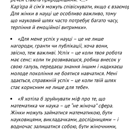
Кар
ʼ
єра
й
сім
ʼ
я
можуть
співіснувати
,
якщо
є
взаємо
Для жінки в науці це особливо важливо, тому
що науковий шлях часто потребує багато часу,
терпіння й емоційної витримки».
«Для мене успіх у науці – це не лише
нагороди, гранти чи публікації, хоча вони,
звісно, теж важливі. Успіх – це коли твоя робота
має сенс: коли ти розвиваєшся, робиш внесок у
свою галузь, передаєш знання іншим і надихаєш
молоде покоління не боятися навчатися. Мені
здається, справжній успіх – це коли твій шлях
стає корисним не лише для тебе».
«Я хотіла б зруйнувати міф про те, що
математика чи наука – це “не жіноча” сфера.
Жінки можуть займатися математикою, бути
науковицями, викладачками, дослідницями – і
водночас залишатися собою, бути жіночними,