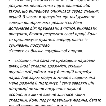
НОВИНИ
розумною, недостатньо підготовленою або
ЗАСІДАННЯ ПРЕЗИДІЇ НАН УКРАЇНИ
такою, що випадково опинилася серед сильних
людей. З часом я зрозуміла, що такі думки не
НАУКОВІ ВИДАННЯ
завжди відображають реальність. Мені
допомагає дія: працювати, вчитися, викладати,
МЕДІА ПРО НАС
виступати, бачити результати своєї праці. Коли
ти продовжуєш рухатися вперед, навіть із
АКАДЕМІЯ КОМЕНТУЄ
сумнівами, поступово
КОНТАКТИ
з
ʼ
являється
більше
внутріш
ньої опори».
«Людині, яка сама не проходила науковий
ПРОФСПІЛКА НАН УКРАЇНИ
шлях, іноді складно зрозуміти, скільки
КАБІНЕТ
внутрішньої роботи, часу й емоцій потребує
наука. Але зараз поруч зі мною є людина, яка
мене розуміє й підтримує. І саме завдяки цій
підтримці питання поєднання науки й
особистого життя вже не здається таким
складним. Коли поруч правильна людина, багато
речей стають природнішими. <…>