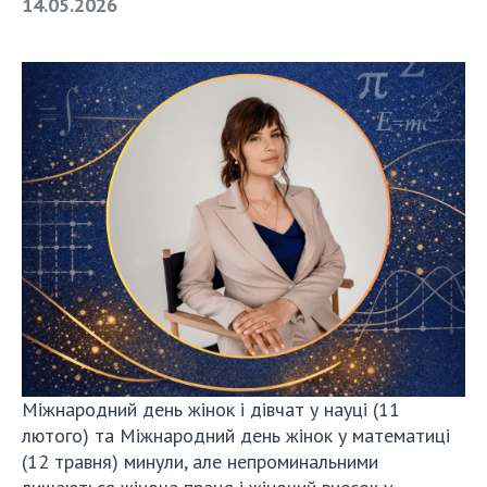
14.05.2026
СТРУКТУРА
Президія НАН України
Апарат Президії
Секція фізико-технічних і математичних
наук
Секція хімічних і біологічних наук
Секція суспільних і гуманітарних наук
Установи при Президії
Ради, комітети та комісії
Наукові центри МОН та НАН України
Громадські організації
Міжнародний день жінок і дівчат у науці (11
лютого) та Міжнародний день жінок у математиці
(12 травня) минули, але непроминальними