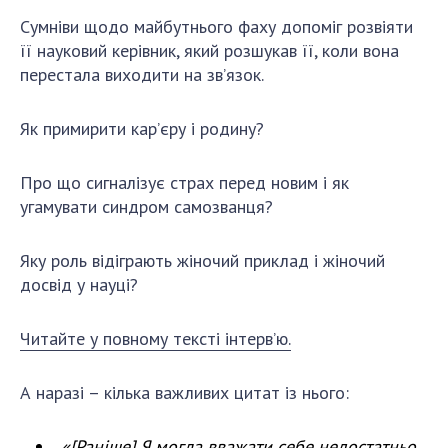
Відкрита наука в НАН України
Сумніви щодо майбутнього фаху допоміг розвіяти
Підготовка наукових кадрів
її науковий керівник, який розшукав її, коли вона
Робота з молоддю
перестала виходити на зв’язок.
Як примирити кар’єру і родину?
МІЖНАРОДНЕ СПІВРОБІТНИЦТВО
Про що сигналізує страх перед новим і як
Членство в міжнародних організаціях
угамувати синдром самозванця?
Міжнародні угоди
Міжнародні програми та конкурси
Яку роль відіграють жіночий приклад і жіночий
ДОКУМЕНТИ
досвід у науці?
Нормативні акти НАН України
Читайте у повному тексті інтерв’ю.
Державний бюджет НАН України
Вибори до складу НАН України
А наразі – кілька важливих цитат із нього:
Бланки документів
«
[
Раніше
]
Я могла вважати себе недостатньо