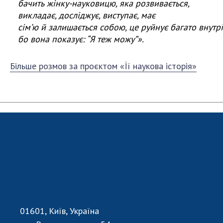
бачить жінку-науковицю, яка розвивається,
викладає, досліджує, виступає, має
сім
ʼ
ю
й
залишається
собою
,
це
руйнує
багато
внутр
бо вона показує: “Я теж можу”».
Більше розмов за проєктом «Її наукова історія»
01601, Київ, Україна