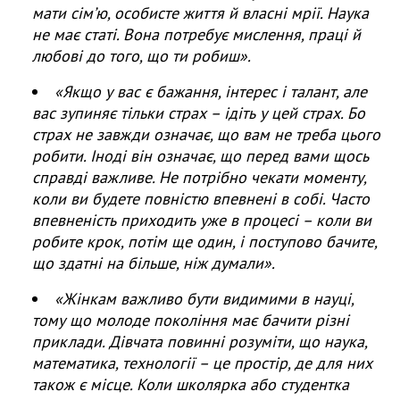
мати сім
ʼ
ю
,
особисте
життя
й
власні
мрії
. Наука
не має статі. Вона потребує мислення, праці й
любові до того, що ти робиш».
«Якщо у вас є бажання, інтерес і талант, але
вас зупиняє тільки страх – ідіть у цей страх. Бо
страх не завжди означає, що вам не треба цього
робити. Іноді він означає, що перед вами щось
справді важливе. Не потрібно чекати моменту,
коли ви будете повністю впевнені в собі. Часто
впевненість приходить уже в процесі – коли ви
робите крок, потім ще один, і поступово бачите,
що здатні на більше, ніж думали».
«Жінкам важливо бути видимими в науці,
тому що молоде покоління має бачити різні
приклади. Дівчата повинні розуміти, що наука,
математика, технології – це простір, де для них
також є місце. Коли школярка або студентка