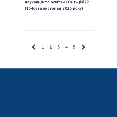
науковців та освітян «Світ» (№22
(1346) за листопад 2025 року)
1
2
3
4
5