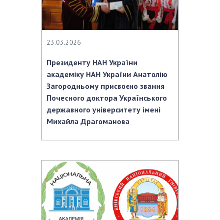
НОВИНИ
ЗАСІДАННЯ ПРЕЗИДІЇ НАН УКРАЇНИ
НАУКОВІ ВИДАННЯ
23.03.2026
Президенту НАН України
МЕДІА ПРО НАС
академіку НАН України Анатолію
АКАДЕМІЯ КОМЕНТУЄ
Загородньому присвоєно звання
Почесного доктора Українського
КОНТАКТИ
державного університету імені
Михайла Драгоманова
ПРОФСПІЛКА НАН УКРАЇНИ
КАБІНЕТ