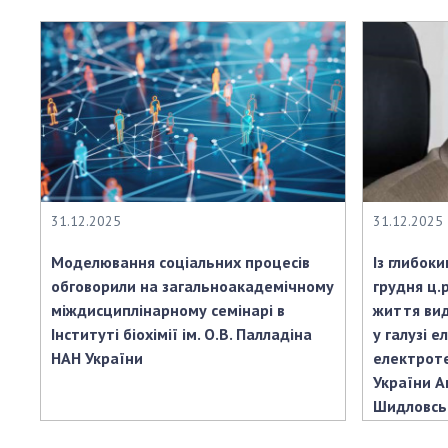
31.12.2025
31.12.2025
Моделювання соціальних процесів
Із глибок
обговорили на загальноакадемічному
грудня ц.р
міждисциплінарному семінарі в
життя вид
Інституті біохімії ім. О.В. Палладіна
у галузі 
НАН України
електроте
України А
Шидловсь