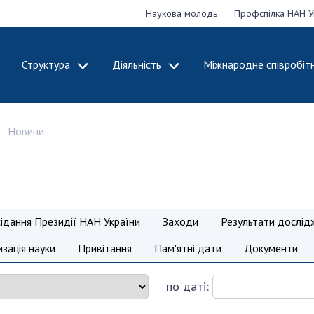
Наукова молодь
Профспілка НАН У
Структура
Діяльність
Міжнародне співробіт
ДЕМІЮ
СТРУКТУРА
ДІЯЛЬНІСТЬ
Новини
ональну
Президія НАН
Засідання През
 наук
України
Сесії Загальни
Апарат Президії
України
НАН України
Секція фізико-
Річні звіти НА
я
технічних і
Річні фінансові
сідання Президії НАН України
Заходи
Результати дослід
ьної
математичних
Наукові публік
 наук
наук
діяльність
зація науки
Привітання
Пам'ятні дати
Документи
Секція хімічних і
Охорона прав 
, відзнаки
біологічних наук
власності та т
по даті:
і звання
Секція суспільних
технологій в н
їни
і гуманітарних