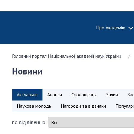
Про Академію
ПРО АКА
Головний портал Національної академії наук України
Про Наці
академію
Новини
України
Історія 
100-річч
Актуальне
Анонси
Оголошення
Заяви
За
Націонал
академії
Наукова молодь
Нагороди та відзнаки
Популяри
України
Нагороди
по відділенню:
та почесн
НАН Укра