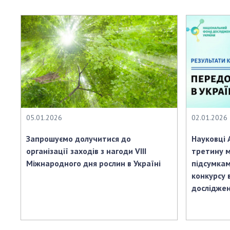
Персонал
Благодій
імені Бо
Віртуаль
НАН Укра
Концепці
Націонал
академії
України
05.01.2026
02.01.2026
Книга пам
Запрошуємо долучитися до
Науковці 
організації заходів з нагоди VIII
третину м
Міжнародного дня рослин в Україні
підсумкам
конкурсу 
досліджен