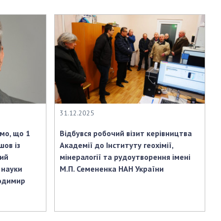
и, що становлять
НАН України
адбання
Державний
ивного
бюджет НАН
науковими
України
 України
Вибори до складу
ективності
НАН України
кових установ
Бланки документів
ових досліджень
НОВИНИ
31.12.2025
 в НАН України
ЗАСІДАННЯ
кових кадрів
мо, що 1
Відбувся робочий візит керівництва
ПРЕЗИДІЇ НАН
оддю
шов із
Академії до Інституту геохімії,
УКРАЇНИ
кий
мінералогії та рудоутворення імені
НАУКОВІ
 науки
М.П. Семененка НАН України
ВИДАННЯ
лодимир
МЕДІА ПРО НАС