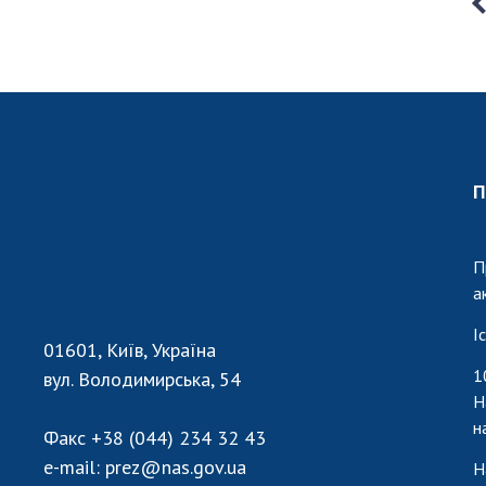
П
П
а
І
01601, Київ, Україна
1
вул. Володимирська, 54
Н
н
Факс
+38 (044) 234 32 43
e-mail:
prez@nas.gov.ua
Н