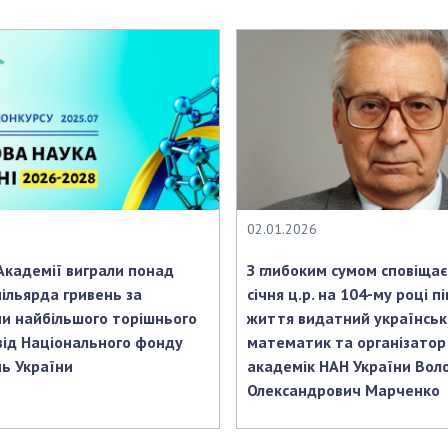
Наукові об'єкт
ьний склад
наук
національне н
ний фонд
Установи при
Центри колект
риса Патона
Президії
користування 
ний тур у
Ради, комітети
приладами НАН
їни
та комісії
Оцінювання еф
я розвитку
Наукові центри
діяльності нау
ьної
МОН та НАН
Конкурси наук
 наук
України
НАН України
Громадські
02.01.2026
Відкрита наука
'яті
організації
Підготовка нау
Академії виграли понад
З глибоким сумом сповіщає
Робота з мол
ільярда гривень за
січня ц.р. на 104-му році пі
и найбільшого торішнього
життя видатний українсь
від Національного фонду
математик та організатор
ь України
академік НАН України Во
Олександрович Марченко