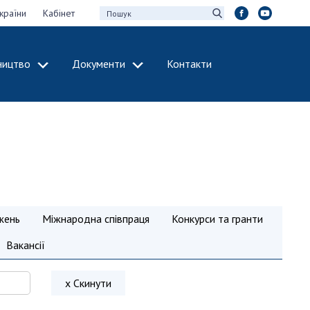
країни
Кабінет
ництво
Документи
Контакти
МІЖНАРОДНЕ
СПІВРОБІТНИЦТВО
идії НАН України
Членство в
х зборів НАН
міжнародних
організаціях
Н України
Міжнародні угоди
 звіти НАН України
Міжнародні
жень
Міжнародна співпраця
Конкурси та гранти
ації та видавнича
програми та
конкурси
Вакансії
інтелектуальної
ДОКУМЕНТИ
рансфер
х Скинути
аукових установах
Нормативні акти