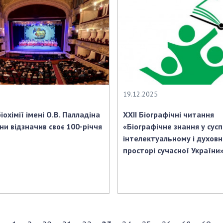
19.12.2025
іохімії імені О.В. Палладіна
ХХІІ Біографічні читання
ни відзначив своє 100-річчя
«Біографічне знання у сусп
інтелектуальному і духов
просторі сучасної України