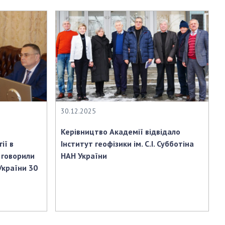
АКАДЕМІЯ
КОМЕНТУЄ
КОНТАКТИ
ПРОФСПІЛКА НАН
УКРАЇНИ
КАБІНЕТ
30.12.2025
Керівництво Академії відвідало
ії в
Інститут геофізики ім. С.І. Субботіна
 говорили
НАН України
України 30