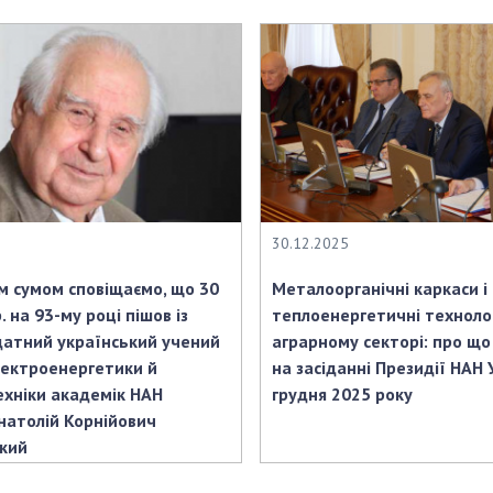
30.12.2025
им сумом сповіщаємо, що 30
Металоорганічні каркаси і
. на 93-му році пішов із
теплоенергетичні технолог
атний український учений
аграрному секторі: про що
електроенергетики й
на засіданні Президії НАН 
хніки академік НАН
грудня 2025 року
натолій Корнійович
кий