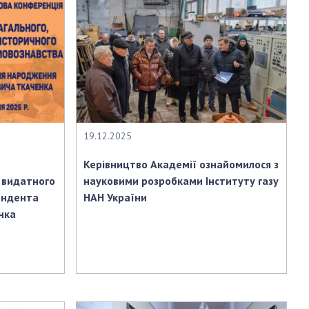
19.12.2025
и
Керівництво Академії ознайомилося з
 видатного
науковими розробками Інституту газу
ондента
НАН України
нка