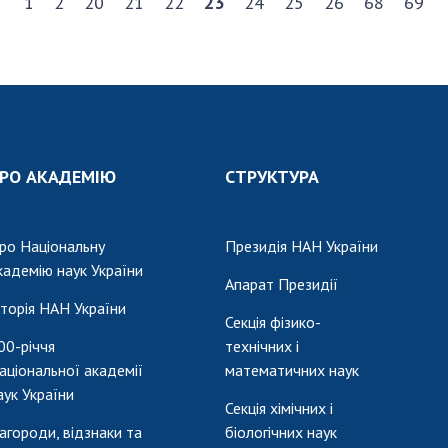
1
2
20
21
22
23
24
25
26
68
69
РО АКАДЕМІЮ
СТРУКТУРА
ро Національну
Президія НАН України
кадемію наук України
Апарат Президії
сторія НАН України
Секція фізико-
00-річчя
технічних і
аціональної академії
математичних наук
аук України
Секція хімічних і
агороди, відзнаки та
біологічних наук