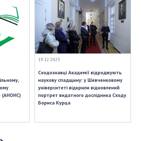
19.12.2025
Cходознавці Академії відроджують
ільному,
наукову спадщину: у Шевченковому
ному
університеті відкрили відновлений
» (АНОНС)
портрет видатного дослідника Сходу
Бориса Курца