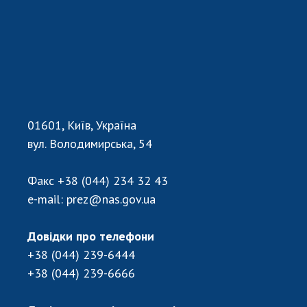
Відкрита наука в НАН України
Підготовка наукових кадрів
Робота з молоддю
МІЖНАРОДНЕ СПІВРОБІТНИЦТВО
01601, Київ, Україна
Членство в міжнародних організаціях
вул. Володимирська, 54
Міжнародні угоди
Міжнародні програми та конкурси
Факс
+38 (044) 234 32 43
ДОКУМЕНТИ
e-mail:
prez@nas.gov.ua
Нормативні акти НАН України
Довідки про телефони
Державний бюджет НАН України
+38 (044) 239-6444
Вибори до складу НАН України
+38 (044) 239-6666
Бланки документів