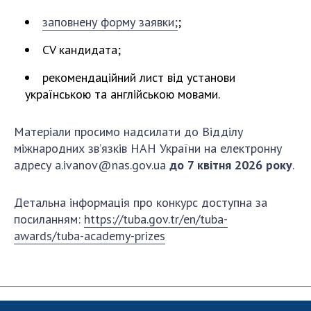
ДІЯЛЬНІСТЬ
заповнену форму заявки;
;
CV кандидата;
Засідання Президії НАН України
Сесії Загальних зборів НАН України
рекомендаційний лист від установи
Річні звіти НАН України
українською та англійською мовами.
Річні фінансові звіти НАН України
Матеріали просимо надсилати до Відділу
Наукові публікації та видавнича діяльність
міжнародних зв’язків НАН України на електронну
Охорона прав інтелектуальної власності та
адресу a.ivanov@nas.gov.ua
до 7 квітня 2026 року
.
трансфер технологій в наукових установах
Наукові об'єкти, що становлять національне
Детальна інформація про конкурс доступна за
надбання
посиланням:
https://tuba.gov.tr/en/tuba-
Центри колективного користування
awards/tuba-academy-prizes
науковими приладами НАН України
Оцінювання ефективності діяльності
наукових установ
Конкурси наукових досліджень НАН України