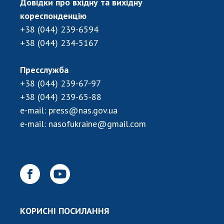
НОВИНИ
Довідки про вхідну та вихідну
кореспонденцію
ЗАСІДАННЯ ПРЕЗИДІЇ НАН УКРАЇНИ
+38 (044) 239-6594
+38 (044) 234-5167
НАУКОВІ ВИДАННЯ
МЕДІА ПРО НАС
Пресслужба
+38 (044) 239-67-97
АКАДЕМІЯ КОМЕНТУЄ
+38 (044) 239-65-88
КОНТАКТИ
e-mail:
press@nas.gov.ua
e-mail:
nasofukraine@gmail.com
ПРОФСПІЛКА НАН УКРАЇНИ
КАБІНЕТ
КОРИСНІ ПОСИЛАННЯ