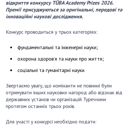
відкриття конкурсу TÜBA Academy Prizes 2026.
Премії присуджуються за оригінальні, передові та
СТРУКТУРА
інноваційні наукові дослідження.
Конкурс проводиться у трьох категоріях:
Президія НАН України
Апарат Президії
фундаментальні та інженерні науки;
Секція фізико-технічних і математичних
наук
охорона здоров’я та науки про життя;
Секція хімічних і біологічних наук
соціальні та гуманітарні науки.
Секція суспільних і гуманітарних наук
Установи при Президії
Звертаємо увагу, що номінанти не повинні були
Ради, комітети та комісії
отримувати інших наукових нагород або відзнак від
Наукові центри МОН та НАН України
державних установ чи організацій Туреччини
Громадські організації
протягом останніх трьох років.
Для участі у конкурсі необхідно подати: