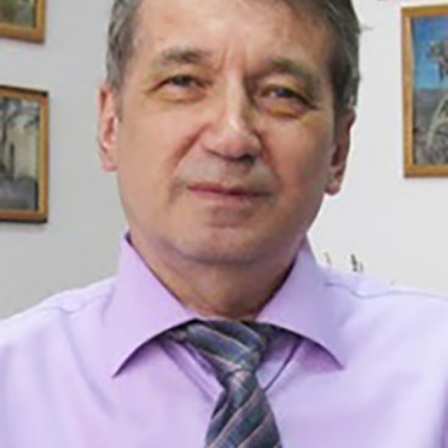
СТРУКТУРА
Президія НАН України
Апарат Президії
Секція фізико-технічних і математичних
наук
Секція хімічних і біологічних наук
Секція суспільних і гуманітарних наук
Установи при Президії
Ради, комітети та комісії
Наукові центри МОН та НАН України
Громадські організації