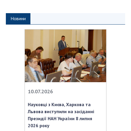
Відкрита наука в НАН України
Підготовка наукових кадрів
Робота з молоддю
Новини
МІЖНАРОДНЕ СПІВРОБІТНИЦТВО
Членство в міжнародних організаціях
Міжнародні угоди
Міжнародні програми та конкурси
ДОКУМЕНТИ
10.07.2026
Нормативні акти НАН України
Державний бюджет НАН України
Науковці з Києва, Харкова та
Вибори до складу НАН України
Львова виступили на засіданні
Президії НАН України 8 липня
Бланки документів
2026 року