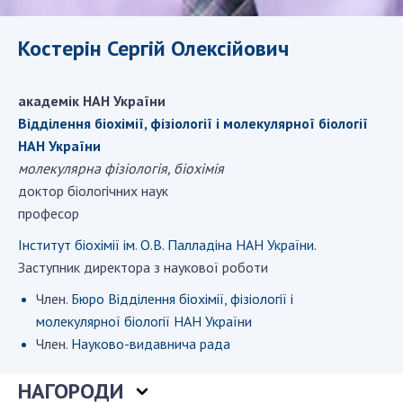
ДІЯЛЬНІСТЬ
Костерін Сергій Олексійович
Засідання Президії НАН України
Сесії Загальних зборів НАН України
академік НАН України
Річні звіти НАН України
Відділення біохімії, фізіології і молекулярної біології
Річні фінансові звіти НАН України
НАН України
молекулярна фізіологія, біохімія
Наукові публікації та видавнича діяльність
доктор біологічних наук
Охорона прав інтелектуальної власності та
професор
трансфер технологій в наукових установах
Наукові об'єкти, що становлять національне
Інститут біохімії ім. О.В. Палладіна НАН України.
надбання
Заступник директора з наукової роботи
Центри колективного користування
Член.
Бюро Відділення біохімії, фізіології і
науковими приладами НАН України
молекулярної біології НАН України
Оцінювання ефективності діяльності
Член.
Науково-видавнича рада
наукових установ
Конкурси наукових досліджень НАН України
НАГОРОДИ