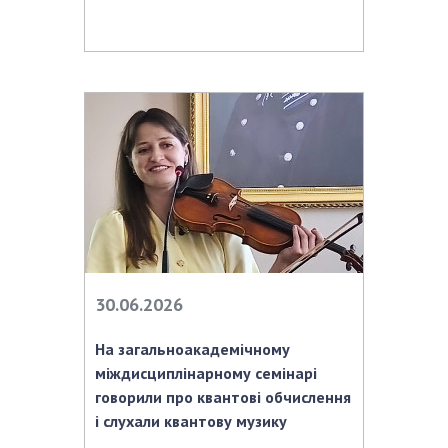
НОВИНИ
ЗАСІДАННЯ ПРЕЗИДІЇ НАН УКРАЇНИ
НАУКОВІ ВИДАННЯ
МЕДІА ПРО НАС
АКАДЕМІЯ КОМЕНТУЄ
КОНТАКТИ
ПРОФСПІЛКА НАН УКРАЇНИ
КАБІНЕТ
30.06.2026
На загальноакадемічному
міждисциплінарному семінарі
говорили про квантові обчислення
і слухали квантову музику