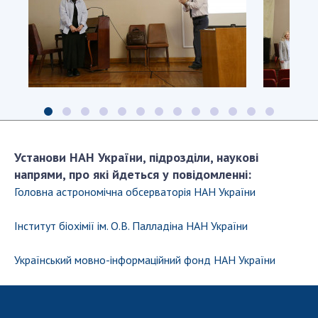
–
Широко
академік
НАН
України
Володимир
Широков
і
доктор
Оплески
Колективне
хімічних
для
фото
наук,
мисткині
учасників
професор
семінарсько
Василь
засідання
Пивоваренко
Установи НАН України, підрозділи, наукові
на
згадку
напрями, про які йдеться у повідомленні:
про
Головна астрономiчна обсерваторiя НАН України
захід
Інститут біохімії ім. О.В. Палладіна НАН України
Український мовно-iнформацiйний фонд НАН України