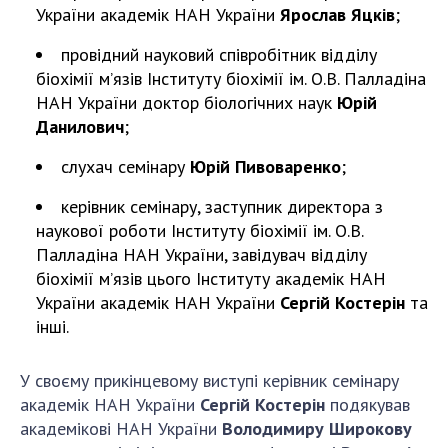
України академік НАН України
Ярослав Яцків
;
провідний науковий співробітник відділу
біохімії м’язів Інституту біохімії ім. О.В. Палладіна
НАН України доктор біологічних наук
Юрій
Данилович
;
слухач семінару
Юрій Пивоваренко
;
керівник семінару, заступник директора з
наукової роботи Інституту біохімії ім. О.В.
Палладіна НАН України, завідувач відділу
біохімії м’язів цього Інституту академік НАН
України академік НАН України
Сергій Костерін
та
інші.
У своєму прикінцевому виступі керівник семінару
академік НАН України
Сергій Костерін
подякував
академікові НАН України
Володимиру Широкову