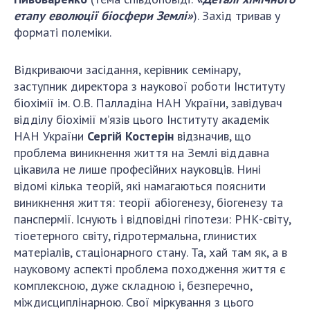
Відкрита наука в НАН України
етапу еволюції біосфери Землі»
). Захід тривав у
Підготовка наукових кадрів
форматі полеміки.
Робота з молоддю
Відкриваючи засідання, керівник семінару,
заступник директора з наукової роботи Інституту
МІЖНАРОДНЕ СПІВРОБІТНИЦТВО
біохімії ім. О.В. Палладіна НАН України, завідувач
відділу біохімії м’язів цього Інституту академік
Членство в міжнародних організаціях
НАН України
Сергій Костерін
відзначив, що
Міжнародні угоди
проблема виникнення життя на Землі віддавна
Міжнародні програми та конкурси
цікавила не лише професійних науковців. Нині
відомі кілька теорій, які намагаються пояснити
ДОКУМЕНТИ
виникнення життя: теорії абіогенезу, біогенезу та
панспермії. Існують і відповідні гіпотези: РНК-світу,
Нормативні акти НАН України
тіоетерного світу, гідротермальна, глинистих
Державний бюджет НАН України
матеріалів, стаціонарного стану. Та, хай там як, а в
Вибори до складу НАН України
науковому аспекті проблема походження життя є
Бланки документів
комплексною, дуже складною і, безперечно,
міждисциплінарною. Свої міркування з цього