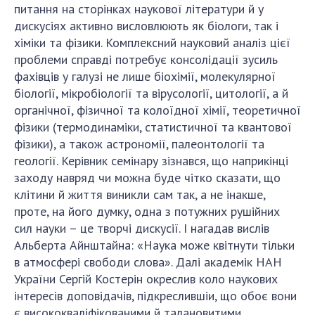
НОВИНИ
питання на сторінках наукової літератури й у
дискусіях активно висловлюють як біологи, так і
ЗАСІДАННЯ ПРЕЗИДІЇ НАН УКРАЇНИ
хіміки та фізики. Комплексний науковий аналіз цієї
проблеми справді потребує консолідації зусиль
НАУКОВІ ВИДАННЯ
фахівців у галузі не лише біохімії, молекулярної
МЕДІА ПРО НАС
біології, мікробіології та вірусології, цитології, а й
органічної, фізичної та колоїдної хімії, теоретичної
АКАДЕМІЯ КОМЕНТУЄ
фізики (термодинаміки, статистичної та квантової
фізики), а також астрономії, палеонтології та
КОНТАКТИ
геології. Керівник семінару зізнався, що наприкінці
заходу навряд чи можна буде чітко сказати, що
ПРОФСПІЛКА НАН УКРАЇНИ
клітини й життя виникли сам так, а не інакше,
КАБІНЕТ
проте, на його думку, одна з потужних рушійних
сил науки – це творчі дискусії. І нагадав вислів
Альберта Айнштайна: «Наука може квітнути тільки
в атмосфері свободи слова». Далі академік НАН
України Сергій Костерін окреслив коло наукових
інтересів доповідачів, підкреслившіи, що обоє вони
є висококваліфікованими й талановитими