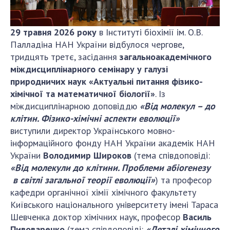
ДІЯЛЬНІСТЬ
29 травня 2026 року
в Інституті біохімії ім. О.В.
Засідання Президії НАН України
Палладіна НАН України відбулося чергове,
Сесії Загальних зборів НАН України
тридцять третє, засідання
загальноакадемічного
міждисциплінарного семінару у галузі
Річні звіти НАН України
природничих наук «Актуальні питання фізико-
Річні фінансові звіти НАН України
хімічної та математичної біології»
. Із
Наукові публікації та видавнича діяльність
міждисциплінарною доповіддю
«Від молекул – до
Охорона прав інтелектуальної власності та
клітин. Фізико-хімічні аспекти еволюції»
трансфер технологій в наукових установах
виступили директор Українського мовно-
Наукові об'єкти, що становлять національне
інформаційного фонду НАН України академік НАН
надбання
України
Володимир Широков
(тема співдоповіді:
Центри колективного користування
«Від молекули до клітини. Проблеми абіогенезу
науковими приладами НАН України
в світлі загальної теорії еволюції»
) та професор
кафедри органічної хімії хімічного факультету
Оцінювання ефективності діяльності
Київського національного університету імені Тараса
наукових установ
Шевченка доктор хімічних наук, професор
Василь
Конкурси наукових досліджень НАН України
Пивоваренко
(тема співдоповіді:
«Деталі хімічного