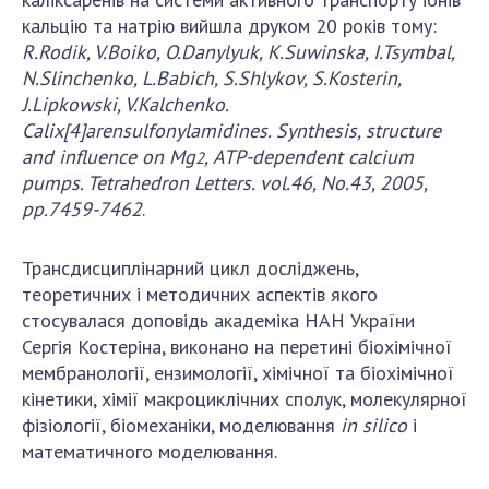
кальцію та натрію вийшла друком 20 років тому:
R.Rodik, V.Boiko, O.Danylyuk, K.Suwinska, I.Tsymbal,
N.Slinchenko, L.Babich, S.Shlykov, S.Kosterin,
J.Lipkowski, V.Kalchenko.
Calix[4]arensulfonylamidines. Synthesis, structure
and influence on Mg
, АТР-dependent calcium
2
pumps. Tetrahedron Letters. vol.46, No.43, 2005,
pp.7459-7462
.
Трансдисциплінарний цикл досліджень,
теоретичних і методичних аспектів якого
стосувалася доповідь академіка НАН України
Сергія Костеріна, виконано на перетині біохімічної
мембранології, ензимології, хімічної та біохімічної
кінетики, хімії макроциклічних сполук, молекулярної
фізіології, біомеханіки, моделювання
in silico
і
математичного моделювання.