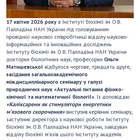
ДІЯЛЬНІСТЬ
17 квітня 2026 року
в Інституті біохімії ім. О.В.
Засідання Президії НАН України
Палладіна НАН України під головуванням
Сесії Загальних зборів НАН України
провідної наукової співробітниці відділу науково-
Річні звіти НАН України
інформаційних та інноваційних досліджень
Річні фінансові звіти НАН України
Інституту біохімії ім. О.В. Палладіна НАН України
докторки біологічних наук, професорки
Ольги
Наукові публікації та видавнича діяльність
Матишевської
відбулося чергове, тридцять друге,
Охорона прав інтелектуальної власності та
засідання загальноакадемічного
трансфер технологій в наукових установах
міждисциплінарного семінару у галузі
Наукові об'єкти, що становлять національне
природничих наук «Актуальні питання фізико-
надбання
хімічної та математичної біології»
. Із доповіддю
Центри колективного користування
«Каліксарени як стимулятори енергетики
науковими приладами НАН України
м’язового скорочення»
виступив керівник семінару,
Оцінювання ефективності діяльності
заступник директора з наукової роботи Інституту
наукових установ
біохімії ім. О.В. Палладіна НАН України, завідувач
Конкурси наукових досліджень НАН України
відділу біохімії м’язів цього Інституту академік