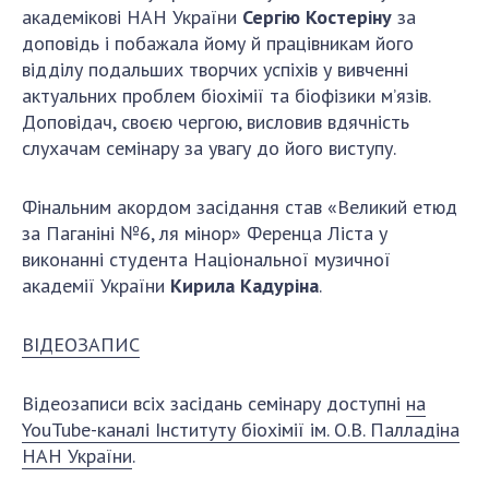
академікові НАН України
Сергію Костеріну
за
доповідь і побажала йому й працівникам його
відділу подальших творчих успіхів у вивченні
актуальних проблем біохімії та біофізики м’язів.
Доповідач, своєю чергою, висловив вдячність
слухачам семінару за увагу до його виступу.
Фінальним акордом засідання став «Великий етюд
за Паганіні №6, ля мінор» Ференца Ліста у
виконанні студента Національної музичної
академії України
Кирила Кадуріна
.
ВІДЕОЗАПИС
Відеозаписи всіх засідань семінару доступні
на
YouTube-каналі Інституту біохімії ім. О.В. Палладіна
НАН України
.