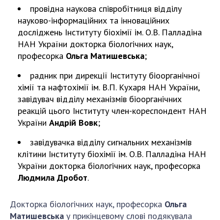
провідна наукова співробітниця відділу
науково-інформаційних та інноваційних
досліджень Інституту біохімії ім. О.В. Палладіна
НАН України докторка біологічних наук,
професорка
Ольга Матишевська
;
радник при дирекції Інституту біоорганічної
хімії та нафтохімії ім. В.П. Кухаря НАН України,
завідувач відділу механізмів біоорганічних
реакцій цього Інституту член-кореспондент НАН
України
Андрій Вовк
;
завідувачка відділу сигнальних механізмів
клітини Інституту біохімії ім. О.В. Палладіна НАН
України докторка біологічних наук, професорка
Людмила Дробот
.
Докторка біологічних наук, професорка
Ольга
Матишевська
у прикінцевому слові подякувала