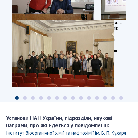
Докторка
Доповідає
біологічних
академік
наук,
НАН
професорка
України
Ольга
Сергій
Матишевська
Костерін
відкриває
семінарське
засідання
Спільне
фото
учасників
семінару
на
Установи НАН України, підрозділи, наукові
згадку
про
напрями, про які йдеться у повідомленні:
це
Інститут біоорганічної хімії та нафтохімії ім. В. П. Кухаря
засідання