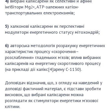
4)
вибрані каліксарени як селективні й афінні
інгібітори Mg
, ATP-залежних катіон-
2+
транспортувальних електроензимів;
5)
халконові каліксарени як перспективні
модулятори енергетичного статусу мітохондрій;
6)
авторська методологія розрахунку енергетичних
характеристик процесу «скорочення–
розслаблення» гладеньких м’язів; вплив вибраних
каліксаренів на енергетику скоротливого процесу
(на прикладі дії калікс[4]арену С-1130).
Доповідач відзначив, що, з огляду на наведений у
доповіді фактичний матеріал, є підстави зробити
висновок, що вибрані каліксарени можна
розглядати як стимулятори енергетики м’язової
клітини.