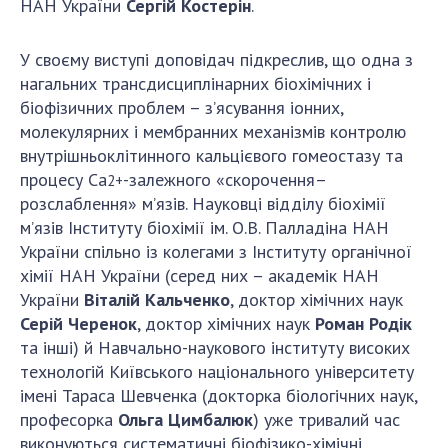
НАН України
Сергій Костерін
.
Відкрита наука в НАН України
Підготовка наукових кадрів
У своєму виступі доповідач підкреслив, що одна з
Робота з молоддю
нагальних трансдисциплінарних біохімічних і
біофізичних проблем – з’ясування іонних,
молекулярних і мембранних механізмів контролю
МІЖНАРОДНЕ СПІВРОБІТНИЦТВО
внутрішньоклітинного кальцієвого гомеостазу та
процесу Са
-залежного «скорочення–
2+
Членство в міжнародних організаціях
розслаблення» м’язів. Науковці відділу біохімії
Міжнародні угоди
м’язів Інституту біохімії ім. О.В. Палладіна НАН
Міжнародні програми та конкурси
України спільно із колегами з Інституту органічної
хімії НАН України (серед них – академік НАН
ДОКУМЕНТИ
України
Віталій Кальченко
, доктор хімічних наук
Серій Черенок
, доктор хімічних наук
Роман Родік
Нормативні акти НАН України
та інші) й Навчально-наукового інституту високих
Державний бюджет НАН України
технологій Київського національного університету
Вибори до складу НАН України
імені Тараса Шевченка (докторка біологічних наук,
Бланки документів
професорка
Ольга Цимбалюк
) уже тривалий час
виконуються систематичні біофізико-хімічні