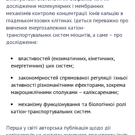
НОВИНИ
дослідження молекулярних і мембранних
механізмів контролю концентрації іонів кальцію в
ЗАСІДАННЯ ПРЕЗИДІЇ НАН УКРАЇНИ
гладеньком’язових клітинах. Ідеться переважно про
НАУКОВІ ВИДАННЯ
вивчення енергозалежних катіон-
транспортувальних систем міоцитів, а саме – про
МЕДІА ПРО НАС
дослідження:
АКАДЕМІЯ КОМЕНТУЄ
властивостей (ензиматичних, кінетичних,
КОНТАКТИ
енергетичних) цих систем;
ПРОФСПІЛКА НАН УКРАЇНИ
закономірностей спрямованої регуляції їхньої
активності різноманітними ефекторами, зокрема
КАБІНЕТ
макроциклічними сполуками – каліксаренами;
механізму функціонування та біологічної ролі
катіон-транспортувальних систем.
Перша у світі авторська публікація щодо дії
каліксаренів на системи активного транспорту іонів