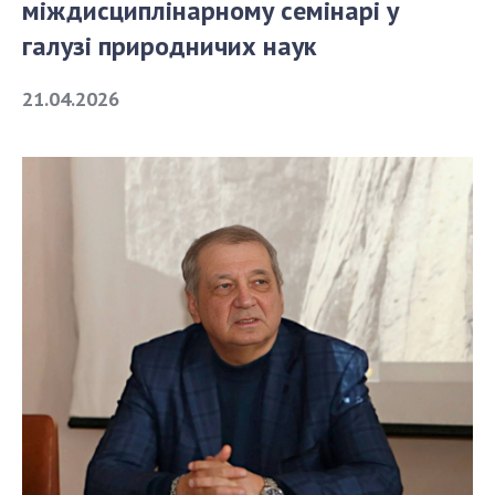
міждисциплінарному семінарі у
галузі природничих наук
СТРУКТУРА
21.04.2026
Президія НАН України
Апарат Президії
Секція фізико-технічних і математичних
наук
Секція хімічних і біологічних наук
Секція суспільних і гуманітарних наук
Установи при Президії
Ради, комітети та комісії
Наукові центри МОН та НАН України
Громадські організації