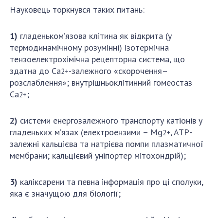
Науковець торкнувся таких питань:
1)
гладеньком’язова клітина як відкрита (у
термодинамічному розумінні) ізотермічна
тензоелектрохімічна рецепторна система, що
здатна до Са
-залежного «скорочення–
2+
розслаблення»; внутрішньоклітинний гомеостаз
Са
;
2+
2)
системи енергозалежного транспорту катіонів у
гладеньких м’язах (електроензими – Mg
, ATP-
2+
залежні кальцієва та натрієва помпи плазматичної
мембрани; кальцієвий уніпортер мітохондрій);
3)
каліксарени та певна інформація про ці сполуки,
яка є значущою для біології;