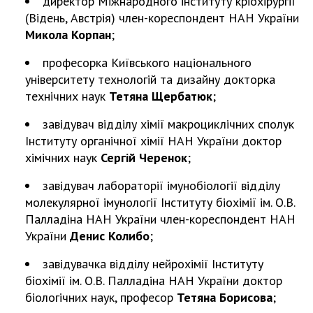
директор Міжнародного інституту кріохірургії
(Відень, Австрія) член-кореспондент НАН України
Микола Корпан
;
професорка Київського національного
університету технологій та дизайну докторка
технічних наук
Тетяна Щербатюк
;
завідувач відділу хімії макроциклічних сполук
Інституту органічної хімії НАН України доктор
хімічних наук
Сергій Черенок
;
завідувач лабораторії імунобіології відділу
молекулярної імунології Інституту біохімії ім. О.В.
Палладіна НАН України член-кореспондент НАН
України
Денис Колибо
;
завідувачка відділу нейрохімії Інституту
біохімії ім. О.В. Палладіна НАН України доктор
біологічних наук, професор
Тетяна Борисова
;