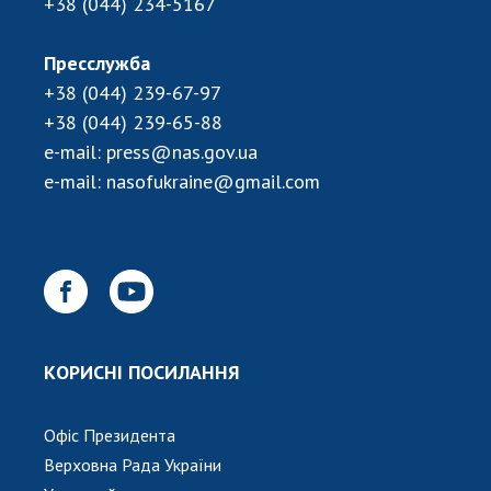
НОВИНИ
+38 (044) 234-5167
ЗАСІДАННЯ ПРЕЗИДІЇ НАН УКРАЇНИ
Пресслужба
+38 (044) 239-67-97
НАУКОВІ ВИДАННЯ
+38 (044) 239-65-88
МЕДІА ПРО НАС
e-mail:
press@nas.gov.ua
e-mail:
nasofukraine@gmail.com
АКАДЕМІЯ КОМЕНТУЄ
КОНТАКТИ
ПРОФСПІЛКА НАН УКРАЇНИ
КАБІНЕТ
КОРИСНІ ПОСИЛАННЯ
Офіс Президента
Верховна Рада України