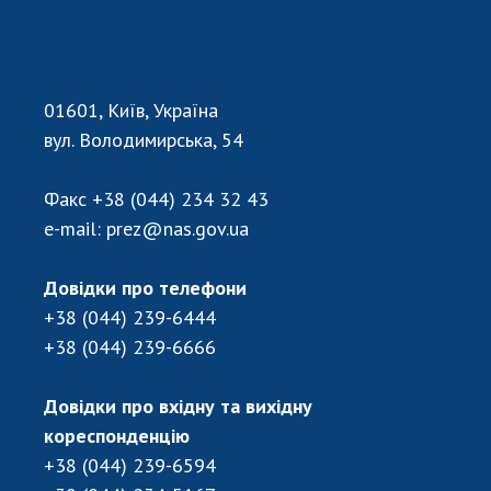
Відкрита наука в НАН України
Підготовка наукових кадрів
Робота з молоддю
01601, Київ, Україна
вул. Володимирська, 54
МІЖНАРОДНЕ СПІВРОБІТНИЦТВО
Факс
+38 (044) 234 32 43
Членство в міжнародних організаціях
e-mail:
prez@nas.gov.ua
Міжнародні угоди
Міжнародні програми та конкурси
Довідки про телефони
ДОКУМЕНТИ
+38 (044) 239-6444
+38 (044) 239-6666
Нормативні акти НАН України
Державний бюджет НАН України
Довідки про вхідну та вихідну
Вибори до складу НАН України
кореспонденцію
Бланки документів
+38 (044) 239-6594