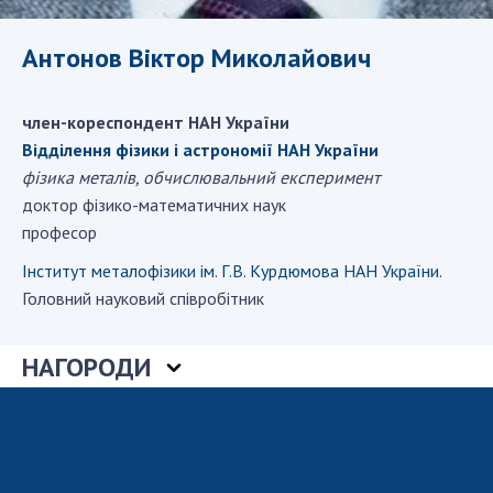
ДІЯЛЬНІСТЬ
Антонов Віктор Миколайович
Засідання Президії НАН України
Сесії Загальних зборів НАН України
член-кореспондент НАН України
Річні звіти НАН України
Відділення фiзики і астрономiї НАН України
фізика металів, обчислювальний експеримент
Річні фінансові звіти НАН України
доктор фізико-математичних наук
Наукові публікації та видавнича діяльність
професор
Охорона прав інтелектуальної власності та
трансфер технологій в наукових установах
Інститут металофізики ім. Г.В. Курдюмова НАН України.
Наукові об'єкти, що становлять національне
Головний науковий співробітник
надбання
Центри колективного користування
НАГОРОДИ
науковими приладами НАН України
Оцінювання ефективності діяльності
наукових установ
Конкурси наукових досліджень НАН України