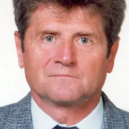
СТРУКТУРА
Президія НАН України
Апарат Президії
Секція фізико-технічних і математичних
наук
Секція хімічних і біологічних наук
Секція суспільних і гуманітарних наук
Установи при Президії
Ради, комітети та комісії
Наукові центри МОН та НАН України
Громадські організації