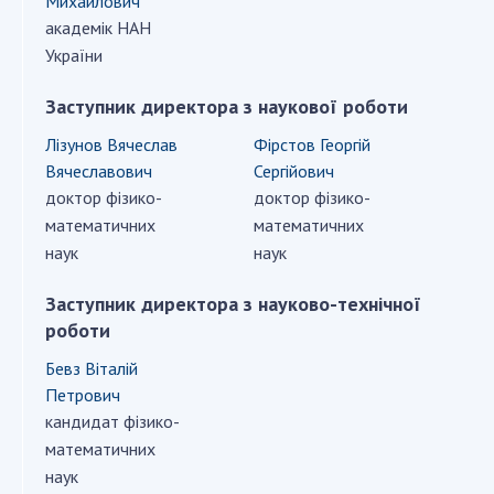
Михайлович
ДІЯЛЬНІСТЬ
академік НАН
України
Засідання Президії НАН України
Заступник директора з наукової роботи
Сесії Загальних зборів НАН України
Лізунов Вячеслав
Фірстов Георгій
Річні звіти НАН України
Вячеславович
Сергійович
Річні фінансові звіти НАН України
доктор фізико-
доктор фізико-
Наукові публікації та видавнича діяльність
математичних
математичних
Охорона прав інтелектуальної власності та
наук
наук
трансфер технологій в наукових установах
Наукові об'єкти, що становлять національне
Заступник директора з науково-технічної
надбання
роботи
Центри колективного користування
Бевз Віталій
науковими приладами НАН України
Петрович
Оцінювання ефективності діяльності
кандидат фізико-
наукових установ
математичних
Конкурси наукових досліджень НАН України
наук