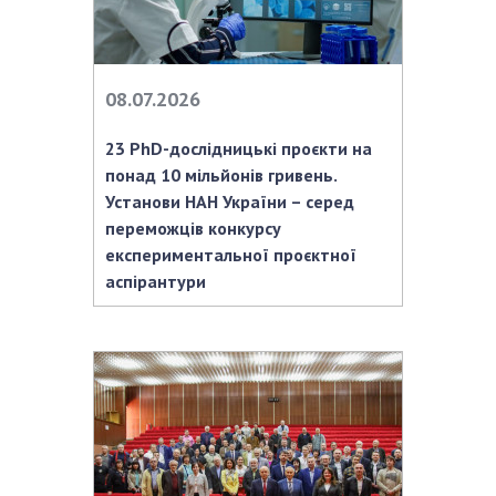
НОВИНИ
ЗАСІДАННЯ ПРЕЗИДІЇ НАН УКРАЇНИ
НАУКОВІ ВИДАННЯ
08.07.2026
МЕДІА ПРО НАС
23 PhD-дослідницькі проєкти на
понад 10 мільйонів гривень.
АКАДЕМІЯ КОМЕНТУЄ
Установи НАН України – серед
переможців конкурсу
КОНТАКТИ
експериментальної проєктної
ПРОФСПІЛКА НАН УКРАЇНИ
аспірантури
КАБІНЕТ