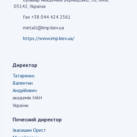
03142, Україна
fax +38 044 424 2561
СТРУКТУРА
metall@imp.kiev.ua
Президія НАН України
https://www.imp.kiev.ua/
Апарат Президії
Секція фізико-технічних і математичних
наук
Директор
Секція хімічних і біологічних наук
Татаренко
Секція суспільних і гуманітарних наук
Валентин
Установи при Президії
Андрійович
Ради, комітети та комісії
академік НАН
Наукові центри МОН та НАН України
України
Громадські організації
Почесний директор
Івасишин Орест