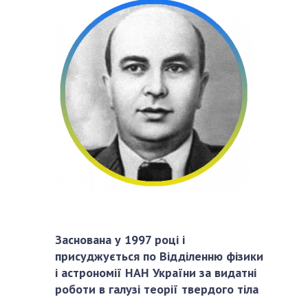
СТРУКТУРА
Президія НАН України
Апарат Президії
Секція фізико-технічних і математичних
наук
Секція хімічних і біологічних наук
Секція суспільних і гуманітарних наук
Установи при Президії
Ради, комітети та комісії
Наукові центри МОН та НАН України
Заснована у 1997 році і
Громадські організації
присуджується по Відділенню фізики
і астрономії НАН України за видатні
роботи в галузі теорії твердого тіла