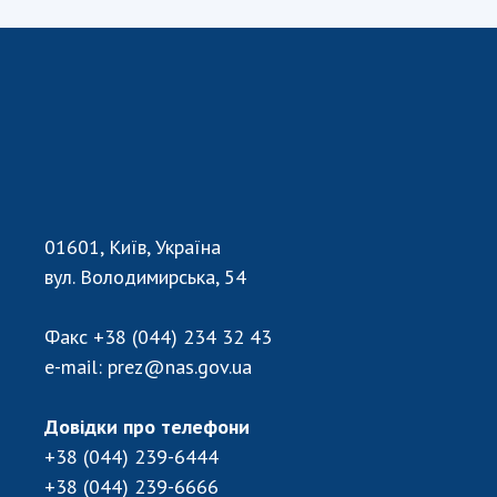
НОВИНИ
ЗАСІДАННЯ ПРЕЗИДІЇ НАН УКРАЇНИ
НАУКОВІ ВИДАННЯ
МЕДІА ПРО НАС
АКАДЕМІЯ КОМЕНТУЄ
КОНТАКТИ
01601, Київ, Україна
вул. Володимирська, 54
ПРОФСПІЛКА НАН УКРАЇНИ
КАБІНЕТ
Факс
+38 (044) 234 32 43
e-mail:
prez@nas.gov.ua
Довідки про телефони
+38 (044) 239-6444
+38 (044) 239-6666