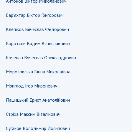
Антонов Віктор Миколайович
Відкрита наука в НАН України
Підготовка наукових кадрів
Бар'яхтар Віктор Григорович
Робота з молоддю
Клепіков Вячеслав Федорович
МІЖНАРОДНЕ СПІВРОБІТНИЦТВО
Коротєєв Вадим Вячеславович
Членство в міжнародних організаціях
Кочелап Вячеслав Олександрович
Міжнародні угоди
Міжнародні програми та конкурси
Морозовська Ганна Миколаївна
ДОКУМЕНТИ
Мриглод Ігор Миронович
Нормативні акти НАН України
Пашицький Ернст Анатолійович
Державний бюджет НАН України
Вибори до складу НАН України
Стріха Максим Віталійович
Бланки документів
Сугаков Володимир Йосипович