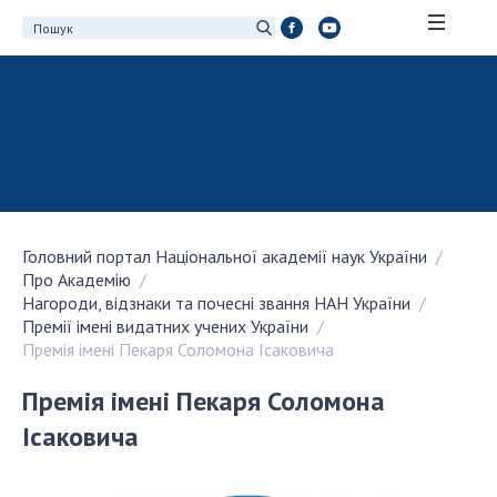
ПРО АКАДЕМІЮ
Про Національну академію наук України
Історія НАН України
100-річчя Національної академії наук
України
Головний портал Національної академії наук України
Нагороди, відзнаки та почесні звання НАН
Про Академію
України
Нагороди, відзнаки та почесні звання НАН України
Персональний склад
Премії імені видатних учених України
Премія імені Пекаря Соломона Ісаковича
Благодійний фонд імені Бориса Патона
Віртуальний тур у НАН України
Премія імені Пекаря Соломона
Концепція розвитку Національної академії
Ісаковича
наук України
Книга пам'яті