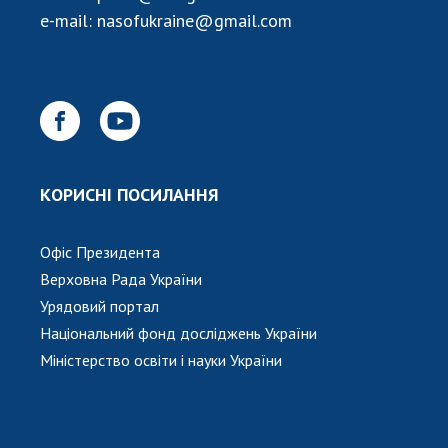
НОВИНИ
e-mail:
nasofukraine@gmail.com
ЗАСІДАННЯ ПРЕЗИДІЇ НАН УКРАЇНИ
НАУКОВІ ВИДАННЯ
МЕДІА ПРО НАС
АКАДЕМІЯ КОМЕНТУЄ
КОРИСНІ ПОСИЛАННЯ
КОНТАКТИ
Офіс Президента
ПРОФСПІЛКА НАН УКРАЇНИ
Верховна Рада України
КАБІНЕТ
Урядовий портал
Національний фонд досліджень України
Міністерство освіти і науки України