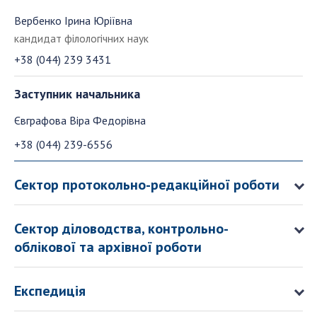
Вербенко Ірина Юріївна
кандидат філологічних наук
СТРУКТУРА
+38 (044) 239 3431
Президія НАН України
Заступник начальника
Апарат Президії
Секція фізико-технічних і математичних
Євграфова Віра Федорівна
наук
+38 (044) 239-6556
Секція хімічних і біологічних наук
Секція суспільних і гуманітарних наук
Сектор протокольно-редакційної роботи
Установи при Президії
Ради, комітети та комісії
Сектор діловодства, контрольно-
Наукові центри МОН та НАН України
облікової та архівної роботи
Громадські організації
Експедиція