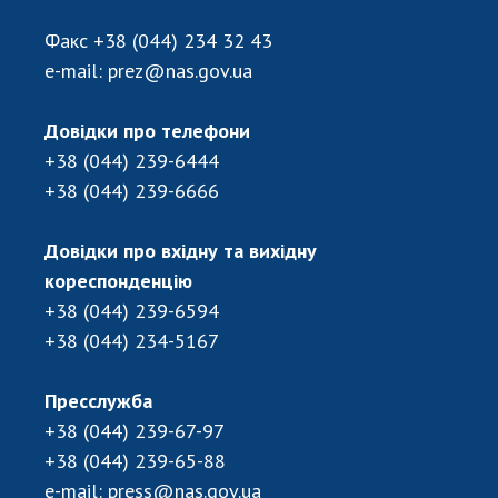
Відкрита наука в НАН України
Підготовка наукових кадрів
Факс
+38 (044) 234 32 43
Робота з молоддю
e-mail:
prez@nas.gov.ua
Довідки про телефони
МІЖНАРОДНЕ СПІВРОБІТНИЦТВО
+38 (044) 239-6444
+38 (044) 239-6666
Членство в міжнародних організаціях
Міжнародні угоди
Довідки про вхідну та вихідну
Міжнародні програми та конкурси
кореспонденцію
+38 (044) 239-6594
ДОКУМЕНТИ
+38 (044) 234-5167
Нормативні акти НАН України
Державний бюджет НАН України
Пресслужба
Вибори до складу НАН України
+38 (044) 239-67-97
Бланки документів
+38 (044) 239-65-88
e-mail:
press@nas.gov.ua