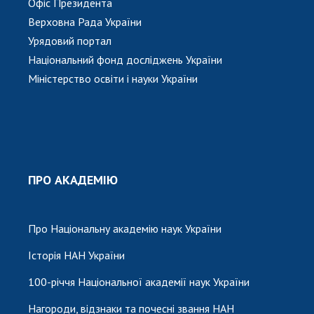
НОВИНИ
Офіс Президента
Верховна Рада України
ЗАСІДАННЯ ПРЕЗИДІЇ НАН УКРАЇНИ
Урядовий портал
Національний фонд досліджень України
НАУКОВІ ВИДАННЯ
Міністерство освіти і науки України
МЕДІА ПРО НАС
АКАДЕМІЯ КОМЕНТУЄ
КОНТАКТИ
ПРОФСПІЛКА НАН УКРАЇНИ
ПРО АКАДЕМІЮ
КАБІНЕТ
Про Національну академію наук України
Історія НАН України
100-річчя Національної академії наук України
Нагороди, відзнаки та почесні звання НАН