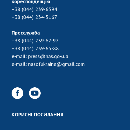
кореспонденцію
Відкрита наука в НАН України
+38 (044) 239-6594
Підготовка наукових кадрів
+38 (044) 234-5167
Робота з молоддю
Пресслужба
+38 (044) 239-67-97
МІЖНАРОДНЕ СПІВРОБІТНИЦТВО
+38 (044) 239-65-88
Членство в міжнародних організаціях
e-mail:
press@nas.gov.ua
Міжнародні угоди
e-mail:
nasofukraine@gmail.com
Міжнародні програми та конкурси
ДОКУМЕНТИ
Нормативні акти НАН України
Державний бюджет НАН України
Вибори до складу НАН України
КОРИСНІ ПОСИЛАННЯ
Бланки документів