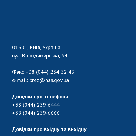
ДІЯЛЬНІСТЬ
Засідання Президії НАН України
Сесії Загальних зборів НАН України
Річні звіти НАН України
01601, Київ, Україна
Річні фінансові звіти НАН України
вул. Володимирська, 54
Наукові публікації та видавнича діяльність
Охорона прав інтелектуальної власності та
Факс
+38 (044) 234 32 43
трансфер технологій в наукових установах
e-mail:
prez@nas.gov.ua
Наукові об'єкти, що становлять національне
надбання
Довідки про телефони
Центри колективного користування
+38 (044) 239-6444
науковими приладами НАН України
+38 (044) 239-6666
Оцінювання ефективності діяльності
наукових установ
Довідки про вхідну та вихідну
Конкурси наукових досліджень НАН України