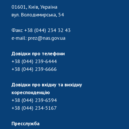
Відкрита наука в НАН України
01601, Київ, Україна
Підготовка наукових кадрів
вул. Володимирська, 54
Робота з молоддю
Факс
+38 (044) 234 32 43
e-mail:
prez@nas.gov.ua
МІЖНАРОДНЕ СПІВРОБІТНИЦТВО
Членство в міжнародних організаціях
Довідки про телефони
+38 (044) 239-6444
Міжнародні угоди
+38 (044) 239-6666
Міжнародні програми та конкурси
ДОКУМЕНТИ
Довідки про вхідну та вихідну
кореспонденцію
Нормативні акти НАН України
+38 (044) 239-6594
Державний бюджет НАН України
+38 (044) 234-5167
Вибори до складу НАН України
Бланки документів
Пресслужба