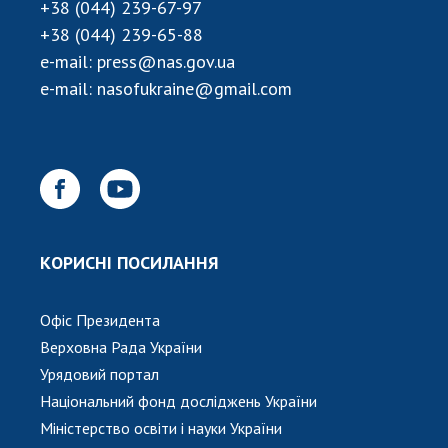
НОВИНИ
+38 (044) 239-67-97
+38 (044) 239-65-88
ЗАСІДАННЯ ПРЕЗИДІЇ НАН УКРАЇНИ
e-mail:
press@nas.gov.ua
НАУКОВІ ВИДАННЯ
e-mail:
nasofukraine@gmail.com
МЕДІА ПРО НАС
АКАДЕМІЯ КОМЕНТУЄ
КОНТАКТИ
ПРОФСПІЛКА НАН УКРАЇНИ
КОРИСНІ ПОСИЛАННЯ
КАБІНЕТ
Офіс Президента
Верховна Рада України
Урядовий портал
Національний фонд досліджень України
Міністерство освіти і науки України