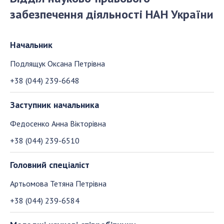
забезпечення діяльності НАН України
СТРУКТУРА
Начальник
Президія НАН України
Подлящук Оксана Петрівна
Апарат Президії
+38 (044) 239-6648
Секція фізико-технічних і математичних
наук
Заступник начальника
Секція хімічних і біологічних наук
Федосенко Анна Вікторівна
Секція суспільних і гуманітарних наук
Установи при Президії
+38 (044) 239-6510
Ради, комітети та комісії
Головний спеціаліст
Наукові центри МОН та НАН України
Громадські організації
Артьомова Тетяна Петрівна
+38 (044) 239-6584