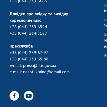
+38 (044) 239-6666
Б
і
Довідки про вхідну та вихідну
кореспонденцію
В
У
+38 (044) 239-6594
+38 (044) 234-5167
К
Н
Пресслужба
н
+38 (044) 239-67-97
К
+38 (044) 239-65-88
e-mail:
press@nas.gov.ua
e-mail:
nasofukraine@gmail.com