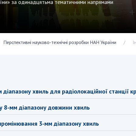
аїни» за одинадцятьма тематичними напрямами
Наукові об'єкт
ьний склад
наук
національне н
ний фонд
Установи при
Центри колект
риса Патона
Президії
користування 
ний тур у
Ради, комітети
приладами НАН
їни
та комісії
Оцінювання еф
Перспективні науково-технічні розробки НАН України
І
я розвитку
Наукові центри
діяльності нау
ьної
МОН та НАН
Конкурси наук
 наук
України
НАН України
Громадські
Відкрита наука
'яті
організації
Підготовка нау
Робота з мол
діапазону хвиль для радіолокаційної станції кр
у 8-мм діапазону довжини хвиль
ромінювання 3-мм діапазону хвиль