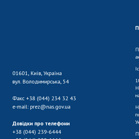
П
П
а
І
01601, Київ, Україна
1
вул. Володимирська, 54
Н
н
Факс
+38 (044) 234 32 43
e-mail:
prez@nas.gov.ua
Н
п
У
Довідки про телефони
+38 (044) 239-6444
П