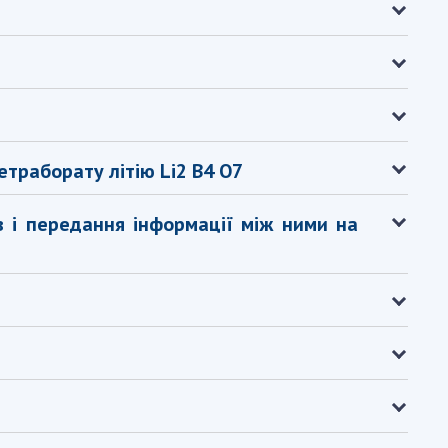
АКАДЕМІЯ
КОМЕНТУЄ
КОНТАКТИ
ПРОФСПІЛКА НАН
УКРАЇНИ
траборату літію Li2 B4 O7
КАБІНЕТ
в і передання інформації між ними на