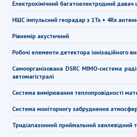
Електрохімічний багатоелектродний давач 
НШС імпульсний георадар з 1Tx + 4Rx анте
Рівнемір акустичний
Робочі елементи детектора іонізаційного в
Самоорганізована DSRC MIMO-система раді
автомагістралі
Система вимірювання теплопровідності мате
Система моніторингу забруднення атмосфер
Тридіапазонний приймальний хвилевідний т