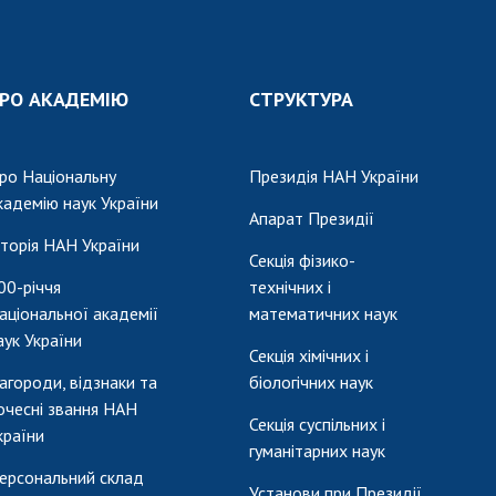
РО АКАДЕМІЮ
СТРУКТУРА
ро Національну
Президія НАН України
кадемію наук України
Апарат Президії
сторія НАН України
Секція фізико-
00-річчя
технічних і
аціональної академії
математичних наук
аук України
Секція хімічних і
агороди, відзнаки та
біологічних наук
очесні звання НАН
Секція суспільних і
країни
гуманітарних наук
ерсональний склад
Установи при Президії