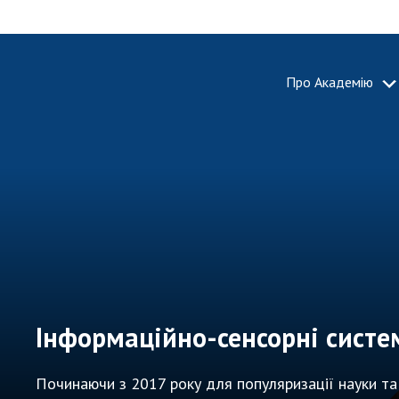
Про Академію
ПРО АКА
Про Наці
академію
України
Історія 
100-річч
Націонал
академії
України
Інформаційно-сенсорні систе
Нагороди
та почесн
Починаючи з 2017 року для популяризації науки та н
НАН Укра