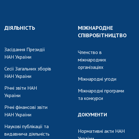
ДІЯЛЬНІСТЬ
МІЖНАРОДНЕ
СПІВРОБІТНИЦТВО
Засідання Президії
Членство в
НАН України
міжнародних
організаціях
Сесії Загальних зборів
НАН України
Міжнародні угоди
Річні звіти НАН
Міжнародні програми
України
та конкурси
Річні фінансові звіти
НАН України
ДОКУМЕНТИ
Наукові публікації та
Нормативні акти НАН
видавнича діяльність
України