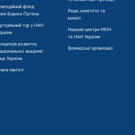
лагодійний фонд
Ради, комітети та
мені Бориса Патона
комісії
іртуальний тур у НАН
Наукові центри МОН
країни
та НАН України
онцепція розвитку
Громадські організації
аціональної академії
аук України
нига пам'яті