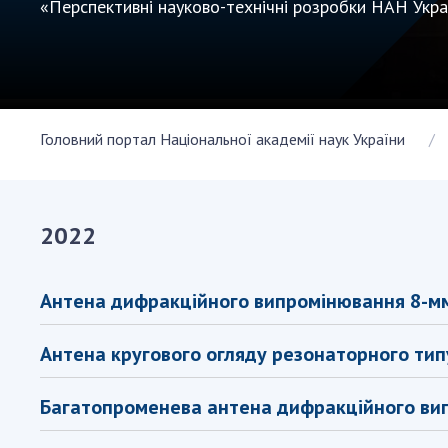
«Перспективні науково-технічні розробки НАН Укр
Персонал
Благодій
імені Бо
Віртуаль
НАН Укра
Головний портал Національної академії наук України
Концепці
Націонал
академії
України
2022
Книга пам
Антена дифракційного випромінювання 8-мм 
Антена кругового огляду резонаторного тип
Багатопроменева антена дифракційного вип