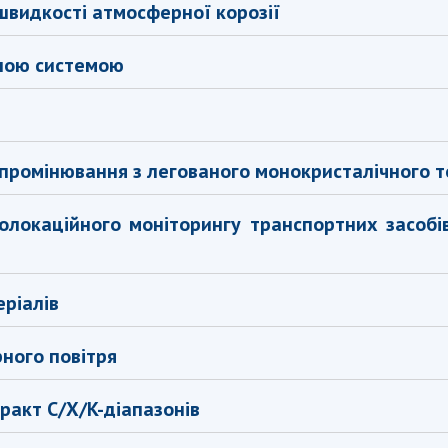
швидкості атмосферної корозії
нною системою
ипромінювання з легованого монокристалічного те
олокаційного моніторингу транспортних засобі
ріалів
ного повітря
ракт С/Х/K-діапазонів