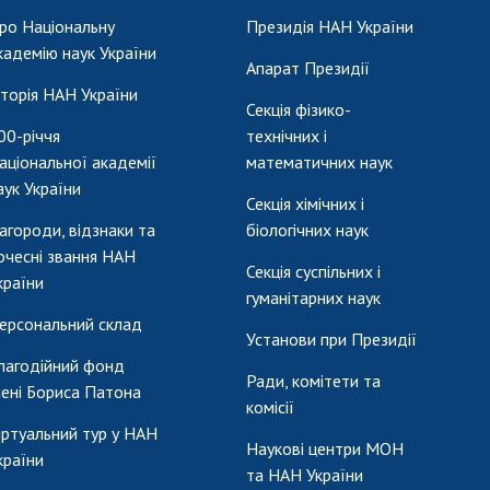
ро Національну
Президія НАН України
кадемію наук України
Апарат Президії
сторія НАН України
Секція фізико-
00-річчя
технічних і
аціональної академії
математичних наук
аук України
Секція хімічних і
агороди, відзнаки та
біологічних наук
очесні звання НАН
Секція суспільних і
країни
гуманітарних наук
ерсональний склад
Установи при Президії
лагодійний фонд
Ради, комітети та
мені Бориса Патона
комісії
іртуальний тур у НАН
Наукові центри МОН
країни
та НАН України