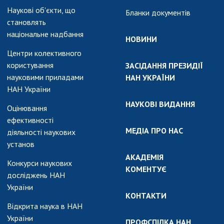
Наукові об'єкти, що
Бланки документів
становлять
національне надбання
НОВИНИ
Центри колективного
користування
ЗАСІДАННЯ ПРЕЗИДІЇ
науковими приладами
НАН УКРАЇНИ
НАН України
НАУКОВІ ВИДАННЯ
Оцінювання
ефективності
МЕДІА ПРО НАС
діяльності наукових
установ
АКАДЕМІЯ
Конкурси наукових
КОМЕНТУЄ
досліджень НАН
України
КОНТАКТИ
Відкрита наука в НАН
України
ПРОФСПІЛКА НАН