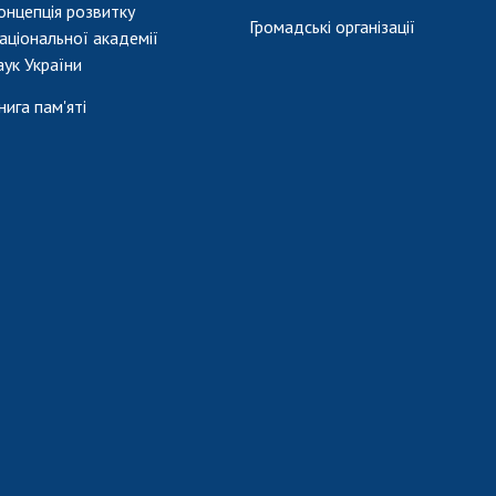
онцепція розвитку
Громадські організації
аціональної академії
аук України
нига пам'яті