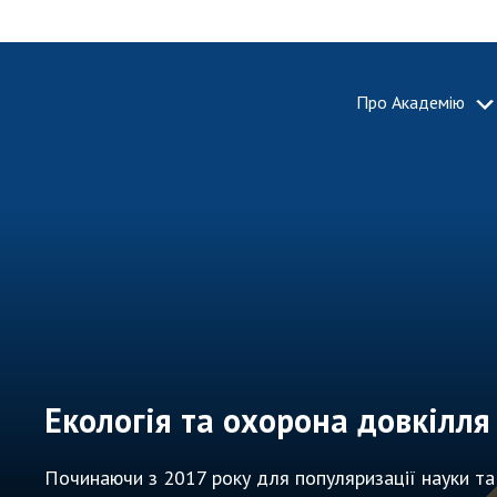
Про Академію
ПРО АКА
Про Наці
академію
України
Історія 
100-річч
Націонал
академії
України
Екологія та охорона довкілля
Нагороди
та почесн
Починаючи з 2017 року для популяризації науки та н
НАН Укра