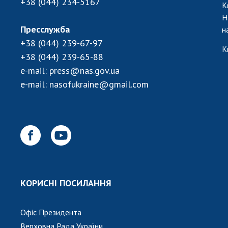
+38 (044) 234-5167
К
Н
Пресслужба
н
+38 (044) 239-67-97
К
+38 (044) 239-65-88
e-mail:
press@nas.gov.ua
e-mail:
nasofukraine@gmail.com
КОРИСНІ ПОСИЛАННЯ
Офіс Президента
Верховна Рада України