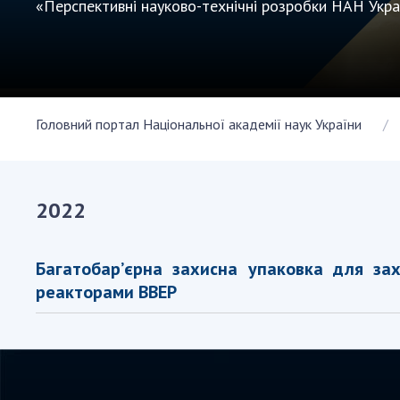
«Перспективні науково-технічні розробки НАН Укр
Персонал
Благодій
імені Бо
Віртуаль
НАН Укра
Головний портал Національної академії наук України
Концепці
Націонал
академії
України
2022
Книга пам
Багатобар’єрна захисна упаковка для за
реакторами ВВЕР