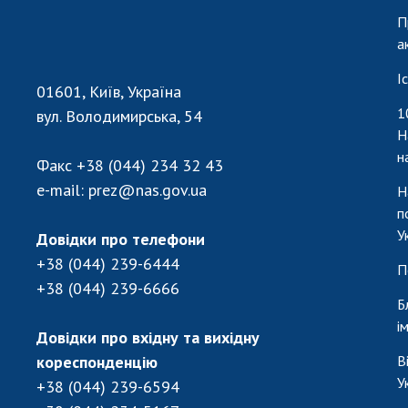
П
а
І
01601, Київ, Україна
1
вул. Володимирська, 54
Н
н
Факс
+38 (044) 234 32 43
e-mail:
prez@nas.gov.ua
Н
п
У
Довідки про телефони
+38 (044) 239-6444
П
+38 (044) 239-6666
Б
і
Довідки про вхідну та вихідну
кореспонденцію
В
У
+38 (044) 239-6594