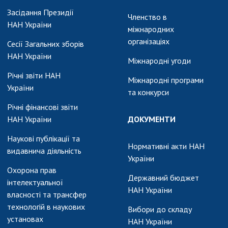
Засідання Президії
Членство в
НАН України
міжнародних
організаціях
Сесії Загальних зборів
НАН України
Міжнародні угоди
Річні звіти НАН
Міжнародні програми
України
та конкурси
Річні фінансові звіти
НАН України
ДОКУМЕНТИ
Наукові публікації та
Нормативні акти НАН
видавнича діяльність
України
Охорона прав
Державний бюджет
інтелектуальної
НАН України
власності та трансфер
технологій в наукових
Вибори до складу
установах
НАН України