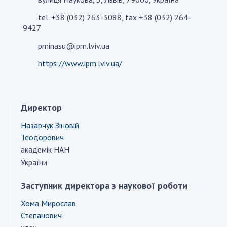
tel. +38 (032) 263-3088, fax +38 (032) 264-
9427
СТРУКТУРА
pminasu@ipm.lviv.ua
Президія НАН України
https://www.ipm.lviv.ua/
Апарат Президії
Секція фізико-технічних і математичних
наук
Директор
Секція хімічних і біологічних наук
Назарчук Зіновій
Секція суспільних і гуманітарних наук
Теодорович
Установи при Президії
академік НАН
Ради, комітети та комісії
України
Наукові центри МОН та НАН України
Громадські організації
Заступник директора з наукової роботи
Хома Мирослав
Степанович