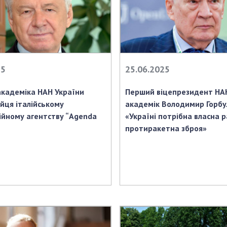
25
25.06.2025
академіка НАН України
Перший віцепрезидент НА
ейця італійському
академік Володимир Горбул
йному агентству “Agenda
«Україні потрібна власна р
протиракетна зброя»