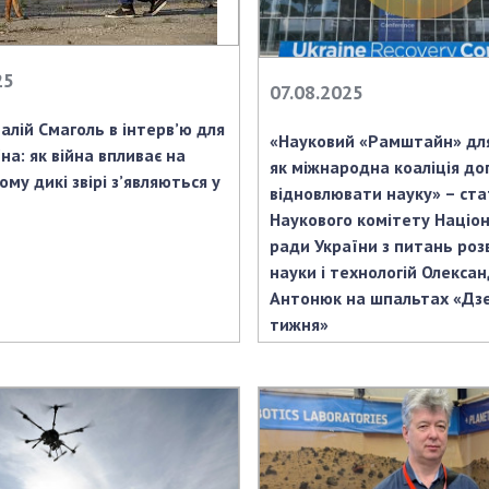
Наукові об'єкт
ьний склад
наук
національне н
ний фонд
Установи при
Центри колект
25
риса Патона
Президії
користування 
07.08.2025
ний тур у
Ради, комітети
приладами НАН
талій Смаголь в інтерв’ю для
їни
та комісії
«Науковий «Рамштайн» для
Оцінювання еф
на: як війна впливає на
як міжнародна коаліція до
я розвитку
Наукові центри
діяльності нау
ому дикі звірі з’являються у
відновлювати науку» – ста
ьної
МОН та НАН
Конкурси наук
Наукового комітету Націо
 наук
України
НАН України
ради України з питань роз
Громадські
Відкрита наука
науки і технологій Олекса
'яті
організації
Підготовка нау
Антонюк на шпальтах «Дз
Робота з мол
тижня»