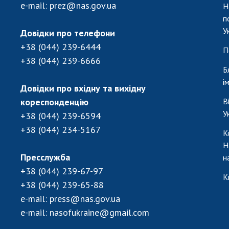
e-mail:
prez@nas.gov.ua
Н
п
У
Довідки про телефони
+38 (044) 239-6444
П
+38 (044) 239-6666
Б
і
Довідки про вхідну та вихідну
кореспонденцію
В
У
+38 (044) 239-6594
+38 (044) 234-5167
К
Н
Пресслужба
н
+38 (044) 239-67-97
К
+38 (044) 239-65-88
e-mail:
press@nas.gov.ua
e-mail:
nasofukraine@gmail.com