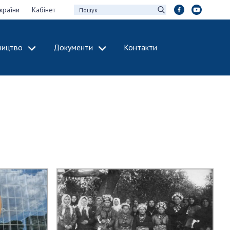
країни
Кабінет
ництво
Документи
Контакти
МІЖНАРОДНЕ
СПІВРОБІТНИЦТВО
идії НАН України
Членство в
х зборів НАН
міжнародних
організаціях
Н України
Міжнародні угоди
 звіти НАН України
Міжнародні
ації та видавнича
програми та
конкурси
інтелектуальної
ДОКУМЕНТИ
рансфер
аукових установах
Нормативні акти