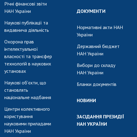
Річні фінансові звіти
НАН України
ДОКУМЕНТИ
Наукові публікації та
Нормативні акти НАН
видавнича діяльність
України
Охорона прав
Державний бюджет
інтелектуальної
НАН України
власності та трансфер
технологій в наукових
Вибори до складу
установах
НАН України
Наукові об'єкти, що
Бланки документів
становлять
національне надбання
НОВИНИ
Центри колективного
користування
ЗАСІДАННЯ ПРЕЗИДІЇ
науковими приладами
НАН УКРАЇНИ
НАН України