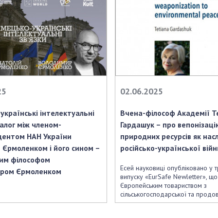
25
02.06.2025
українські інтелектуальні
Вчена-філософ Академії Т
іалог між членом-
Гардашук – про вепонізаці
дентом НАН України
природних ресурсів як нас
 Єрмоленком і його сином –
російсько-української війн
ким філософом
Есей науковиці опубліковано у 
ром Єрмоленком
випуску «EurSafe Newletter», що
Європейським товариством з
сільськогосподарської та продо