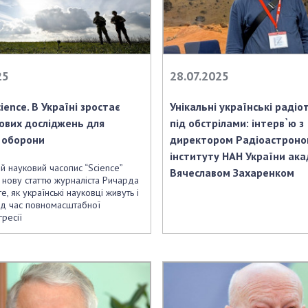
25
28.07.2025
cience. В Україні зростає
Унікальні українські раді
ових досліджень для
під обстрілами: інтерв`ю з
 оборони
директором Радіоастроно
інституту НАН України ак
 науковий часопис “Science”
Вячеславом Захаренком
 нову статтю журналіста Ричарда
е, як українські науковці живуть і
ід час повномасштабної
гресії