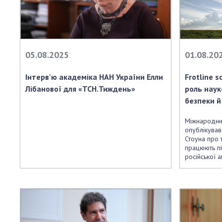
05.08.2025
01.08.20
Інтерв'ю академіка НАН України Елли
Frotline s
Лібанової для «ТСН.Тиждень»
роль наук
безпеки й
Міжнародний
опублікував
Стоуна про т
працюють п
російської а