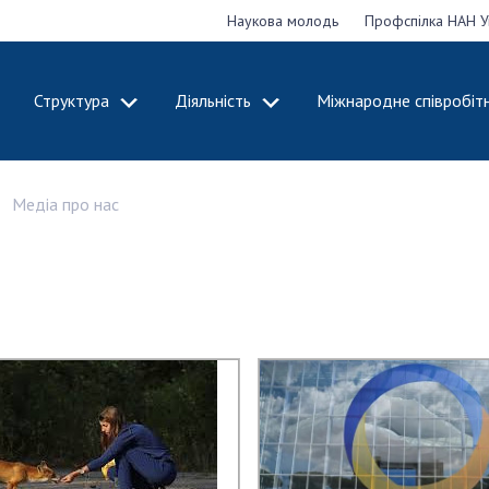
Наукова молодь
Профспілка НАН У
Структура
Діяльність
Міжнародне співробіт
ДЕМІЮ
СТРУКТУРА
ДІЯЛЬНІСТЬ
Медіа про нас
ональну
Президія НАН
Засідання През
 наук
України
Сесії Загальни
Апарат Президії
України
НАН України
Секція фізико-
Річні звіти НА
я
технічних і
Річні фінансові
ьної
математичних
Наукові публік
 наук
наук
діяльність
Секція хімічних і
Охорона прав 
, відзнаки
біологічних наук
власності та т
і звання
Секція суспільних
технологій в н
їни
і гуманітарних