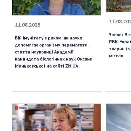
Персонал
Благодій
11.08.20
імені Бо
11.08.2025
Віртуаль
Зоолог Ві
НАН Укра
Бій імунітету з раком: як наука
РБК-Украї
допомагає організму перемагати –
Концепці
тварин і ч
стаття науковиці Академії
Націонал
містах
кандидата біологічних наук Оксани
академії
Маньковської на сайті ZN.UA
України
Книга пам