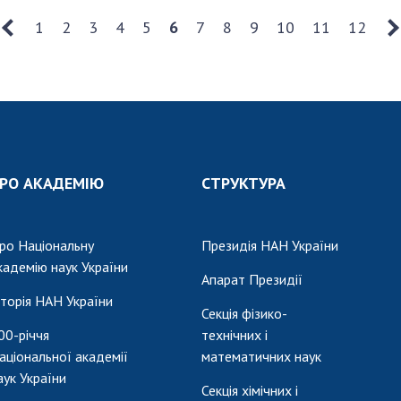
1
2
3
4
5
6
7
8
9
10
11
12
РО АКАДЕМІЮ
СТРУКТУРА
ро Національну
Президія НАН України
кадемію наук України
Апарат Президії
сторія НАН України
Секція фізико-
00-річчя
технічних і
аціональної академії
математичних наук
аук України
Секція хімічних і