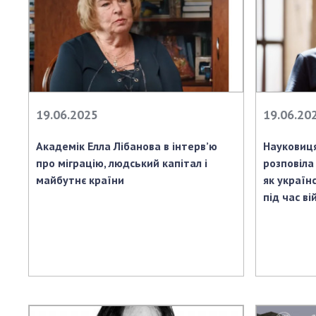
19.06.2025
19.06.20
Академік Елла Лібанова в інтерв’ю
Науковиця
про міграцію, людський капітал і
розповіла
майбутнє країни
як україн
під час ві