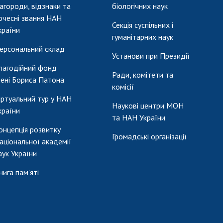
агороди, відзнаки та
біологічних наук
очесні звання НАН
Секція суспільних і
країни
гуманітарних наук
ерсональний склад
Установи при Президії
лагодійний фонд
Ради, комітети та
мені Бориса Патона
комісії
іртуальний тур у НАН
Наукові центри МОН
країни
та НАН України
онцепція розвитку
Громадські організації
аціональної академії
аук України
нига пам'яті