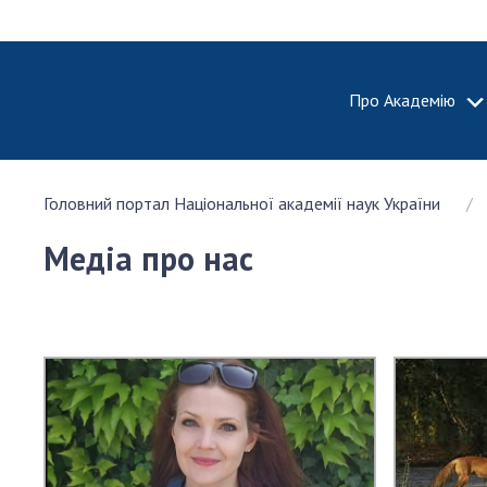
Про Академію
ПРО АКА
Головний портал Національної академії наук України
Про Наці
академію
Медіа про нас
України
Історія 
100-річч
Націонал
академії
України
Нагороди
та почесн
НАН Укра