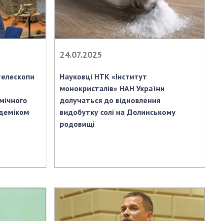
АКАДЕМІЯ
КОМЕНТУЄ
КОНТАКТИ
24.07.2025
ПРОФСПІЛКА НАН
УКРАЇНИ
отелескопи
Науковці НТК «Інститут
КАБІНЕТ
монокристалів» НАН України
мічного
долучаться до відновлення
адеміком
видобутку солі на Долинському
родовищі