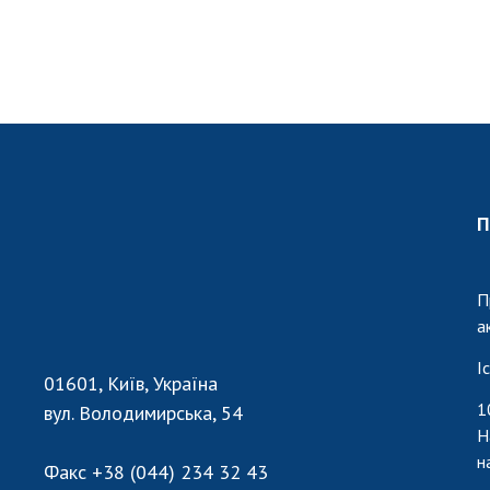
П
П
а
І
01601, Київ, Україна
1
вул. Володимирська, 54
Н
н
Факс
+38 (044) 234 32 43