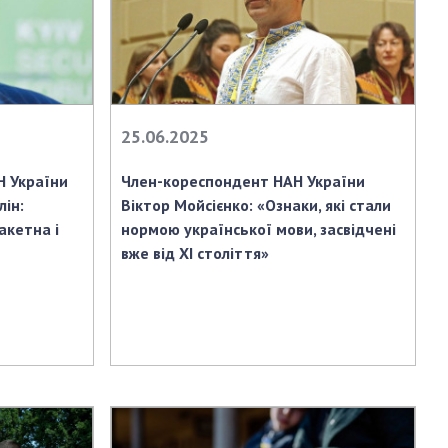
25.06.2025
Н України
Член-кореспондент НАН України
ін:
Віктор Мойсієнко: «Ознаки, які стали
акетна і
нормою української мови, засвідчені
вже від ХІ століття»