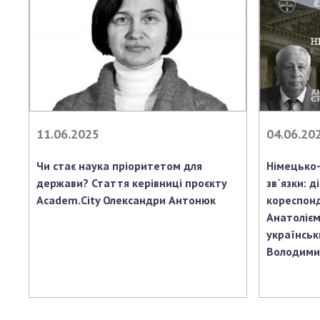
11.06.2025
04.06.20
Чи стає наука пріоритетом для
Німецько-
держави? Стаття керівниці проєкту
зв`язки: д
Academ.City Олександри Антонюк
кореспон
Анатолієм
українсь
Володими