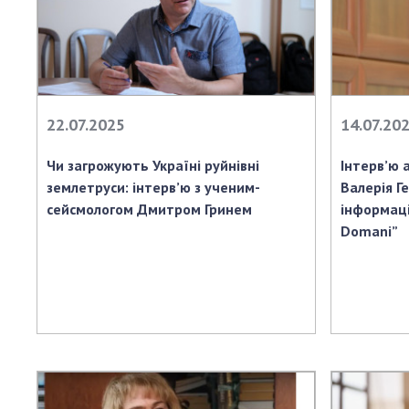
22.07.2025
14.07.20
Чи загрожують Україні руйнівні
Інтерв’ю 
землетруси: інтерв’ю з ученим-
Валерія Г
сейсмологом Дмитром Гринем
інформаці
Domani”