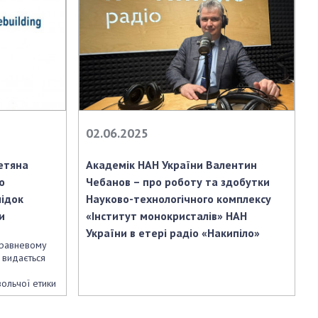
02.06.2025
етяна
Академік НАН України Валентин
ю
Чебанов – про роботу та здобутки
лідок
Науково-технологічного комплексу
и
«Інститут монокристалів» НАН
України в етері радіо «Накипіло»
травневому
 видається
вольчої етики