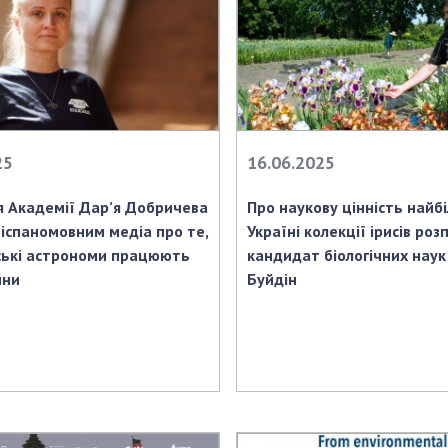
25
16.06.2025
 Академії Дар’я Добричева
Про наукову цінність найб
 іспаномовним медіа про те,
Україні колекції ірисів роз
ські астрономи працюють
кандидат біологічних наук
йни
Буйдін