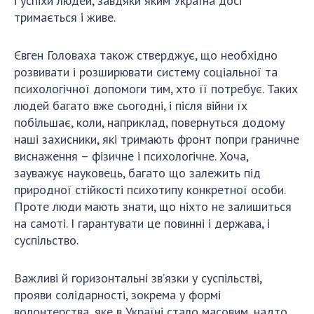
і успіхи людей, завдяки яким Україна досі
тримається і живе.
Євген Головаха також стверджує, що необхідно
розвивати і розширювати систему соціальної та
психологічної допомоги тим, хто її потребує. Таких
людей багато вже сьогодні, і після війни їх
побільшає, коли, наприклад, повернуться додому
наші захисники, які тримають фронт попри граничне
виснаження – фізичне і психологічне. Хоча,
зауважує науковець, багато що залежить під
природної стійкості психотипу конкретної особи.
Проте люди мають знати, що ніхто не залишиться
на самоті. І гарантувати це повинні і держава, і
суспільство.
Важливі й горизонтальні зв’язки у суспільстві,
прояви солідарності, зокрема у формі
волонтерства, яке в Україні стало масовим, надто