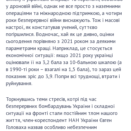
Відкрита наука в НАН України
у дроновій війні, однак не все просто з наземними
Підготовка наукових кадрів
операціями та міжнародною підтримкою, а чотири
Робота з молоддю
роки безперервної війни виснажують. Тож і масові
настрої, як констатував учений, суттєво
погіршилися. Водночас, хай як це дивно, оцінки
МІЖНАРОДНЕ СПІВРОБІТНИЦТВО
сьогодення порівняно з 2021 роком за деякими
параметрами кращі. Наприклад, це стосується
Членство в міжнародних організаціях
економічної ситуації: якщо 2021 року українці
Міжнародні угоди
оцінювали її на 3,2 бала за 10-бальною шкалою (а
в 1990-ті роки – взагалі на 1,5 бала), то зараз цей
Міжнародні програми та конкурси
показник зріс до 3,9. Попри всі труднощі, втрати і
ДОКУМЕНТИ
руйнування.
Нормативні акти НАН України
Торкнувшись теми стресів, котрі під час
Державний бюджет НАН України
безперервних бомбардувань України і складної
Вибори до складу НАН України
ситуації на фронті стали постійним тлом нашого
Бланки документів
життя, член-кореспондент НАН України Євген
Головаха назвав особливо небезпечним