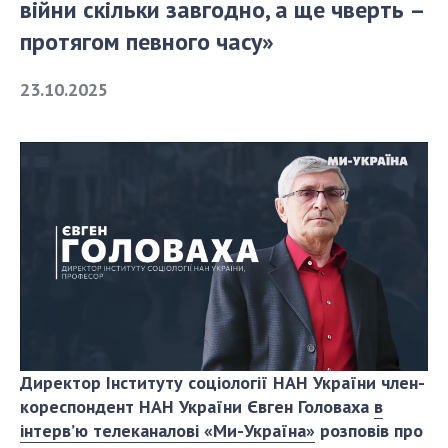
війни скільки завгодно, а ще чверть –
протягом певного часу»
СТРУКТУРА
23.10.2025
Президія НАН України
Апарат Президії
Секція фізико-технічних і математичних
наук
Секція хімічних і біологічних наук
Секція суспільних і гуманітарних наук
Установи при Президії
Ради, комітети та комісії
Наукові центри МОН та НАН України
Громадські організації
Директор Інституту соціології НАН України член-
кореспондент НАН України Євген Головаха
в
інтерв’ю телеканалові «Ми-Україна»
розповів про