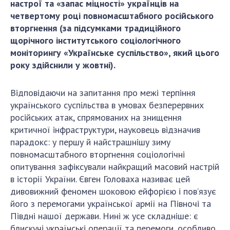
настрої та «запас міцності» українців на
ДІЯЛЬНІСТЬ
четвертому році повномасштабного російського
вторгнення (за підсумками традиційного
Засідання Президії НАН України
щорічного інститутського соціологічного
моніторингу «Українське суспільство», який цього
Сесії Загальних зборів НАН України
року здійснили у жовтні).
Річні звіти НАН України
Річні фінансові звіти НАН України
Відповідаючи на запитання про межі терпіння
Наукові публікації та видавнича діяльність
українського суспільства в умовах безперервних
Охорона прав інтелектуальної власності та
російських атак, спрямованих на знищення
трансфер технологій в наукових установах
критичної інфраструктури, науковець відзначив
Наукові об'єкти, що становлять національне
парадокс: у першу й найстрашнішу зиму
надбання
повномасштабного вторгнення соціологічні
Центри колективного користування
опитування зафіксували найкращий масовий настрій
науковими приладами НАН України
в історії України. Євген Головаха називає цей
дивовижний феномен шоковою ейфорією і пов’язує
Оцінювання ефективності діяльності
його з перемогами української армії на Півночі та
наукових установ
Півдні нашої держави. Нині ж усе складніше: є
Конкурси наукових досліджень НАН України
блискучі українські операції та перемоги, особливо