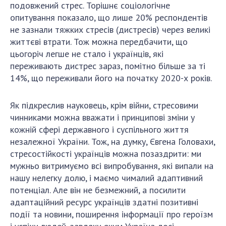
НОВИНИ
подовжений стрес. Торішнє соціологічне
опитування показало, що лише 20% респондентів
ЗАСІДАННЯ ПРЕЗИДІЇ НАН УКРАЇНИ
не зазнали тяжких стресів (дистресів) через великі
життєві втрати. Тож можна передбачити, що
НАУКОВІ ВИДАННЯ
цьогоріч легше не стало і українців, які
МЕДІА ПРО НАС
переживають дистрес зараз, помітно більше за ті
14%, що переживали його на початку 2020-х років.
АКАДЕМІЯ КОМЕНТУЄ
Як підкреслив науковець, крім війни, стресовими
КОНТАКТИ
чинниками можна вважати і принципові зміни у
ПРОФСПІЛКА НАН УКРАЇНИ
кожній сфері державного і суспільного життя
незалежної України. Тож, на думку, Євгена Головахи,
КАБІНЕТ
стресостійкості українців можна позаздрити: ми
мужньо витримуємо всі випробування, які випали на
нашу нелегку долю, і маємо чималий адаптивний
потенціал. Але він не безмежний, а посилити
адаптаційний ресурс українців здатні позитивні
події та новини, поширення інформації про героїзм