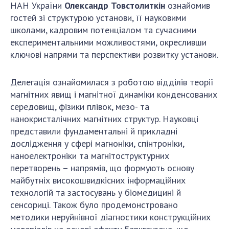
НОВИНИ
НАН України
Олександр Товстолиткін
ознайомив
гостей зі структурою установи, її науковими
ЗАСІДАННЯ ПРЕЗИДІЇ НАН УКРАЇНИ
школами, кадровим потенціалом та сучасними
експериментальними можливостями, окресливши
НАУКОВІ ВИДАННЯ
ключові напрями та перспективи розвитку установи.
МЕДІА ПРО НАС
Делегація ознайомилася з роботою відділів теорії
АКАДЕМІЯ КОМЕНТУЄ
магнітних явищ і магнітної динаміки конденсованих
середовищ, фізики плівок, мезо- та
КОНТАКТИ
нанокристалічних магнітних структур. Науковці
ПРОФСПІЛКА НАН УКРАЇНИ
представили фундаментальні й прикладні
дослідження у сфері магноніки, спінтроніки,
КАБІНЕТ
наноелектроніки та магнітоструктурних
перетворень – напрямів, що формують основу
майбутніх високошвидкісних інформаційних
технологій та застосувань у біомедицині й
сенсориці. Також було продемонстровано
методики неруйнівної діагностики конструкційних