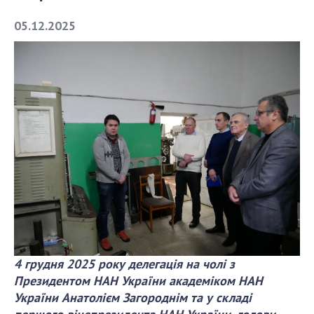
05.12.2025
СТРУКТУРА
Президія НАН України
Апарат Президії
Секція фізико-технічних і математичних
наук
Секція хімічних і біологічних наук
Секція суспільних і гуманітарних наук
Установи при Президії
Ради, комітети та комісії
Наукові центри МОН та НАН України
Громадські організації
4 грудня 2025 року делегація на чолі з
Президентом НАН України академіком НАН
України Анатолієм Загороднім та у складі