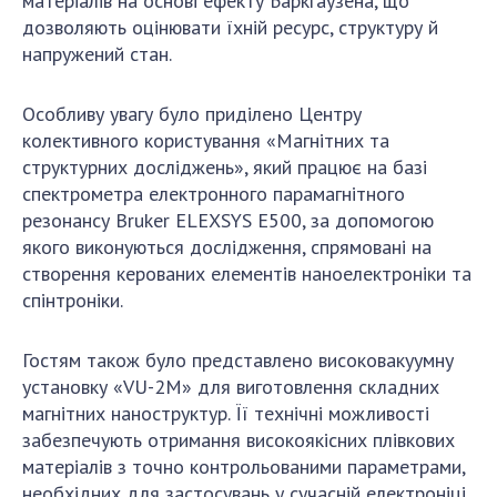
матеріалів на основі ефекту Баркгаузена, що
дозволяють оцінювати їхній ресурс, структуру й
напружений стан.
Особливу увагу було приділено Центру
колективного користування «Магнітних та
структурних досліджень», який працює на базі
спектрометра електронного парамагнітного
резонансу Bruker ELEXSYS E500, за допомогою
якого виконуються дослідження, спрямовані на
створення керованих елементів наноелектроніки та
спінтроніки.
Гостям також було представлено високовакуумну
установку «VU-2M» для виготовлення складних
магнітних наноструктур. Її технічні можливості
забезпечують отримання високоякісних плівкових
матеріалів з точно контрольованими параметрами,
необхідних для застосувань у сучасній електроніці,