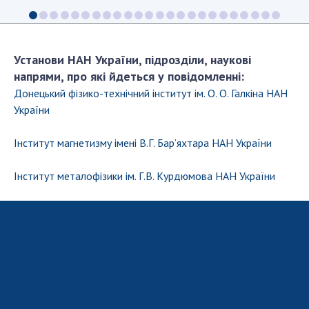
Установи НАН України, підрозділи, наукові
напрями, про які йдеться у повідомленні:
Донецький фiзико-технiчний iнститут ім. О. О. Галкіна НАН
України
Інститут магнетизму імені В.Г. Бар’яхтара НАН України
Інститут металофізики ім. Г.В. Курдюмова НАН України