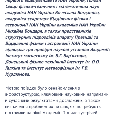
першого віцепрезидента НАН України, голови
ДІЯЛЬНІСТЬ
Секції фізико-технічних і математичних наук
академіка НАН України Вячеслава Богданова,
академіка-секретаря Відділення фізики і
Засідання Президії НАН України
астрономії НАН України академіка НАН України
Сесії Загальних зборів НАН України
Михайла Бондаря, а також представників
Річні звіти НАН України
структурних підрозділів апарату Президії та
Річні фінансові звіти НАН України
Відділення фізики і астрономії НАН України
Наукові публікації та видавнича діяльність
відвідала три провідні наукові установи Академії:
Інститут магнетизму ім. В.Г. Бар’яхтара,
Охорона прав інтелектуальної власності та
Донецький фізико-технічний інститут ім. О.О.
трансфер технологій в наукових установах
Галкіна та Інститут металофізики ім. Г.В.
Наукові об'єкти, що становлять національне
Курдюмова.
надбання
Центри колективного користування
Метою поїздки було ознайомлення з
науковими приладами НАН України
інфраструктурою, ключовими науковими напрямами
Оцінювання ефективності діяльності
й сучасними результатами досліджень, а також
наукових установ
визначення проблемних питань, які потребують
Конкурси наукових досліджень НАН України
підтримки на рівні Академії. Під час зустрічей