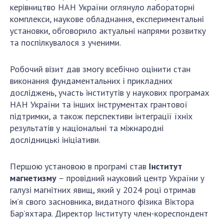
Відкрита наука в НАН України
керівництво НАН України оглянуло лабораторні
Підготовка наукових кадрів
комплекси, наукове обладнання, експериментальні
Робота з молоддю
установки, обговорило актуальні напрями розвитку
та поспілкувалося з ученими.
МІЖНАРОДНЕ СПІВРОБІТНИЦТВО
Робочий візит дав змогу всебічно оцінити стан
виконання фундаментальних і прикладних
Членство в міжнародних організаціях
досліджень, участь інститутів у наукових програмах
Міжнародні угоди
НАН України та інших інструментах грантової
підтримки, а також перспективи інтеграції їхніх
Міжнародні програми та конкурси
результатів у національні та міжнародні
ДОКУМЕНТИ
дослідницькі ініціативи.
Нормативні акти НАН України
Першою установою в програмі став
Інститут
Державний бюджет НАН України
магнетизму
– провідний науковий центр України у
Вибори до складу НАН України
галузі магнітних явищ, який у 2024 році отримав
Бланки документів
ім’я свого засновника, видатного фізика Віктора
Бар’яхтара. Директор Інституту член-кореспондент