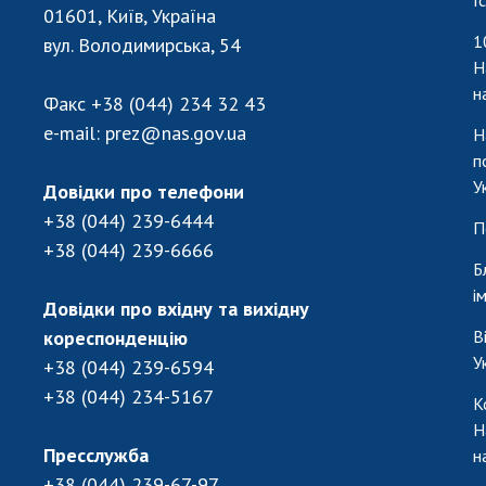
І
01601, Київ, Україна
1
вул. Володимирська, 54
Н
н
Факс
+38 (044) 234 32 43
e-mail:
prez@nas.gov.ua
Н
п
У
Довідки про телефони
+38 (044) 239-6444
П
+38 (044) 239-6666
Б
і
Довідки про вхідну та вихідну
кореспонденцію
В
У
+38 (044) 239-6594
+38 (044) 234-5167
К
Н
Пресслужба
н
+38 (044) 239-67-97