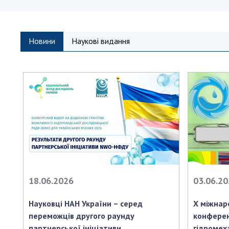
Новини
Наукові видання
18.06.2026
03.06.2
Науковці НАН України – серед
X міжнар
переможців другого раунду
конферен
партнерської ініціативи
гідромех