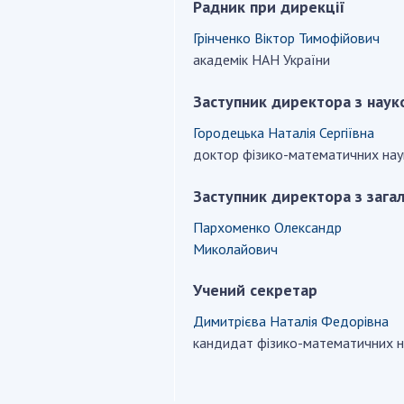
Наукові об'єкт
Радник при дирекції
ьний склад
наук
національне н
Грінченко Віктор Тимофійович
ний фонд
Установи при
Центри колект
академік НАН України
риса Патона
Президії
користування 
ний тур у
Ради, комітети
приладами НАН
Заступник директора з наук
їни
та комісії
Оцінювання еф
Городецька Наталія Сергіївна
я розвитку
Наукові центри
діяльності нау
доктор фізико-математичних нау
ьної
МОН та НАН
Конкурси наук
 наук
України
НАН України
Заступник директора з зага
Громадські
Відкрита наука
Пархоменко Олександр
'яті
організації
Підготовка нау
Миколайович
Робота з мол
Учений секретар
Димитрієва Наталія Федорівна
кандидат фізико-математичних н