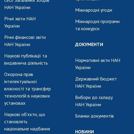
Сесії Загальних зборів
НАН України
Міжнародні угоди
Річні звіти НАН
Міжнародні програми
України
та конкурси
Річні фінансові звіти
НАН України
ДОКУМЕНТИ
Наукові публікації та
Нормативні акти НАН
видавнича діяльність
України
Охорона прав
Державний бюджет
інтелектуальної
НАН України
власності та трансфер
технологій в наукових
Вибори до складу
установах
НАН України
Наукові об'єкти, що
Бланки документів
становлять
національне надбання
НОВИНИ