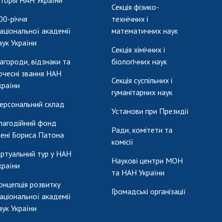
сторія НАН України
Секція фізико-
00-річчя
технічних і
аціональної академії
математичних наук
аук України
Секція хімічних і
агороди, відзнаки та
біологічних наук
очесні звання НАН
Секція суспільних і
країни
гуманітарних наук
ерсональний склад
Установи при Президії
лагодійний фонд
Ради, комітети та
мені Бориса Патона
комісії
іртуальний тур у НАН
Наукові центри МОН
країни
та НАН України
онцепція розвитку
Громадські організації
аціональної академії
аук України