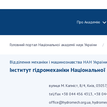
Про Академію
ПРО АКА
Головний портал Національної академії наук України
Про Наці
академію
України
Відділення механіки і машинознавства НАН Україн
Історія 
Інститут гідромеханіки Національної
100-річч
Націонал
академії
вулиця М. Капніст, 8/4, Київ, 03057
України
tel/fax +38 044 456 4313, +38 04
Нагороди
та почесн
office@hydromech.org.ua, hydrome
НАН Укра