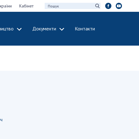
країни
Кабінет
ництво
Документи
Контакти
МІЖНАРОДНЕ
СПІВРОБІТНИЦТВО
идії НАН України
Членство в
х зборів НАН
міжнародних
організаціях
Н України
Міжнародні угоди
 звіти НАН України
Міжнародні
ації та видавнича
програми та
конкурси
інтелектуальної
ч
ДОКУМЕНТИ
рансфер
аукових установах
Нормативні акти