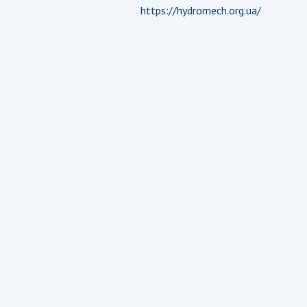
https://hydromech.org.ua/
Персонал
Благодій
імені Бо
Віртуаль
НАН Укра
Концепці
Націонал
академії
України
Книга пам