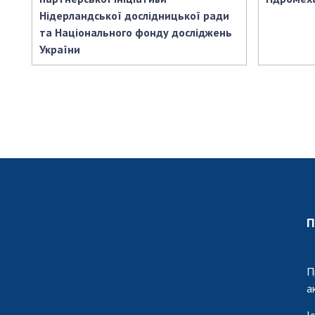
Нідерландської дослідницької ради
та Національного фонду досліджень
України
П
П
а