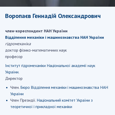
ДІЯЛЬНІСТЬ
Воропаєв Геннадій Олександрович
Засідання Президії НАН України
Сесії Загальних зборів НАН України
член-кореспондент НАН України
Річні звіти НАН України
Відділення механіки і машинознавства НАН України
Річні фінансові звіти НАН України
гідромеханіка
Наукові публікації та видавнича діяльність
доктор фізико-математичних наук
Охорона прав інтелектуальної власності та
професор
трансфер технологій в наукових установах
Інститут гідромеханіки Національної академії наук
Наукові об'єкти, що становлять національне
України.
надбання
Директор
Центри колективного користування
Член.
Бюро Відділення механіки і машинознавства НАН
науковими приладами НАН України
України
Оцінювання ефективності діяльності
Член Президії.
Національний комітет України з
наукових установ
теоретичної і прикладної механіки
Конкурси наукових досліджень НАН України