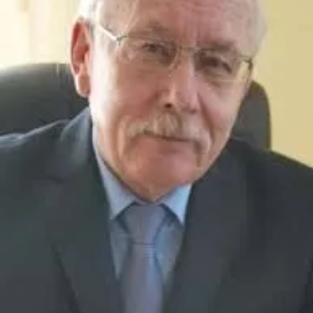
СТРУКТУРА
Президія НАН України
Апарат Президії
Секція фізико-технічних і математичних
наук
Секція хімічних і біологічних наук
Секція суспільних і гуманітарних наук
Установи при Президії
Ради, комітети та комісії
Наукові центри МОН та НАН України
Громадські організації