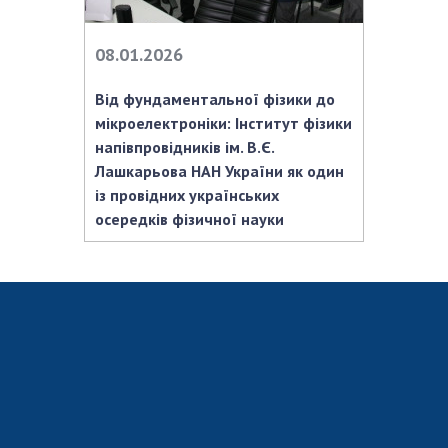
Відкрита наука в НАН України
Підготовка наукових кадрів
08.01.2026
Робота з молоддю
Від фундаментальної фізики до
мікроелектроніки: Інститут фізики
МІЖНАРОДНЕ СПІВРОБІТНИЦТВО
напівпровідників ім. В.Є.
Лашкарьова НАН України як один
Членство в міжнародних організаціях
із провідних українських
Міжнародні угоди
осередків фізичної науки
Міжнародні програми та конкурси
ДОКУМЕНТИ
Нормативні акти НАН України
Державний бюджет НАН України
Вибори до складу НАН України
Бланки документів