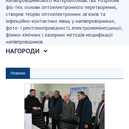
напівпровідникового матеріалознавства. Розробив
ДІЯЛЬНІСТЬ
фіз.-тех. основи оптоелектронного перетворення,
створив теорію оптоелектронних зв'язків та
інфекційно-контактних явищ у напівпровідниках,
Засідання Президії НАН України
фото- і рентгенопровідності, електролюмінесценції,
Сесії Загальних зборів НАН України
фізико-хімічних і лазерних методів модифікації
Річні звіти НАН України
напівпровідників
Річні фінансові звіти НАН України
НАГОРОДИ
Наукові публікації та видавнича діяльність
Охорона прав інтелектуальної власності та
трансфер технологій в наукових установах
Новини
Наукові об'єкти, що становлять національне
надбання
Центри колективного користування
науковими приладами НАН України
Оцінювання ефективності діяльності
наукових установ
Конкурси наукових досліджень НАН України