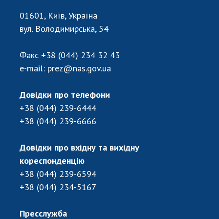
НОВИНИ
01601, Київ, Україна
ЗАСІДАННЯ ПРЕЗИДІЇ НАН УКРАЇНИ
вул. Володимирська, 54
НАУКОВІ ВИДАННЯ
Факс
+38 (044) 234 32 43
МЕДІА ПРО НАС
e-mail:
prez@nas.gov.ua
АКАДЕМІЯ КОМЕНТУЄ
Довідки про телефони
КОНТАКТИ
+38 (044) 239-6444
+38 (044) 239-6666
ПРОФСПІЛКА НАН УКРАЇНИ
КАБІНЕТ
Довідки про вхідну та вихідну
кореспонденцію
+38 (044) 239-6594
+38 (044) 234-5167
Пресслужба