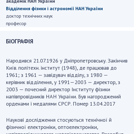
академік НАН України
Відділення фiзики і астрономiї НАН України
доктор технічних наук
СТРУКТУРА
професор
Президія НАН України
БІОГРАФІЯ
Апарат Президії
Секція фізико-технічних і математичних
наук
Народився 21.07.1926 у Дніпропетровську. Закінчив
Секція хімічних і біологічних наук
Київ. політехн. інститут (1948), де працював до
1961; з 1961 — завідувач відділу, з 1980 —
Секція суспільних і гуманітарних наук
керівник відділення, у 1991—2003 — директор, з
Установи при Президії
2003 — почесний директор Інституту фізики
Ради, комітети та комісії
напівпровідників НАН України. Був нагороджений
Наукові центри МОН та НАН України
орденами і медалями СРСР. Помер 13.04.2017
Громадські організації
Наукові дослідження стосуються технічної й
фізичної електроніки, оптоелектроніки,