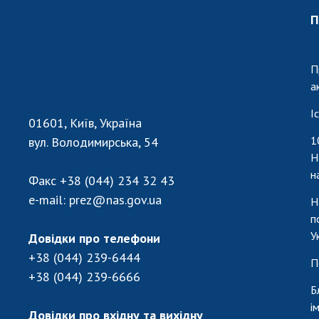
П
П
а
І
01601, Київ, Україна
1
вул. Володимирська, 54
Н
н
Факс
+38 (044) 234 32 43
e-mail:
prez@nas.gov.ua
Н
п
У
Довідки про телефони
+38 (044) 239-6444
П
+38 (044) 239-6666
Б
і
Довідки про вхідну та вихідну