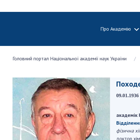
Про Академію
ПРО АКА
Головний портал Національної академії наук України
Про Наці
академію
України
Походе
Історія 
100-річч
09.01.1936 
Націонал
академії
України
академік 
Відділенн
Нагороди
та почесн
фізична хі
НАН Укра
доктор хім