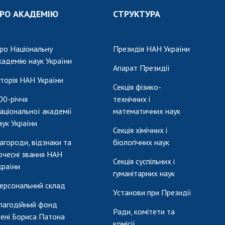
РО АКАДЕМІЮ
СТРУКТУРА
ро Національну
Президія НАН України
кадемію наук України
Апарат Президії
сторія НАН України
Секція фізико-
00-річчя
технічних і
аціональної академії
математичних наук
аук України
Секція хімічних і
агороди, відзнаки та
біологічних наук
очесні звання НАН
Секція суспільних і
країни
гуманітарних наук
ерсональний склад
Установи при Президії
лагодійний фонд
Ради, комітети та
мені Бориса Патона
комісії