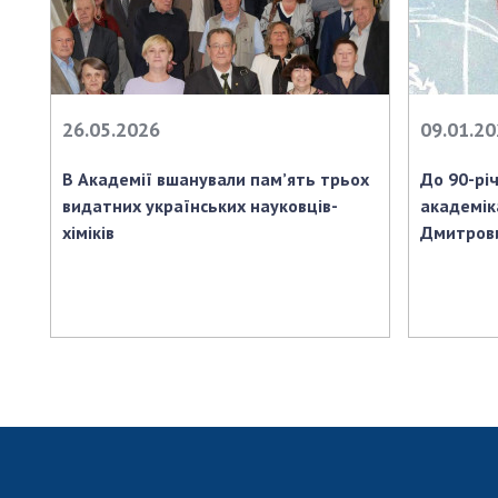
26.05.2026
09.01.2
В Академії вшанували пам’ять трьох
До 90-рі
видатних українських науковців-
академік
хіміків
Дмитрови