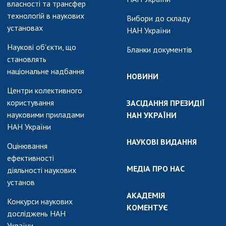
власності та трансфер
технологій в наукових
Вибори до складу
установах
НАН України
Наукові об'єкти, що
Бланки документів
становлять
національне надбання
НОВИНИ
Центри колективного
користування
ЗАСІДАННЯ ПРЕЗИДІЇ
науковими приладами
НАН УКРАЇНИ
НАН України
НАУКОВІ ВИДАННЯ
Оцінювання
ефективності
МЕДІА ПРО НАС
діяльності наукових
установ
АКАДЕМІЯ
Конкурси наукових
КОМЕНТУЄ
досліджень НАН
України