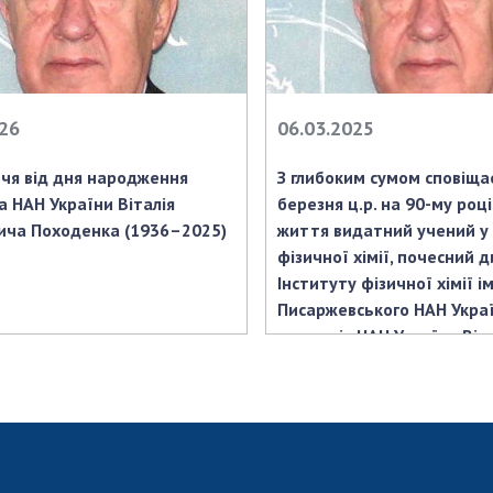
026
06.03.2025
ччя від дня народження
З глибоким сумом сповіща
а НАН України Віталія
березня ц.р. на 90-му році
ча Походенка (1936–2025)
життя видатний учений у 
фізичної хімії, почесний 
Інституту фізичної хімії ім.
Писаржевського НАН Укра
академік НАН України Віт
Дмитрович Походенко