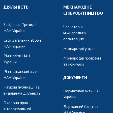
ДІЯЛЬНІСТЬ
МІЖНАРОДНЕ
СПІВРОБІТНИЦТВО
Засідання Президії
Членство в
НАН України
міжнародних
організаціях
Сесії Загальних зборів
НАН України
Міжнародні угоди
Річні звіти НАН
Міжнародні програми
України
та конкурси
Річні фінансові звіти
НАН України
ДОКУМЕНТИ
Наукові публікації та
Нормативні акти НАН
видавнича діяльність
України
Охорона прав
Державний бюджет
інтелектуальної
НАН України