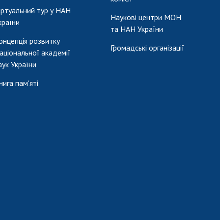
іртуальний тур у НАН
Наукові центри МОН
країни
та НАН України
онцепція розвитку
Громадські організації
аціональної академії
аук України
нига пам'яті