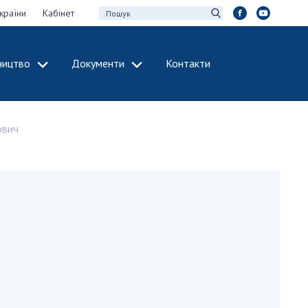
країни
Кабінет
ництво
Документи
Контакти
МІЖНАРОДНЕ
СПІВРОБІТНИЦТВО
ович
идії НАН України
Членство в
х зборів НАН
міжнародних
організаціях
Н України
Міжнародні угоди
 звіти НАН України
Міжнародні
ації та видавнича
програми та
конкурси
інтелектуальної
ДОКУМЕНТИ
рансфер
аукових установах
Нормативні акти