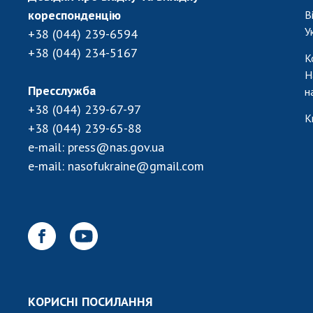
кореспонденцію
В
У
+38 (044) 239-6594
+38 (044) 234-5167
К
Н
Пресслужба
н
+38 (044) 239-67-97
К
+38 (044) 239-65-88
e-mail:
press@nas.gov.ua
e-mail:
nasofukraine@gmail.com
КОРИСНІ ПОСИЛАННЯ