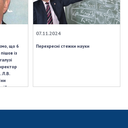
07.11.2024
ємо, що 6
Перехресні стежки науки
 пішов із
галузі
директор
 Л.В.
їни
алій