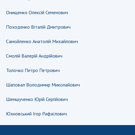
НОВИНИ
Онищенко Олексій Семенович
ЗАСІДАННЯ ПРЕЗИДІЇ НАН УКРАЇНИ
НАУКОВІ ВИДАННЯ
Походенко Віталій Дмитрович
МЕДІА ПРО НАС
Самойленко Анатолій Михайлович
АКАДЕМІЯ КОМЕНТУЄ
Смолій Валерій Андрійович
КОНТАКТИ
Толочко Петро Петрович
ПРОФСПІЛКА НАН УКРАЇНИ
Шаповал Володимир Миколайович
КАБІНЕТ
Шемшученко Юрій Сергійович
Юхновський Iгор Рафаїлович