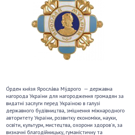
СТРУКТУРА
Президія НАН України
Апарат Президії
Секція фізико-технічних і математичних
наук
Секція хімічних і біологічних наук
Секція суспільних і гуманітарних наук
Установи при Президії
О́рден кня́зя Яросла́ва Му́дрого — державна
Ради, комітети та комісії
нагорода України для нагородження громадян за
Наукові центри МОН та НАН України
видатні заслуги перед Україною в галузі
Громадські організації
державного будівництва, зміцнення міжнародного
авторитету України, розвитку економіки, науки,
освіти, культури, мистецтва, охорони здоров'я, за
визначні благодійницьку, гуманістичну та