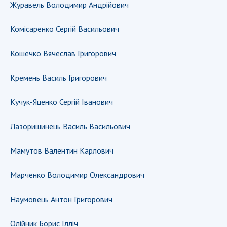
Відкрита наука в НАН України
Журавель Володимир Андрійович
Підготовка наукових кадрів
Комісаренко Сергій Васильович
Робота з молоддю
Кошечко Вячеслав Григорович
МІЖНАРОДНЕ СПІВРОБІТНИЦТВО
Кремень Василь Григорович
Членство в міжнародних організаціях
Кучук-Яценко Сергій Іванович
Міжнародні угоди
Міжнародні програми та конкурси
Лазоришинець Василь Васильович
ДОКУМЕНТИ
Мамутов Валентин Карлович
Нормативні акти НАН України
Марченко Володимир Олександрович
Державний бюджет НАН України
Вибори до складу НАН України
Наумовець Антон Григорович
Бланки документів
Олійник Борис Ілліч