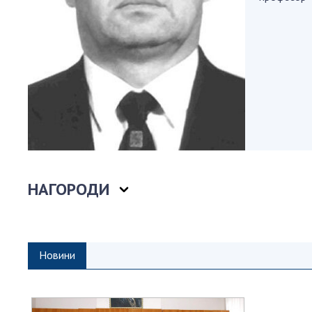
Персонал
Благодій
імені Бо
Віртуаль
НАН Укра
Концепці
Націонал
академії
України
Книга пам
НАГОРОДИ
Новини