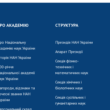
РО АКАДЕМІЮ
СТРУКТУРА
ро Національну
Президія НАН України
кадемію наук України
Апарат Президії
сторія НАН України
Секція фізико-
00-річчя
технічних і
аціональної академії
математичних наук
аук України
Секція хімічних і
агороди, відзнаки та
біологічних наук
очесні звання НАН
Секція суспільних і
країни
гуманітарних наук
ерсональний склад