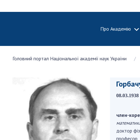
Про Академію
ПРО АКА
Головний портал Національної академії наук України
Про Наці
академію
України
Горбач
Історія 
100-річч
08.03.1938 
Націонал
академії
України
член-коре
математик
Нагороди
та почесн
доктор фі
НАН Укра
професор