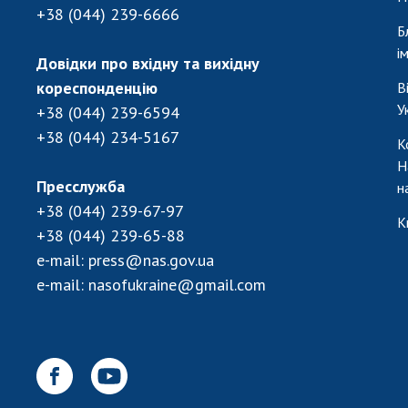
+38 (044) 239-6666
Б
і
Довідки про вхідну та вихідну
кореспонденцію
В
У
+38 (044) 239-6594
+38 (044) 234-5167
К
Н
Пресслужба
н
+38 (044) 239-67-97
К
+38 (044) 239-65-88
e-mail:
press@nas.gov.ua
e-mail:
nasofukraine@gmail.com