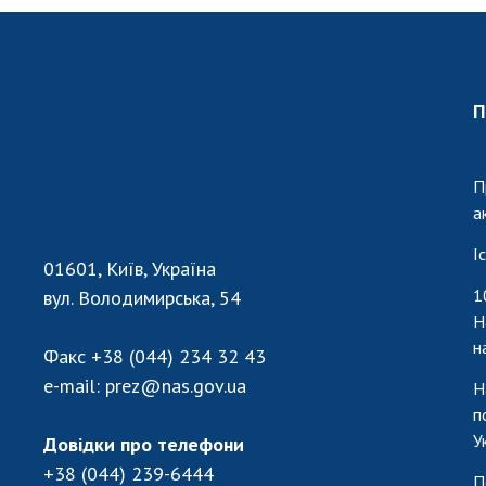
П
П
а
І
01601, Київ, Україна
1
вул. Володимирська, 54
Н
н
Факс
+38 (044) 234 32 43
e-mail:
prez@nas.gov.ua
Н
п
У
Довідки про телефони
+38 (044) 239-6444
П