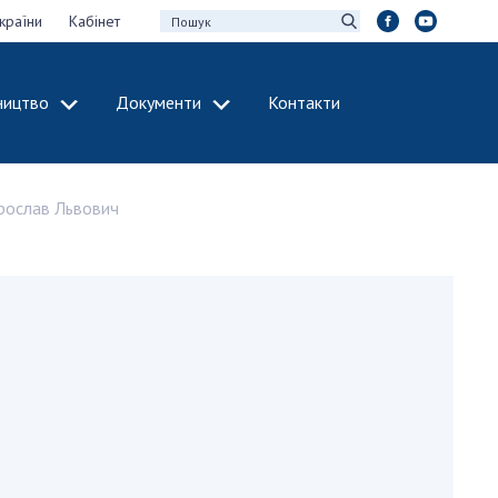
країни
Кабінет
ництво
Документи
Контакти
МІЖНАРОДНЕ
СПІВРОБІТНИЦТВО
рослав Львович
идії НАН України
Членство в
х зборів НАН
міжнародних
організаціях
Н України
Міжнародні угоди
 звіти НАН України
Міжнародні
ації та видавнича
програми та
конкурси
інтелектуальної
ДОКУМЕНТИ
рансфер
аукових установах
Нормативні акти