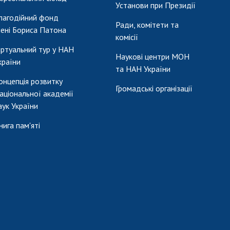
Установи при Президії
лагодійний фонд
Ради, комітети та
мені Бориса Патона
комісії
іртуальний тур у НАН
Наукові центри МОН
країни
та НАН України
онцепція розвитку
Громадські організації
аціональної академії
аук України
нига пам'яті