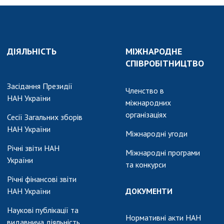
ДІЯЛЬНІСТЬ
МІЖНАРОДНЕ
СПІВРОБІТНИЦТВО
Засідання Президії
Членство в
НАН України
міжнародних
організаціях
Сесії Загальних зборів
НАН України
Міжнародні угоди
Річні звіти НАН
Міжнародні програми
України
та конкурси
Річні фінансові звіти
НАН України
ДОКУМЕНТИ
Наукові публікації та
Нормативні акти НАН
видавнича діяльність