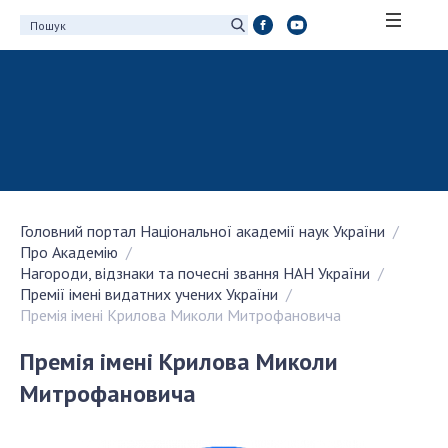
ПРО АКАДЕМІЮ
Про Національну академію наук України
Історія НАН України
100-річчя Національної академії наук
України
Головний портал Національної академії наук України
Нагороди, відзнаки та почесні звання НАН
Про Академію
України
Нагороди, відзнаки та почесні звання НАН України
Персональний склад
Премії імені видатних учених України
Премія імені Крилова Миколи Митрофановича
Благодійний фонд імені Бориса Патона
Віртуальний тур у НАН України
Премія імені Крилова Миколи
Концепція розвитку Національної академії
Митрофановича
наук України
Книга пам'яті