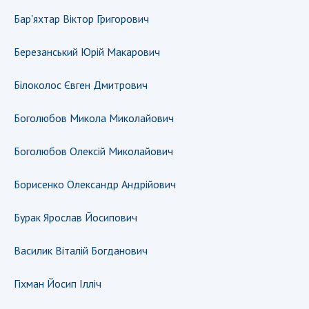
Відкрита наука в НАН України
Бар'яхтар Віктор Григорович
Підготовка наукових кадрів
Робота з молоддю
Березанський Юрій Макарович
Білоколос Євген Дмитрович
МІЖНАРОДНЕ СПІВРОБІТНИЦТВО
Боголюбов Микола Миколайович
Членство в міжнародних організаціях
Міжнародні угоди
Боголюбов Олексій Миколайович
Міжнародні програми та конкурси
Борисенко Олександр Андрійович
ДОКУМЕНТИ
Бурак Ярослав Йосипович
Нормативні акти НАН України
Державний бюджет НАН України
Василик Віталій Богданович
Вибори до складу НАН України
Бланки документів
Гіхман Йосип Ілліч