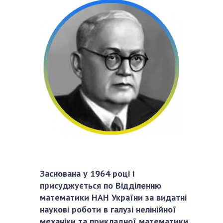
СТРУКТУРА
Президія НАН України
Апарат Президії
Секція фізико-технічних і математичних
наук
Секція хімічних і біологічних наук
Секція суспільних і гуманітарних наук
Установи при Президії
Ради, комітети та комісії
Наукові центри МОН та НАН України
Заснована у 1964 році і
Громадські організації
присуджується по Відділенню
математики НАН України за видатні
наукові роботи в галузі нелінійної
механіки та прикладної математики