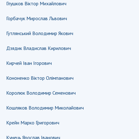
НОВИНИ
Глушков Віктор Михайлович
ЗАСІДАННЯ ПРЕЗИДІЇ НАН УКРАЇНИ
Горбачук Мирослав Львович
НАУКОВІ ВИДАННЯ
Гутлянський Володимир Якович
МЕДІА ПРО НАС
Дзядик Владислав Кирилович
АКАДЕМІЯ КОМЕНТУЄ
Кирчей Іван Ігорович
КОНТАКТИ
Кононенко Віктор Олімпанович
ПРОФСПІЛКА НАН УКРАЇНИ
КАБІНЕТ
Королюк Володимир Семенович
Кошляков Володимир Миколайович
Крейн Марко Григорович
Кунець Ярослав Іванович