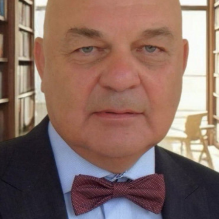
СТРУКТУРА
Президія НАН України
Апарат Президії
Секція фізико-технічних і математичних
наук
Секція хімічних і біологічних наук
Секція суспільних і гуманітарних наук
Установи при Президії
Ради, комітети та комісії
Наукові центри МОН та НАН України
Громадські організації