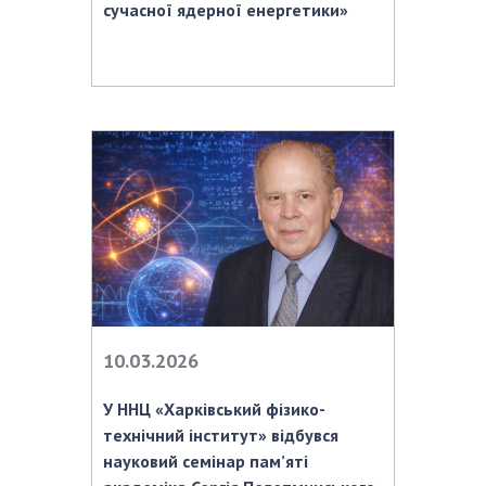
НОВИНИ
сучасної ядерної енергетики»
ЗАСІДАННЯ ПРЕЗИДІЇ НАН УКРАЇНИ
НАУКОВІ ВИДАННЯ
МЕДІА ПРО НАС
АКАДЕМІЯ КОМЕНТУЄ
КОНТАКТИ
ПРОФСПІЛКА НАН УКРАЇНИ
КАБІНЕТ
10.03.2026
У ННЦ «Харківський фізико-
технічний інститут» відбувся
науковий семінар пам’яті