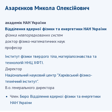
ДІЯЛЬНІСТЬ
Азарєнков Микола Олексійович
Засідання Президії НАН України
академік НАН України
Сесії Загальних зборів НАН України
Відділення ядерної фізики та енергетики НАН України
Річні звіти НАН України
фізика невпорядкованих систем
Річні фінансові звіти НАН України
доктор фізико-математичних наук
Наукові публікації та видавнича діяльність
професор
Охорона прав інтелектуальної власності та
Інститут фізики твердого тіла, матеріалознавства та
трансфер технологій в наукових установах
технологій ННЦ ХФТІ.
Наукові об'єкти, що становлять національне
Директор
надбання
Національний науковий центр "Харкiвський фiзико-
Центри колективного користування
технiчний інститут".
науковими приладами НАН України
В.о. генерального директора
Оцінювання ефективності діяльності
Член.
Бюро Відділення ядерної фізики та енергетики
наукових установ
НАН України
Конкурси наукових досліджень НАН України