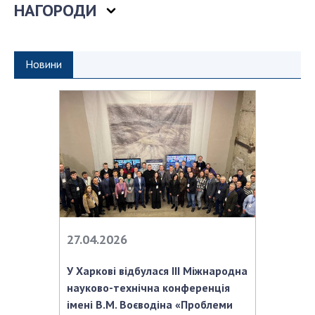
Відкрита наука в НАН України
НАГОРОДИ
Підготовка наукових кадрів
Робота з молоддю
Новини
МІЖНАРОДНЕ СПІВРОБІТНИЦТВО
Членство в міжнародних організаціях
Міжнародні угоди
Міжнародні програми та конкурси
ДОКУМЕНТИ
Нормативні акти НАН України
27.04.2026
Державний бюджет НАН України
Вибори до складу НАН України
У Харкові відбулася ІІІ Міжнародна
Бланки документів
науково-технічна конференція
імені В.М. Воєводіна «Проблеми