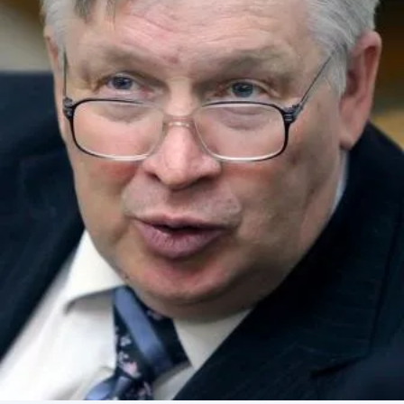
СТРУКТУРА
Президія НАН України
Апарат Президії
Секція фізико-технічних і математичних
наук
Секція хімічних і біологічних наук
Секція суспільних і гуманітарних наук
Установи при Президії
Ради, комітети та комісії
Наукові центри МОН та НАН України
Громадські організації