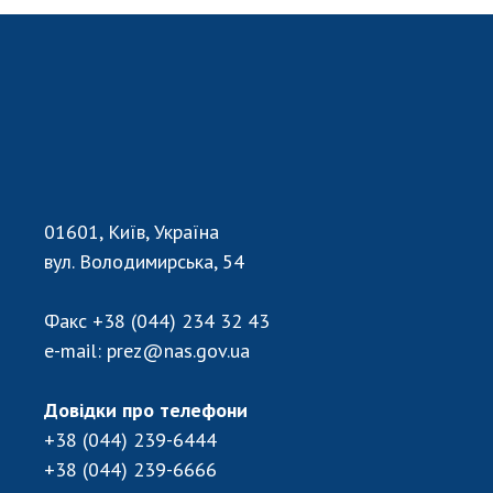
НОВИНИ
ЗАСІДАННЯ ПРЕЗИДІЇ НАН УКРАЇНИ
НАУКОВІ ВИДАННЯ
МЕДІА ПРО НАС
АКАДЕМІЯ КОМЕНТУЄ
01601, Київ, Україна
КОНТАКТИ
вул. Володимирська, 54
ПРОФСПІЛКА НАН УКРАЇНИ
Факс
+38 (044) 234 32 43
КАБІНЕТ
e-mail:
prez@nas.gov.ua
Довідки про телефони
+38 (044) 239-6444
+38 (044) 239-6666