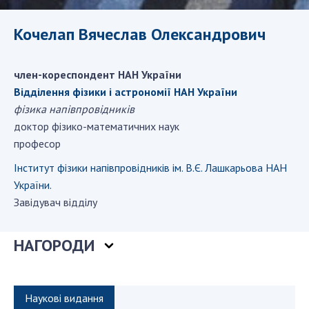
ДІЯЛЬНІСТЬ
Кочелап Вячеслав Олександрович
Засідання Президії НАН України
Сесії Загальних зборів НАН України
член-кореспондент НАН України
Відділення фiзики і астрономiї НАН України
Річні звіти НАН України
фізика напівпровідників
Річні фінансові звіти НАН України
доктор фізико-математичних наук
Наукові публікації та видавнича діяльність
професор
Охорона прав інтелектуальної власності та
трансфер технологій в наукових установах
Інститут фізики напівпровідників ім. В.Є. Лашкарьова НАН
України.
Наукові об'єкти, що становлять національне
Завідувач відділу
надбання
Центри колективного користування
науковими приладами НАН України
НАГОРОДИ
Оцінювання ефективності діяльності
наукових установ
Конкурси наукових досліджень НАН України
Наукові видання