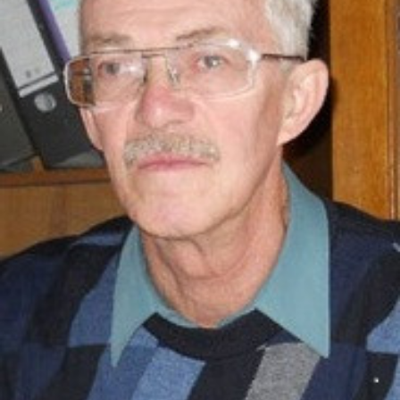
СТРУКТУРА
Президія НАН України
Апарат Президії
Секція фізико-технічних і математичних
наук
Секція хімічних і біологічних наук
Секція суспільних і гуманітарних наук
Установи при Президії
Ради, комітети та комісії
Наукові центри МОН та НАН України
Громадські організації