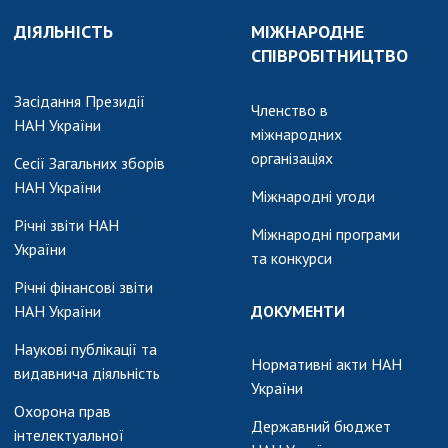
ДІЯЛЬНІСТЬ
МІЖНАРОДНЕ
СПІВРОБІТНИЦТВО
Засідання Президії
Членство в
НАН України
міжнародних
організаціях
Сесії Загальних зборів
НАН України
Міжнародні угоди
Річні звіти НАН
Міжнародні програми
України
та конкурси
Річні фінансові звіти
НАН України
ДОКУМЕНТИ
Наукові публікації та
Нормативні акти НАН
видавнича діяльність
України
Охорона прав
Державний бюджет
інтелектуальної