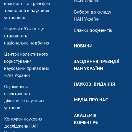
НАН України
власності та трансфер
технологій в наукових
Вибори до складу
установах
НАН України
Наукові об'єкти, що
Бланки документів
становлять
національне надбання
НОВИНИ
Центри колективного
користування
ЗАСІДАННЯ ПРЕЗИДІЇ
науковими приладами
НАН УКРАЇНИ
НАН України
НАУКОВІ ВИДАННЯ
Оцінювання
ефективності
МЕДІА ПРО НАС
діяльності наукових
установ
АКАДЕМІЯ
Конкурси наукових
КОМЕНТУЄ
досліджень НАН