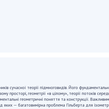
Наукові об'єкт
ьний склад
наук
національне н
ний фонд
Установи при
Центри колект
риса Патона
Президії
користування 
ний тур у
Ради, комітети
приладами НАН
їни
та комісії
Оцінювання еф
я розвитку
Наукові центри
діяльності нау
ьної
МОН та НАН
Конкурси наук
 наук
України
НАН України
Громадські
Відкрита наука
'яті
організації
Підготовка нау
Робота з мол
иків сучасної теорії підмноговидів. Його фундаментальні 
му просторі, геометрії «в цілому», теорії потоків серед
даментальні геометричні поняття та конструкції. Важливи
ед яких — багатовимірна проблема Гільберта для ізомет