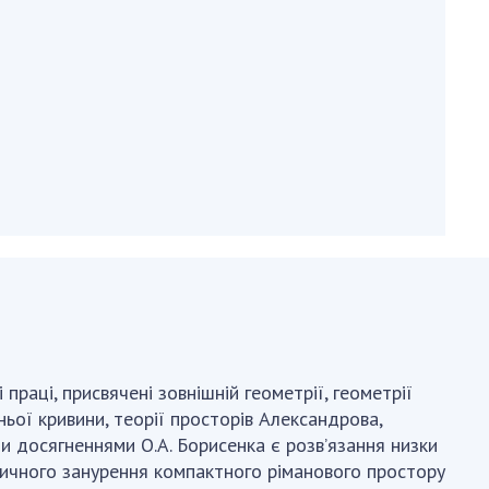
и, що становлять
НАН України
адбання
Державний
ивного
бюджет НАН
науковими
України
 України
Вибори до складу
ективності
НАН України
кових установ
Бланки документів
ових досліджень
НОВИНИ
 в НАН України
ЗАСІДАННЯ
кових кадрів
ПРЕЗИДІЇ НАН
оддю
УКРАЇНИ
НАУКОВІ
праці, присвячені зовнішній геометрії, геометрії
ВИДАННЯ
ньої кривини, теорії просторів Александрова,
ми досягненнями О.А. Борисенка є розв’язання низки
МЕДІА ПРО НАС
ричного занурення компактного ріманового простору