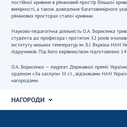
постійної кривини в рімановий простір більшої кри
вимірності, а також доведення багатовимірного уз
ріманових просторах сталої кривини.
Науково-педагогічна діяльність О.А. Борисенка трив
студента до професора і протягом 32 років очолюв
інституту низьких температур ім. Б.І. Вєркіна НАН У
підручників. Під його керівництвом підготовлено 1
О.А. Борисенко — лауреат Державної премії України в
орденом «За заслуги» ІІІ ст., відзнаками НАН Украї
нагородами.
НАГОРОДИ