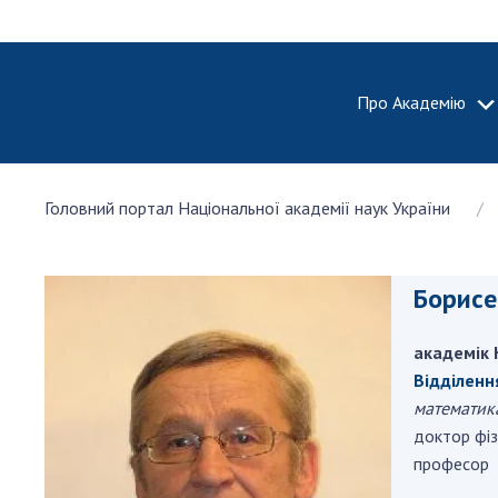
Про Академію
ПРО АКА
Головний портал Національної академії наук України
Про Наці
академію
України
Борисе
Історія 
100-річч
академік 
Націонал
академії
Відділенн
України
математик
доктор фі
Нагороди
професор
та почесн
НАН Укра