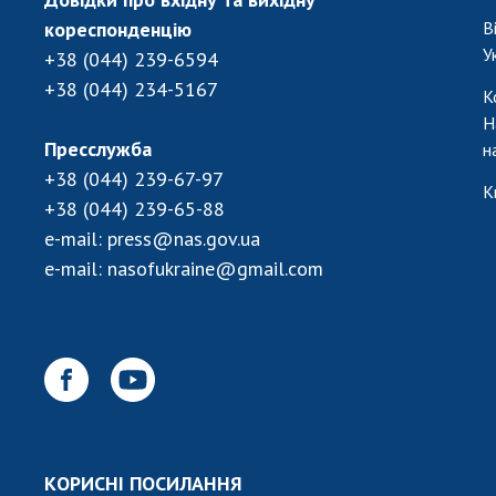
кореспонденцію
В
У
+38 (044) 239-6594
+38 (044) 234-5167
К
Н
Пресслужба
н
+38 (044) 239-67-97
К
+38 (044) 239-65-88
e-mail:
press@nas.gov.ua
e-mail:
nasofukraine@gmail.com
КОРИСНІ ПОСИЛАННЯ