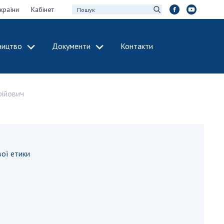
країни
Кабінет
ництво
Документи
Контакти
МІЖНАРОДНЕ
СПІВРОБІТНИЦТВО
рійович
идії НАН України
Членство в
х зборів НАН
міжнародних
організаціях
Н України
Міжнародні угоди
 звіти НАН України
Міжнародні
вої етики
ації та видавнича
програми та
конкурси
інтелектуальної
ДОКУМЕНТИ
рансфер
аукових установах
Нормативні акти