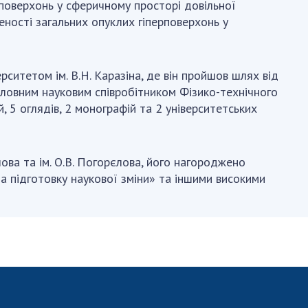
АКАДЕМІЯ
 поверхонь у сферичному просторі довільної
КОМЕНТУЄ
ності загальних опуклих гіперповерхонь у
КОНТАКТИ
рситетом ім. В.Н. Каразіна, де він пройшов шлях від
ПРОФСПІЛКА НАН
оловним науковим співробітником Фізико-технічного
УКРАЇНИ
, 5 оглядів, 2 монографій та 2 університетських
КАБІНЕТ
лова та ім. О.В. Погорєлова, його нагороджено
За підготовку наукової зміни» та іншими високими