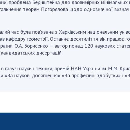
вини, проблема Бернштейна для двовимірних мінімальних
агальнення теорем Погорєлова щодо однозначної визначе
алий час була пов’язана з Харківським національним уніве
ав кафедру геометрії. Останнє десятиліття він працює г
країни. О.А. Борисенко — автор понад 120 наукових статей
4 кандидатських дисертацій.
 галузі науки і техніки, премій НАН України ім. М.М. Кри
ни «За наукові досягнення» «За професійні здобутки» і «