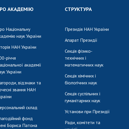
РО АКАДЕМІЮ
СТРУКТУРА
ро Національну
Президія НАН України
кадемію наук України
Апарат Президії
сторія НАН України
Секція фізико-
00-річчя
технічних і
аціональної академії
математичних наук
аук України
Секція хімічних і
агороди, відзнаки та
біологічних наук
очесні звання НАН
Секція суспільних і
країни
гуманітарних наук
ерсональний склад
Установи при Президії
лагодійний фонд
Ради, комітети та
мені Бориса Патона