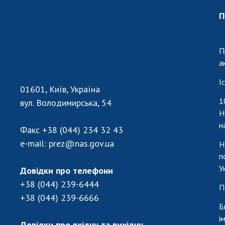
П
П
а
І
01601, Київ, Україна
1
вул. Володимирська, 54
Н
н
Факс
+38 (044) 234 32 43
e-mail:
prez@nas.gov.ua
Н
п
У
Довідки про телефони
+38 (044) 239-6444
П
+38 (044) 239-6666
Б
і
Довідки про вхідну та вихідну