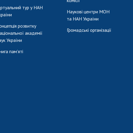
комісії
іртуальний тур у НАН
Наукові центри МОН
країни
та НАН України
онцепція розвитку
Громадські організації
аціональної академії
аук України
нига пам'яті