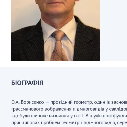
Персонал
Благодій
імені Бо
Віртуаль
НАН Укра
Концепці
Націонал
академії
України
Книга пам
БІОГРАФІЯ
О.А. Борисенко — провідний геометр, один із засновн
грассманового зображення підмноговидів у евклідово
здобули широке визнання у світі. Він увів нові фун
принципових проблем геометрії підмноговидів, сер