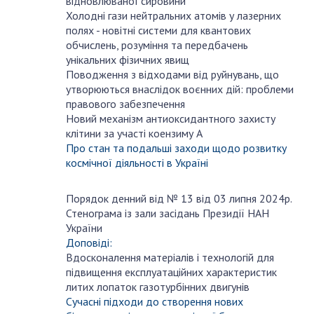
відновлюваної сировини
Холодні гази нейтральних атомів у лазерних
полях - новітні системи для квантових
обчислень, розуміння та передбачень
унікальних фізичних явищ
Поводження з відходами від руйнувань, що
утворюються внаслідок воєнних дій: проблеми
правового забезпечення
Новий механізм антиоксидантного захисту
клітини за участі коензиму А
Про стан та подальші заходи щодо розвитку
космічної діяльності в Україні
Порядок денний від № 13 від 03 липня 2024р.
липня
Стенограма із зали засідань Президії НАН
3
України
Доповіді:
Вдосконалення матеріалів і технологій для
підвищення експлуатаційних характеристик
литих лопаток газотурбінних двигунів
Сучасні підходи до створення нових