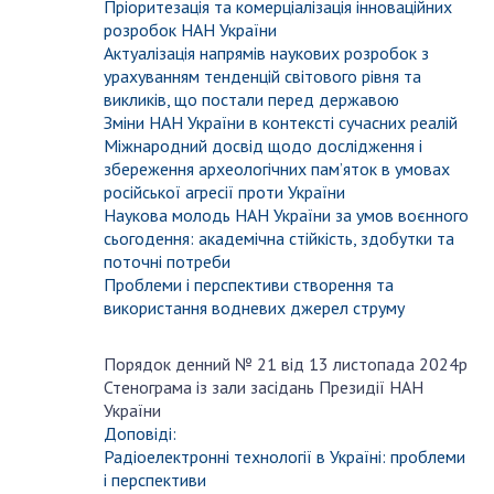
Відкрита наука в НАН України
Пріоритезація та комерціалізація інноваційних
розробок НАН України
Підготовка наукових кадрів
Актуалізація напрямів наукових розробок з
Робота з молоддю
урахуванням тенденцій світового рівня та
викликів, що постали перед державою
Зміни НАН України в контексті сучасних реалій
Міжнародний досвід щодо дослідження і
МІЖНАРОДНЕ СПІВРОБІТНИЦТВО
збереження археологічних пам’яток в умовах
російської агресії проти України
Членство в міжнародних організаціях
Наукова молодь НАН України за умов воєнного
Міжнародні угоди
сьогодення: академічна стійкість, здобутки та
поточні потреби
Міжнародні програми та конкурси
Проблеми і перспективи створення та
використання водневих джерел струму
ДОКУМЕНТИ
Нормативні акти НАН України
Порядок денний № 21 від 13 листопада 2024р
листопада
Стенограма із зали засідань Президії НАН
Державний бюджет НАН України
13
України
Вибори до складу НАН України
Доповіді:
Бланки документів
Радіоелектронні технології в Україні: проблеми
і перспективи