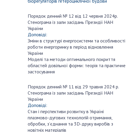
біорегуляторів гетероциклічної будови
Порядок денний № 12 від 12 червня 2024р.
червня
Стенограма із зали засідань Президії НАН
12
України
Доповіді:
Зміни в структурі енергосистеми та особливості
роботи енергоринку в період відновлення
України
Моделі та методи оптимального покриття
областей довільної форми: теорія та практичне
застосування
Порядок денний № 11 від 29 травня 2024 р.
травня
Стенограма із зали засідань Президії НАН
29
України
Доповіді:
Стан і перспективи розвитку в Україні
плазмово-дугових технологій отримання,
обробки, з’єднання та 3D-друку виробів з
новітніх матеріалів