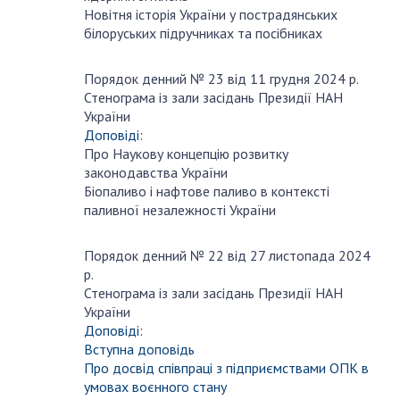
Новітня історія України у пострадянських
ДІЯЛЬНІСТЬ
білоруських підручниках та посібниках
Засідання Президії НАН України
Порядок денний № 23 від 11 грудня 2024 р.
грудня
Сесії Загальних зборів НАН України
Стенограма із зали засідань Президії НАН
11
України
Річні звіти НАН України
Доповіді:
Річні фінансові звіти НАН України
Про Наукову концепцію розвитку
Наукові публікації та видавнича діяльність
законодавства України
Біопаливо і нафтове паливо в контексті
Охорона прав інтелектуальної власності та
паливної незалежності України
трансфер технологій в наукових установах
Наукові об'єкти, що становлять національне
Порядок денний № 22 від 27 листопада 2024
надбання
листопада
р.
27
Центри колективного користування
Стенограма із зали засідань Президії НАН
науковими приладами НАН України
України
Доповіді:
Оцінювання ефективності діяльності
Вступна доповідь
наукових установ
Про досвід співпраці з підприємствами ОПК в
Конкурси наукових досліджень НАН України
умовах воєнного стану