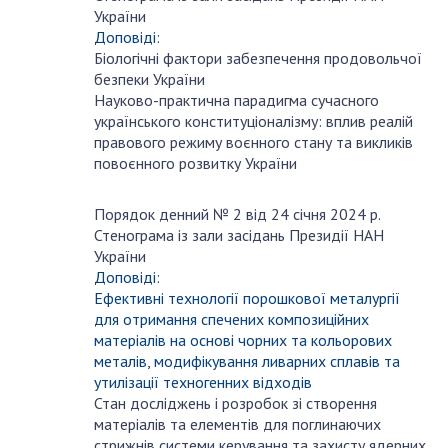
7
України
Доповіді:
Біологічні фактори забезпечення продовольчої
безпеки України
Науково-практична парадигма сучасного
українського конституціоналізму: вплив реалій
правового режиму воєнного стану та викликів
повоєнного розвитку України
Порядок денний № 2 від 24 січня 2024 р.
січня
Стенограма із зали засідань Президії НАН
24
України
Доповіді:
Ефективні технології порошкової металургії
для отримання спечених композиційних
матеріалів на основі чорних та кольорових
металів, модифікування ливарних сплавів та
утилізації техногенних відходів
Стан досліджень і розробок зі створення
матеріалів та елементів для поглинаючих
стрижнів системи керування та захисту ядерних