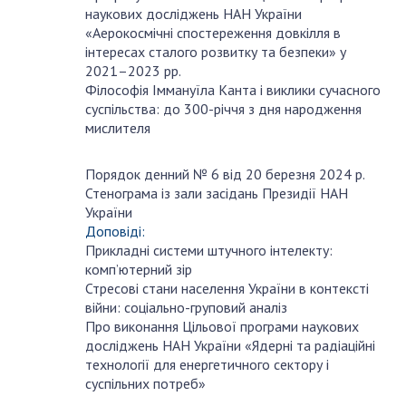
наукових досліджень НАН України
«Аерокосмічні спостереження довкілля в
інтересах сталого розвитку та безпеки» у
2021–2023 рр.
Філософія Іммануїла Канта і виклики сучасного
суспільства: до 300-річчя з дня народження
мислителя
Порядок денний № 6 від 20 березня 2024 р.
березня
Стенограма із зали засідань Президії НАН
20
України
Доповіді:
Прикладні системи штучного інтелекту:
комп’ютерний зір
Стресові стани населення України в контексті
війни: соціально-груповий аналіз
Про виконання Цільової програми наукових
досліджень НАН України «Ядерні та радіаційні
технології для енергетичного сектору і
суспільних потреб»