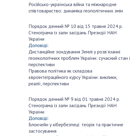
Російсько-українська війна та міжнародне
співтовариство: динаміка геополітичних змін
Порядок денний № 10 від 15 травня 2024 р.
травня
Стенограма із зали засідань Президії НАН
15
України
Доповіді:
Дистанційне зондування Землі у розв’язанні
геоекологічних проблем України: сучасний стан і
перспективи
Правова політика як складова
євроінтеграційного курсу України: виклики,
реалії, перспективи
Порядок денний № 9 від 01 травня 2024 р.
травня
Стенограма із зали засідань Президії НАН
1
України
Доповіді:
Блокчейн у кібербезпеці: теорія та практичне
застосування