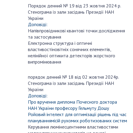
Порядок денний № 19 від 23 жовтня 2024 р.
жовтня
Стенограма із зали засідань Президії НАН
23
України
Доповіді:
Напівпровідникові квантові точки:дослідження
та застосування
Електронна структура і оптичні
властивостіновітніх сонячних елементів,
нелінійної оптикита детекторів жорсткого
випромінювання
порядок денний № 18 від 02 жовтня 2024р.
жовтня
Стенограма із зали засідань Президії НАН
2
України
Доповіді:
Про вручення диплома Почесного доктора
НАН України професору Гельмуту Дошу
Ройовий інтелект для оптимізації рішень під час
плануваннямісій рухомих роботизованих систем
Керування люмінесцентними властивостями
молекулярнихнанокристалів на основі