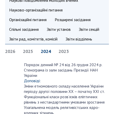
Наукові повідомлення молодих вчених
Науково-організаційні питання
СТРУКТУРА
Організаційні питання
Розширені засідання
Президія НАН України
Спільні засідання
Звіти установ
Звіти секцій
Апарат Президії
Звіти рад, комітетів, комісій
Звіти відділень
Секція фізико-технічних і математичних
наук
2026
2025
2024
2023
Секція хімічних і біологічних наук
Секція суспільних і гуманітарних наук
Порядок денний № 24 від 26 грудня 2024 р.
грудня
Стенограма із зали засідань Президії НАН
Установи при Президії
26
України
Ради, комітети та комісії
Доповіді:
Наукові центри МОН та НАН України
Зміни етномовного складу населення України
періоду другої половини ХХ – початку ХХІ ст.
Громадські організації
Функціональні класи розв’язків еліптичних
рівнянь з нестандартними умовами зростання
Узагальнена модель релятивістських ядро-
ядерних зіткнень