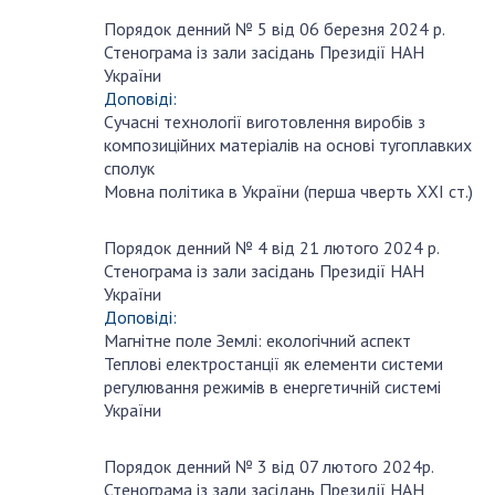
Порядок денний № 5 від 06 березня 2024 р.
березня
Стенограма із зали засідань Президії НАН
6
України
Доповіді:
Сучасні технології виготовлення виробів з
композиційних матеріалів на основі тугоплавких
сполук
Мовна політика в України (перша чверть ХХІ ст.)
Порядок денний № 4 від 21 лютого 2024 р.
лютого
Стенограма із зали засідань Президії НАН
21
України
Доповіді:
Магнітне поле Землі: екологічний аспект
Теплові електростанції як елементи системи
регулювання режимів в енергетичній системі
України
Порядок денний № 3 від 07 лютого 2024р.
лютого
Стенограма із зали засідань Президії НАН