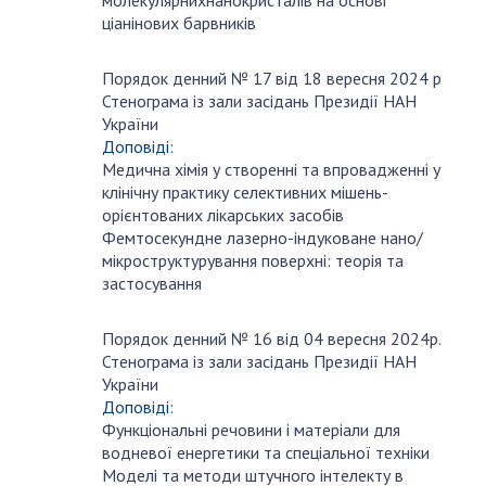
ціанінових барвників
Порядок денний № 17 від 18 вересня 2024 р
вересня
Стенограма із зали засідань Президії НАН
18
України
Доповіді:
Медична хімія у створенні та впровадженні у
клінічну практику селективних мішень-
орієнтованих лікарських засобів
Фемтосекундне лазерно-індуковане нано/
мікроструктурування поверхні: теорія та
застосування
Порядок денний № 16 від 04 вересня 2024р.
серпня
Стенограма із зали засідань Президії НАН
31
України
Доповіді:
Функціональні речовини і матеріали для
водневої енергетики та спеціальної техніки
Моделі та методи штучного інтелекту в