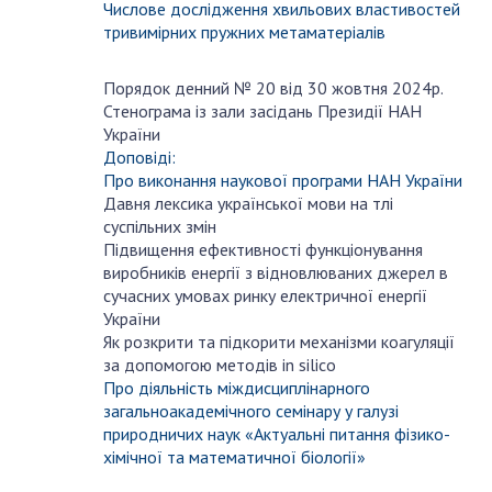
НОВИНИ
Числове дослідження хвильових властивостей
тривимірних пружних метаматеріалів
ЗАСІДАННЯ ПРЕЗИДІЇ НАН УКРАЇНИ
Порядок денний № 20 від 30 жовтня 2024р.
НАУКОВІ ВИДАННЯ
жовтня
Стенограма із зали засідань Президії НАН
30
України
МЕДІА ПРО НАС
Доповіді:
Про виконання наукової програми НАН України
АКАДЕМІЯ КОМЕНТУЄ
Давня лексика української мови на тлі
суспільних змін
КОНТАКТИ
Підвищення ефективності функціонування
виробників енергії з відновлюваних джерел в
ПРОФСПІЛКА НАН УКРАЇНИ
сучасних умовах ринку електричної енергії
України
КАБІНЕТ
Як розкрити та підкорити механізми коагуляції
за допомогою методів in silico
Про діяльність міждисциплінарного
загальноакадемічного семінару у галузі
природничих наук «Актуальні питання фізико-
хімічної та математичної біології»