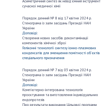
Асиметричний синтез як невід’ємний інструмент
сучасної медичної хімії
Порядок денний № 8 від 17 квітня 2024 р.
квітня
Стенограма із зали засідань Президії НАН
17
України
Доповіді:
Створення нових засобів деконтамінації
компонентів хімічної зброї
Геліконні технології синтезу іонно-плазмових
конденсатів для зменшення помітності об’єктів
спеціального призначення
Порядок денний № 7 від 03 квітня 2024 р.
квітня
Стенограма із зали засідань Президії НАН
3
України
Доповіді:
Комп’ютерно-інтегрована технологія
проєктування та виготовлення індивідуальних
ендопротезів
Про результати виконання Цільової програми