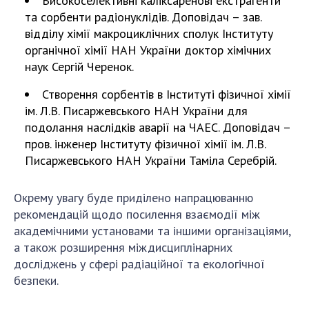
Високоселективні каліксаренові екстрагенти
НОВИНИ
та сорбенти радіонуклідів. Доповідач – зав.
ЗАСІДАННЯ ПРЕЗИДІЇ НАН УКРАЇНИ
відділу хімії макроциклічних сполук Інституту
органічної хімії НАН України доктор хімічних
НАУКОВІ ВИДАННЯ
наук Сергій Черенок.
МЕДІА ПРО НАС
Створення сорбентів в Інституті фізичної хімії
ім. Л.В. Писаржевського НАН України для
АКАДЕМІЯ КОМЕНТУЄ
подолання наслідків аварії на ЧАЕС. Доповідач –
пров. інженер Інституту фізичної хімії ім. Л.В.
КОНТАКТИ
Писаржевського НАН України Таміла Серебрій.
ПРОФСПІЛКА НАН УКРАЇНИ
Окрему увагу буде приділено напрацюванню
КАБІНЕТ
рекомендацій щодо посилення взаємодії між
академічними установами та іншими організаціями,
а також розширення міждисциплінарних
досліджень у сфері радіаційної та екологічної
безпеки.