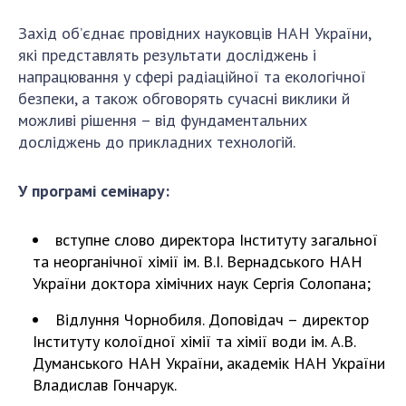
ДІЯЛЬНІСТЬ
Захід об’єднає провідних науковців НАН України,
які представлять результати досліджень і
Засідання Президії НАН України
напрацювання у сфері радіаційної та екологічної
Сесії Загальних зборів НАН України
безпеки, а також обговорять сучасні виклики й
можливі рішення – від фундаментальних
Річні звіти НАН України
досліджень до прикладних технологій.
Річні фінансові звіти НАН України
Наукові публікації та видавнича діяльність
У програмі семінару:
Охорона прав інтелектуальної власності та
трансфер технологій в наукових установах
вступне слово директора Інституту загальної
Наукові об'єкти, що становлять національне
та неорганічної хімії ім. В.І. Вернадського НАН
надбання
України доктора хімічних наук Сергія Солопана;
Центри колективного користування
науковими приладами НАН України
Відлуння Чорнобиля. Доповідач – директор
Оцінювання ефективності діяльності
Інституту колоїдної хімії та хімії води ім. А.В.
наукових установ
Думанського НАН України, академік НАН України
Владислав Гончарук.
Конкурси наукових досліджень НАН України