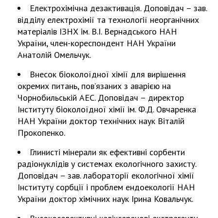
Відкрита наука в НАН України
Електрохімічна дезактивація. Доповідач – зав.
Підготовка наукових кадрів
відділу електрохімії та технології неорганічних
Робота з молоддю
матеріалів ІЗНХ ім. В.І. Вернадського НАН
України, член-кореспондент НАН України
Анатолій Омельчук.
МІЖНАРОДНЕ СПІВРОБІТНИЦТВО
Внесок біоколоїдної хімії для вирішення
окремих питань, пов’язаних з аварією на
Членство в міжнародних організаціях
Чорнобильській АЕС. Доповідач – директор
Міжнародні угоди
Інституту біоколоїдної хімії ім. Ф.Д. Овчаренка
Міжнародні програми та конкурси
НАН України доктор технічних наук Віталій
Прокопенко.
ДОКУМЕНТИ
Глинисті мінерали як ефективні сорбенти
Нормативні акти НАН України
радіонуклідів у системах екологічного захисту.
Державний бюджет НАН України
Доповідач – зав. лабораторії екологічної хімії
Вибори до складу НАН України
Інституту сорбції і проблем ендоекології НАН
України доктор хімічних наук Ірина Ковальчук.
Бланки документів