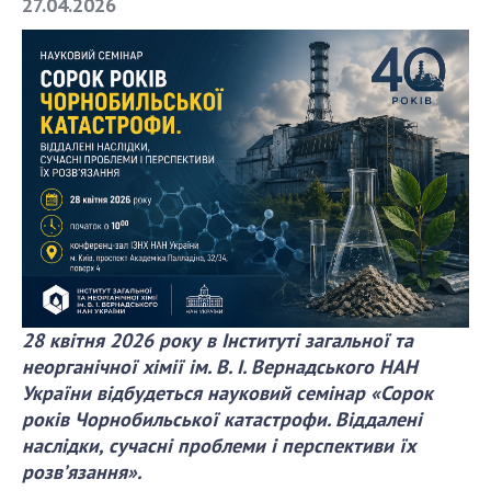
27.04.2026
СТРУКТУРА
Президія НАН України
Апарат Президії
Секція фізико-технічних і математичних
наук
Секція хімічних і біологічних наук
Секція суспільних і гуманітарних наук
Установи при Президії
Ради, комітети та комісії
28 квітня 2026 року в Інституті загальної та
неорганічної хімії ім. В. І. Вернадського НАН
Наукові центри МОН та НАН України
України відбудеться науковий семінар «Сорок
Громадські організації
років Чорнобильської катастрофи. Віддалені
наслідки, сучасні проблеми і перспективи їх
розв’язання».