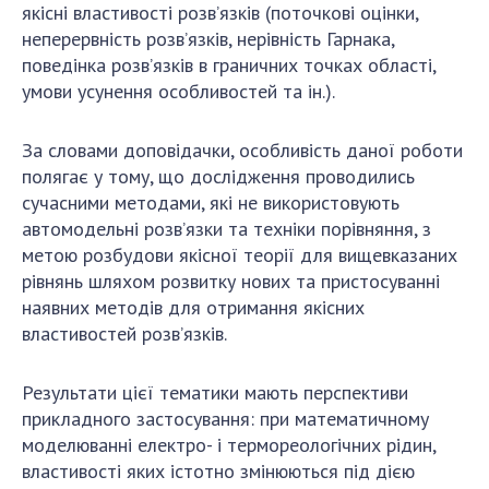
якісні властивості розв’язків (поточкові оцінки,
ДІЯЛЬНІСТЬ
неперервність розв’язків, нерівність Гарнака,
поведінка розв’язків в граничних точках області,
Засідання Президії НАН України
умови усунення особливостей та ін.).
Сесії Загальних зборів НАН України
Річні звіти НАН України
За словами доповідачки, особливість даної роботи
полягає у тому, що дослідження проводились
Річні фінансові звіти НАН України
сучасними методами, які не використовують
Наукові публікації та видавнича діяльність
автомодельні розв’язки та техніки порівняння, з
Охорона прав інтелектуальної власності та
метою розбудови якісної теорії для вищевказаних
трансфер технологій в наукових установах
рівнянь шляхом розвитку нових та пристосуванні
Наукові об'єкти, що становлять національне
наявних методів для отримання якісних
надбання
властивостей розв’язків.
Центри колективного користування
науковими приладами НАН України
Результати цієї тематики мають перспективи
Оцінювання ефективності діяльності
прикладного застосування: при математичному
наукових установ
моделюванні електро- і термореологічних рідин,
Конкурси наукових досліджень НАН України
властивості яких істотно змінюються під дією