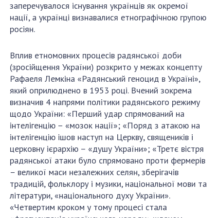
заперечувалося існування українців як окремої
нації, а українці визнавалися етнографічною групою
росіян.
Вплив етномовних процесів радянської доби
(зросійщення України) розкрито у межах концепту
Рафаеля Лемкіна «Радянський геноцид в Україні»,
який оприлюднено в 1953 році. Вчений зокрема
визначив 4 напрями політики радянського режиму
щодо України: «Перший удар спрямований на
інтелігенцію – «мозок нації»; «Поряд з атакою на
інтелігенцію ішов наступ на Церкву, священиків і
церковну ієрархію – «душу України»; «Третє вістря
радянської атаки було спрямовано проти фермерів
– великої маси незалежних селян, зберігачів
традицій, фольклору і музики, національної мови та
літератури, «національного духу України».
«Четвертим кроком у тому процесі стала