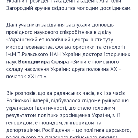
України Президент Академії академік Анатолій
Загородній вручив свідоцтва.молодим дослідникам.
Далі учасники засідання заслухали доповідь
провідного наукового співробітника відділу
«Український етнологічний центр» Інституту
мистецтвознавства, фольклористики та етнології
ім.М.Т.Рильського НАН України доктора історичних
наук
Володимира Скляра
«Зміни етномовного
складу населення України: друга половина ХХ –
початок ХХІ ст.».
Він розповів, що за радянських часів, як і за часів
Російської імперії, відбувалося свідоме руйнування
української ідентичності, що стало головним
результатом політики зросійщення України, з її
геноцидом, етноцидом, лінгвоцидом та
депортаціями. Російщення – це політика царського,
радянського та сучасного путінського режиму,