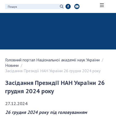
ПРО АКАДЕМІЮ
Про Національну академію наук України
Історія НАН України
100-річчя Національної академії наук
України
Головний портал Національної академії наук України
Нагороди, відзнаки та почесні звання НАН
Новини
України
Засідання Президії НАН України 26 грудня 2024 року
Персональний склад
Засідання Президії НАН України 26
Благодійний фонд імені Бориса Патона
Віртуальний тур у НАН України
грудня 2024 року
Концепція розвитку Національної академії
наук України
27.12.2024
Книга пам'яті
26 грудня 2024 року під головуванням