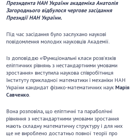
Президента НАН України академіка Анатолія
Загороднього відбулося чергове засідання
СТРУКТУРА
Президії НАН України.
Під час засідання було заслухано наукові
Президія НАН України
повідомлення молодих науковців Академії.
Апарат Президії
Секція фізико-технічних і математичних
Із доповіддю «Функціональні класи розв’язків
наук
еліптичних рівнянь з нестандартними умовами
Секція хімічних і біологічних наук
зростання» виступила наукова співробітниця
Секція суспільних і гуманітарних наук
Інституту прикладної математики і механіки НАН
Установи при Президії
України кандидат фізико-математичних наук
Марія
Ради, комітети та комісії
Cавченко
.
Наукові центри МОН та НАН України
Громадські організації
Вона розповіла, що еліптичні та параболічні
рівняння з нестандартними умовами зростання
мають складну математичну структуру і для них
ще не вироблено достатньо повної теорії про