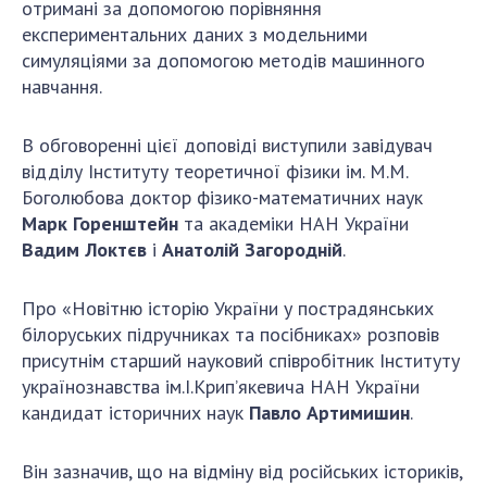
отримані за допомогою порівняння
експериментальних даних з модельними
симуляціями за допомогою методів машинного
навчання.
В обговоренні цієї доповіді виступили завідувач
відділу Інституту теоретичної фізики ім. М.М.
Боголюбова доктор фізико-математичних наук
Марк Горенштейн
та академіки НАН України
Вадим Локтєв
і
Анатолій Загородній
.
Про «Новітню історію України у пострадянських
білоруських підручниках та посібниках» розповів
присутнім старший науковий співробітник Інституту
українознавства ім.І.Крип’якевича НАН України
кандидат історичних наук
Павло Артимишин
.
Він зазначив, що на відміну від російських істориків,