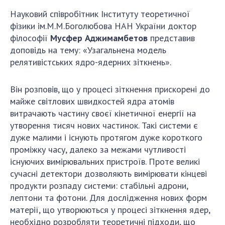
НОВИНИ
Науковий співробітник Інституту теоретичної
ЗАСІДАННЯ ПРЕЗИДІЇ НАН УКРАЇНИ
фізики ім.М.М.Боголюбова НАН України доктор
філософії
Мусфер Аджимамбетов
представив
НАУКОВІ ВИДАННЯ
доповідь на тему: «Узагальнена модель
релятивістських ядро-ядерних зіткнень».
МЕДІА ПРО НАС
АКАДЕМІЯ КОМЕНТУЄ
Він розповів, що у процесі зіткнення прискорені до
майже світлових швидкостей ядра атомів
КОНТАКТИ
витрачають частину своєї кінетичної енергії на
утворення тисяч нових частинок. Такі системи є
ПРОФСПІЛКА НАН УКРАЇНИ
дуже малими і існують протягом дуже короткого
КАБІНЕТ
проміжку часу, далеко за межами чутливості
існуючих вимірювальних пристроїв. Проте великі
сучасні детектори дозволяють вимірювати кінцеві
продукти розпаду системи: стабільні адрони,
лептони та фотони. Для дослідження нових форм
матерії, що утворюються у процесі зіткнення ядер,
необхідно розробляти теоретичні підходи, що