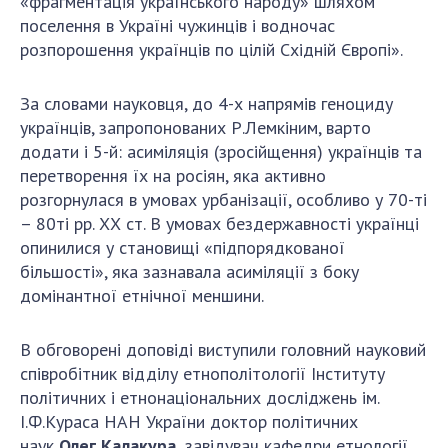
«фрагментація українського народу» шляхом
поселення в Україні чужинців і водночас
розпорошення українців по цілій Східній Європі».
За словами науковця, до 4-х напрямів геноциду
українців, запропонованих Р.Лемкіним, варто
додати і 5-й: асиміляція (зросійщення) українців та
перетворення їх на росіян, яка активно
розгорнулася в умовах урбанізації, особливо у 70-ті
– 80ті рр. ХХ ст. В умовах бездержавності українці
опинилися у становищі «підпорядкованої
більшості», яка зазнавала асиміляції з боку
домінантної етнічної меншини.
В обговорені доповіді виступили головний науковий
співробітник відділу етнополітології Інституту
політичних і етнонаціональних досліджень ім.
І.Ф.Кураса НАН України доктор політичних
наук
Олег Калакура,
завідувач кафедри етнології