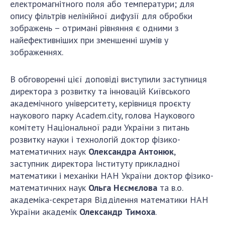
Відкрита наука в НАН України
електромагнітного поля або температури; для
опису фільтрів нелінійної дифузії для обробки
Підготовка наукових кадрів
зображень – отримані рівняння є одними з
Робота з молоддю
найефективніших при зменшенні шумів у
зображеннях.
МІЖНАРОДНЕ СПІВРОБІТНИЦТВО
В обговоренні цієї доповіді виступили заступниця
директора з розвитку та інновацій Київського
Членство в міжнародних організаціях
академічного університету, керівниця проєкту
Міжнародні угоди
наукового парку Academ.city, голова Наукового
Міжнародні програми та конкурси
комітету Національної ради України з питань
розвитку науки і технологій доктор фізико-
ДОКУМЕНТИ
математичних наук
Олександра Антонюк
,
Нормативні акти НАН України
заступник директора Інституту прикладної
математики і механіки НАН України доктор фізико-
Державний бюджет НАН України
математичних наук
Ольга Нєсмєлова
та в.о.
Вибори до складу НАН України
академіка-секретаря Відділення математики НАН
Бланки документів
України академік
Олександр Тимоха
.