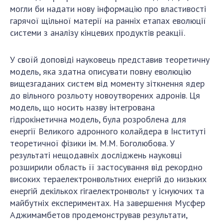
могли би надати нову інформацію про властивості
гарячої щільної матерії на ранніх етапах еволюції
системи з аналізу кінцевих продуктів реакції.
У своїй доповіді науковець представив теоретичну
модель, яка здатна описувати повну еволюцію
вищезгаданих систем від моменту зіткнення ядер
до вільного розльоту новоутворених адронів. Ця
модель, що носить назву інтегрована
гідрокінетична модель, була розроблена для
енергії Великого адронного колайдера в Інституті
теоретичної фізики ім. М.М. Боголюбова. У
результаті нещодавніх досліджень науковці
розширили область її застосування від рекордно
високих тераелектронвольтних енергій до низьких
енергій декількох гігаелектронвольт у існуючих та
майбутніх експериментах. На завершення Мусфер
Аджимамбетов продемонстрував результати,