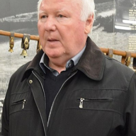
СТРУКТУРА
Президія НАН України
Апарат Президії
Секція фізико-технічних і математичних
наук
Секція хімічних і біологічних наук
Секція суспільних і гуманітарних наук
Установи при Президії
Ради, комітети та комісії
Наукові центри МОН та НАН України
Громадські організації