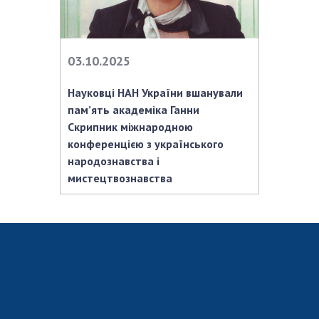
Відкрита наука в НАН України
Підготовка наукових кадрів
Робота з молоддю
03.10.2025
Науковці НАН України вшанували
МІЖНАРОДНЕ СПІВРОБІТНИЦТВО
пам’ять академіка Ганни
Скрипник міжнародною
Членство в міжнародних організаціях
конференцією з українського
Міжнародні угоди
народознавства і
Міжнародні програми та конкурси
мистецтвознавства
ДОКУМЕНТИ
Нормативні акти НАН України
Державний бюджет НАН України
Вибори до складу НАН України
Бланки документів