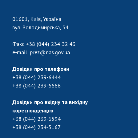
НОВИНИ
ЗАСІДАННЯ ПРЕЗИДІЇ НАН УКРАЇНИ
01601, Київ, Україна
НАУКОВІ ВИДАННЯ
вул. Володимирська, 54
МЕДІА ПРО НАС
Факс
+38 (044) 234 32 43
e-mail:
prez@nas.gov.ua
АКАДЕМІЯ КОМЕНТУЄ
КОНТАКТИ
Довідки про телефони
+38 (044) 239-6444
ПРОФСПІЛКА НАН УКРАЇНИ
+38 (044) 239-6666
КАБІНЕТ
Довідки про вхідну та вихідну
кореспонденцію
+38 (044) 239-6594
+38 (044) 234-5167