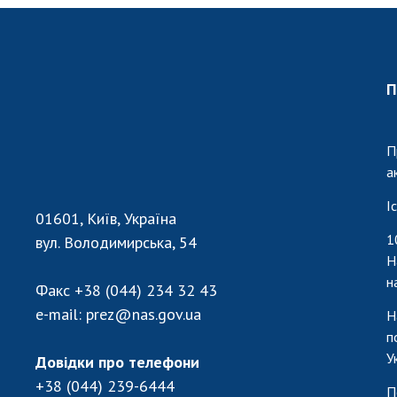
П
П
а
І
01601, Київ, Україна
1
вул. Володимирська, 54
Н
н
Факс
+38 (044) 234 32 43
e-mail:
prez@nas.gov.ua
Н
п
У
Довідки про телефони
+38 (044) 239-6444
П