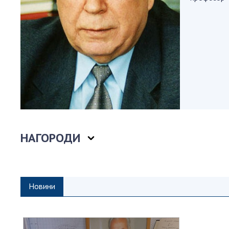
Персонал
Благодій
імені Бо
Віртуаль
НАН Укра
Концепці
Націонал
академії
України
Книга пам
НАГОРОДИ
Новини