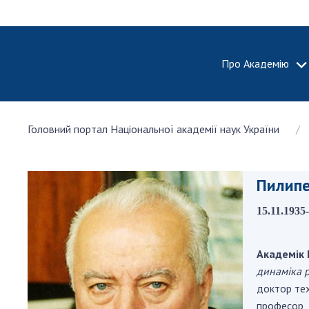
Про Академію
ПРО АКА
Головний портал Національної академії наук України
Про Наці
академію
України
Пилипе
Історія 
100-річч
15.11.1935
Націонал
академії
України
Академік 
динаміка 
Нагороди
та почесн
доктор тех
НАН Укра
професор