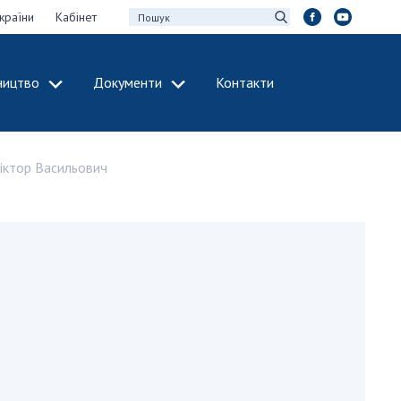
країни
Кабінет
ництво
Документи
Контакти
МІЖНАРОДНЕ
СПІВРОБІТНИЦТВО
іктор Васильович
идії НАН України
Членство в
х зборів НАН
міжнародних
організаціях
Н України
Міжнародні угоди
 звіти НАН України
Міжнародні
ації та видавнича
програми та
конкурси
інтелектуальної
ДОКУМЕНТИ
рансфер
аукових установах
Нормативні акти