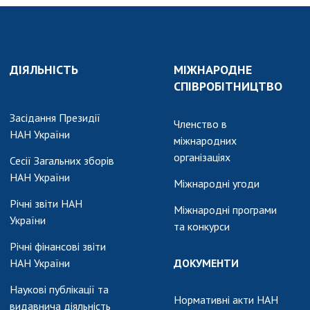
ДІЯЛЬНІСТЬ
МІЖНАРОДНЕ
СПІВРОБІТНИЦТВО
Засідання Президії
Членство в
НАН України
міжнародних
організаціях
Сесії Загальних зборів
НАН України
Міжнародні угоди
Річні звіти НАН
Міжнародні програми
України
та конкурси
Річні фінансові звіти
НАН України
ДОКУМЕНТИ
Наукові публікації та
Нормативні акти НАН
видавнича діяльність