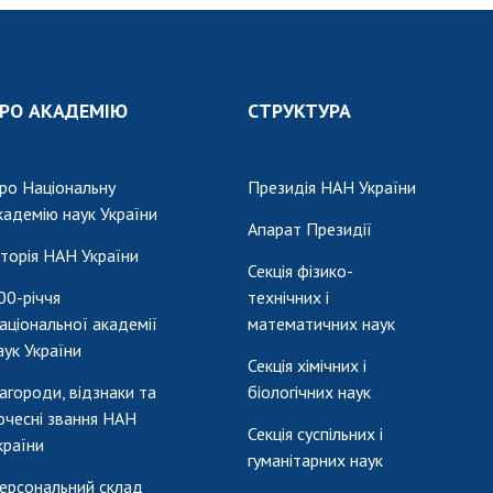
РО АКАДЕМІЮ
СТРУКТУРА
ро Національну
Президія НАН України
кадемію наук України
Апарат Президії
сторія НАН України
Секція фізико-
00-річчя
технічних і
аціональної академії
математичних наук
аук України
Секція хімічних і
агороди, відзнаки та
біологічних наук
очесні звання НАН
Секція суспільних і
країни
гуманітарних наук
ерсональний склад