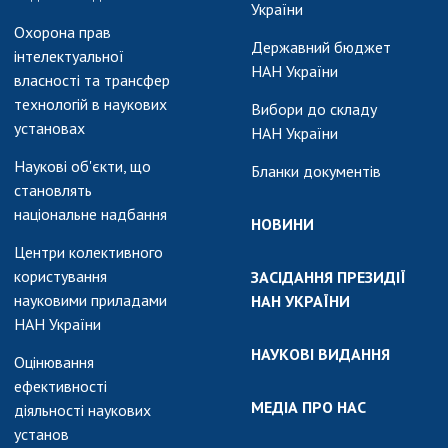
України
Охорона прав
Державний бюджет
інтелектуальної
НАН України
власності та трансфер
технологій в наукових
Вибори до складу
установах
НАН України
Наукові об'єкти, що
Бланки документів
становлять
національне надбання
НОВИНИ
Центри колективного
користування
ЗАСІДАННЯ ПРЕЗИДІЇ
науковими приладами
НАН УКРАЇНИ
НАН України
НАУКОВІ ВИДАННЯ
Оцінювання
ефективності
МЕДІА ПРО НАС
діяльності наукових
установ