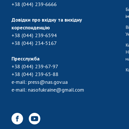
+38 (044) 239-6666
Б
і
Довідки про вхідну та вихідну
кореспонденцію
В
У
+38 (044) 239-6594
+38 (044) 234-5167
К
Н
Пресслужба
н
+38 (044) 239-67-97
К
+38 (044) 239-65-88
e-mail:
press@nas.gov.ua
e-mail:
nasofukraine@gmail.com