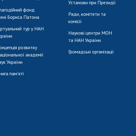
Установи при Президії
лагодійний фонд
Ради, комітети та
мені Бориса Патона
комісії
іртуальний тур у НАН
Наукові центри МОН
країни
та НАН України
онцепція розвитку
Громадські організації
аціональної академії
аук України
нига пам'яті